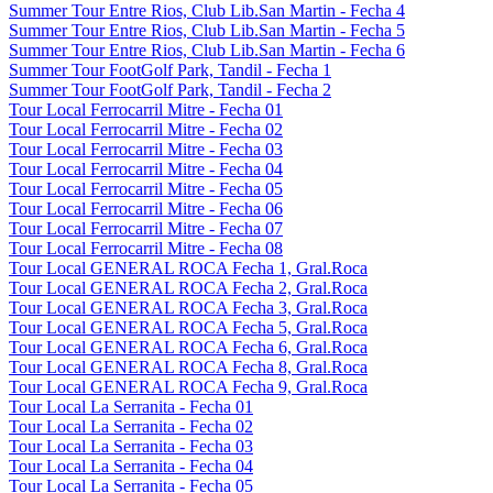
Summer Tour Entre Rios, Club Lib.San Martin - Fecha 4
Summer Tour Entre Rios, Club Lib.San Martin - Fecha 5
Summer Tour Entre Rios, Club Lib.San Martin - Fecha 6
Summer Tour FootGolf Park, Tandil - Fecha 1
Summer Tour FootGolf Park, Tandil - Fecha 2
Tour Local Ferrocarril Mitre - Fecha 01
Tour Local Ferrocarril Mitre - Fecha 02
Tour Local Ferrocarril Mitre - Fecha 03
Tour Local Ferrocarril Mitre - Fecha 04
Tour Local Ferrocarril Mitre - Fecha 05
Tour Local Ferrocarril Mitre - Fecha 06
Tour Local Ferrocarril Mitre - Fecha 07
Tour Local Ferrocarril Mitre - Fecha 08
Tour Local GENERAL ROCA Fecha 1, Gral.Roca
Tour Local GENERAL ROCA Fecha 2, Gral.Roca
Tour Local GENERAL ROCA Fecha 3, Gral.Roca
Tour Local GENERAL ROCA Fecha 5, Gral.Roca
Tour Local GENERAL ROCA Fecha 6, Gral.Roca
Tour Local GENERAL ROCA Fecha 8, Gral.Roca
Tour Local GENERAL ROCA Fecha 9, Gral.Roca
Tour Local La Serranita - Fecha 01
Tour Local La Serranita - Fecha 02
Tour Local La Serranita - Fecha 03
Tour Local La Serranita - Fecha 04
Tour Local La Serranita - Fecha 05