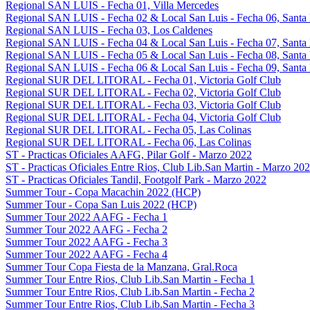
Regional SAN LUIS - Fecha 01, Villa Mercedes
Regional SAN LUIS - Fecha 02 & Local San Luis - Fecha 06, Santa
Regional SAN LUIS - Fecha 03, Los Caldenes
Regional SAN LUIS - Fecha 04 & Local San Luis - Fecha 07, Santa
Regional SAN LUIS - Fecha 05 & Local San Luis - Fecha 08, Santa
Regional SAN LUIS - Fecha 06 & Local San Luis - Fecha 09, Santa
Regional SUR DEL LITORAL - Fecha 01, Victoria Golf Club
Regional SUR DEL LITORAL - Fecha 02, Victoria Golf Club
Regional SUR DEL LITORAL - Fecha 03, Victoria Golf Club
Regional SUR DEL LITORAL - Fecha 04, Victoria Golf Club
Regional SUR DEL LITORAL - Fecha 05, Las Colinas
Regional SUR DEL LITORAL - Fecha 06, Las Colinas
ST - Practicas Oficiales AAFG, Pilar Golf - Marzo 2022
ST - Practicas Oficiales Entre Rios, Club Lib.San Martin - Marzo 20
ST - Practicas Oficiales Tandil, Footgolf Park - Marzo 2022
Summer Tour - Copa Macachin 2022 (HCP)
Summer Tour - Copa San Luis 2022 (HCP)
Summer Tour 2022 AAFG - Fecha 1
Summer Tour 2022 AAFG - Fecha 2
Summer Tour 2022 AAFG - Fecha 3
Summer Tour 2022 AAFG - Fecha 4
Summer Tour Copa Fiesta de la Manzana, Gral.Roca
Summer Tour Entre Rios, Club Lib.San Martin - Fecha 1
Summer Tour Entre Rios, Club Lib.San Martin - Fecha 2
Summer Tour Entre Rios, Club Lib.San Martin - Fecha 3