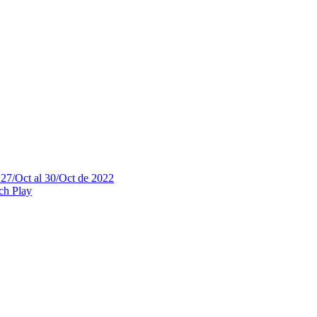
/Oct al 30/Oct de 2022
ch Play