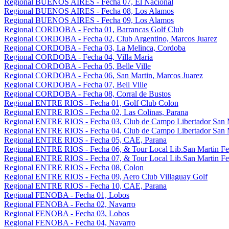
Regional BUENOS AIRES - Fecha 07, El Nacional
Regional BUENOS AIRES - Fecha 08, Los Alamos
Regional BUENOS AIRES - Fecha 09, Los Alamos
Regional CORDOBA - Fecha 01, Barrancas Golf Club
Regional CORDOBA - Fecha 02, Club Argentino, Marcos Juarez
Regional CORDOBA - Fecha 03, La Melinca, Cordoba
Regional CORDOBA - Fecha 04, Villa Maria
Regional CORDOBA - Fecha 05, Belle Ville
Regional CORDOBA - Fecha 06, San Martin, Marcos Juarez
Regional CORDOBA - Fecha 07, Bell Ville
Regional CORDOBA - Fecha 08, Corral de Bustos
Regional ENTRE RIOS - Fecha 01, Golf Club Colon
Regional ENTRE RIOS - Fecha 02, Las Colinas, Parana
Regional ENTRE RIOS - Fecha 03, Club de Campo Libertador San 
Regional ENTRE RIOS - Fecha 04, Club de Campo Libertador San 
Regional ENTRE RIOS - Fecha 05, CAE, Parana
Regional ENTRE RIOS - Fecha 06, & Tour Local Lib.San Martin Fe
Regional ENTRE RIOS - Fecha 07, & Tour Local Lib.San Martin Fe
Regional ENTRE RIOS - Fecha 08, Colon
Regional ENTRE RIOS - Fecha 09, Aero Club Villaguay Golf
Regional ENTRE RIOS - Fecha 10, CAE, Parana
Regional FENOBA - Fecha 01, Lobos
Regional FENOBA - Fecha 02, Navarro
Regional FENOBA - Fecha 03, Lobos
Regional FENOBA - Fecha 04, Navarro