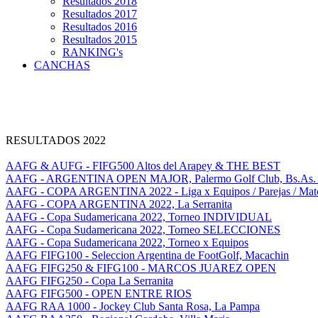
Resultados 2018
Resultados 2017
Resultados 2016
Resultados 2015
RANKING's
CANCHAS
RESULTADOS 2022
AAFG & AUFG - FIFG500 Altos del Arapey & THE BEST
AAFG - ARGENTINA OPEN MAJOR, Palermo Golf Club, Bs.As. 27
AAFG - COPA ARGENTINA 2022 - Liga x Equipos / Parejas / Mat
AAFG - COPA ARGENTINA 2022, La Serranita
AAFG - Copa Sudamericana 2022, Torneo INDIVIDUAL
AAFG - Copa Sudamericana 2022, Torneo SELECCIONES
AAFG - Copa Sudamericana 2022, Torneo x Equipos
AAFG FIFG100 - Seleccion Argentina de FootGolf, Macachin
AAFG FIFG250 & FIFG100 - MARCOS JUAREZ OPEN
AAFG FIFG250 - Copa La Serranita
AAFG FIFG500 - OPEN ENTRE RIOS
AAFG RAA 1000 - Jockey Club Santa Rosa, La Pampa