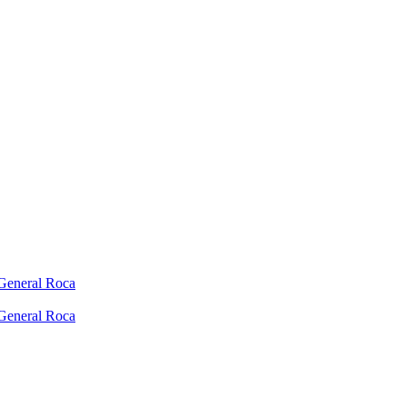
General Roca
General Roca