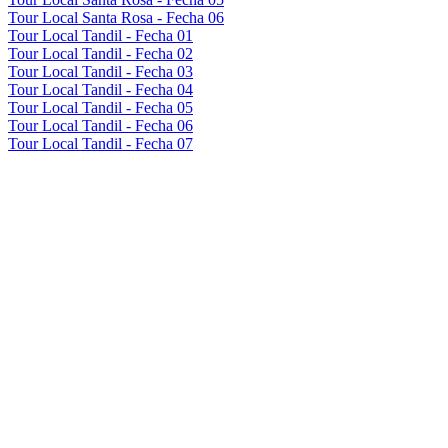
Tour Local Santa Rosa - Fecha 06
Tour Local Tandil - Fecha 01
Tour Local Tandil - Fecha 02
Tour Local Tandil - Fecha 03
Tour Local Tandil - Fecha 04
Tour Local Tandil - Fecha 05
Tour Local Tandil - Fecha 06
Tour Local Tandil - Fecha 07