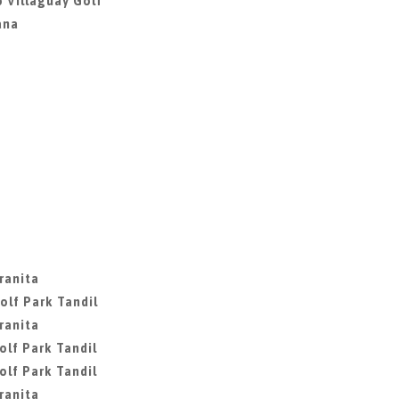
 Villaguay Golf
ana
ranita
olf Park Tandil
ranita
olf Park Tandil
olf Park Tandil
ranita