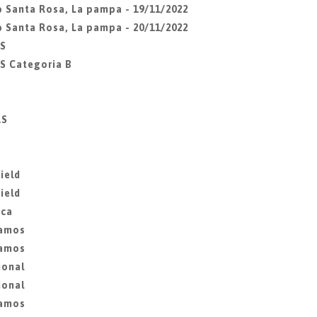
ub Santa Rosa, La pampa - 19/11/2022
ub Santa Rosa, La pampa - 20/11/2022
ES
S Categoria B
AS
ield
ield
ica
lamos
lamos
ional
ional
lamos