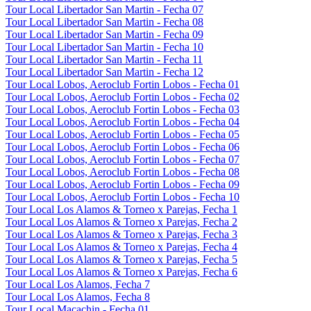
Tour Local Libertador San Martin - Fecha 07
Tour Local Libertador San Martin - Fecha 08
Tour Local Libertador San Martin - Fecha 09
Tour Local Libertador San Martin - Fecha 10
Tour Local Libertador San Martin - Fecha 11
Tour Local Libertador San Martin - Fecha 12
Tour Local Lobos, Aeroclub Fortin Lobos - Fecha 01
Tour Local Lobos, Aeroclub Fortin Lobos - Fecha 02
Tour Local Lobos, Aeroclub Fortin Lobos - Fecha 03
Tour Local Lobos, Aeroclub Fortin Lobos - Fecha 04
Tour Local Lobos, Aeroclub Fortin Lobos - Fecha 05
Tour Local Lobos, Aeroclub Fortin Lobos - Fecha 06
Tour Local Lobos, Aeroclub Fortin Lobos - Fecha 07
Tour Local Lobos, Aeroclub Fortin Lobos - Fecha 08
Tour Local Lobos, Aeroclub Fortin Lobos - Fecha 09
Tour Local Lobos, Aeroclub Fortin Lobos - Fecha 10
Tour Local Los Alamos & Torneo x Parejas, Fecha 1
Tour Local Los Alamos & Torneo x Parejas, Fecha 2
Tour Local Los Alamos & Torneo x Parejas, Fecha 3
Tour Local Los Alamos & Torneo x Parejas, Fecha 4
Tour Local Los Alamos & Torneo x Parejas, Fecha 5
Tour Local Los Alamos & Torneo x Parejas, Fecha 6
Tour Local Los Alamos, Fecha 7
Tour Local Los Alamos, Fecha 8
Tour Local Macachin - Fecha 01