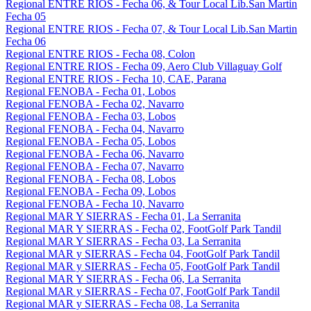
Regional ENTRE RIOS - Fecha 06, & Tour Local Lib.San Martin
Fecha 05
Regional ENTRE RIOS - Fecha 07, & Tour Local Lib.San Martin
Fecha 06
Regional ENTRE RIOS - Fecha 08, Colon
Regional ENTRE RIOS - Fecha 09, Aero Club Villaguay Golf
Regional ENTRE RIOS - Fecha 10, CAE, Parana
Regional FENOBA - Fecha 01, Lobos
Regional FENOBA - Fecha 02, Navarro
Regional FENOBA - Fecha 03, Lobos
Regional FENOBA - Fecha 04, Navarro
Regional FENOBA - Fecha 05, Lobos
Regional FENOBA - Fecha 06, Navarro
Regional FENOBA - Fecha 07, Navarro
Regional FENOBA - Fecha 08, Lobos
Regional FENOBA - Fecha 09, Lobos
Regional FENOBA - Fecha 10, Navarro
Regional MAR Y SIERRAS - Fecha 01, La Serranita
Regional MAR Y SIERRAS - Fecha 02, FootGolf Park Tandil
Regional MAR Y SIERRAS - Fecha 03, La Serranita
Regional MAR y SIERRAS - Fecha 04, FootGolf Park Tandil
Regional MAR y SIERRAS - Fecha 05, FootGolf Park Tandil
Regional MAR Y SIERRAS - Fecha 06, La Serranita
Regional MAR y SIERRAS - Fecha 07, FootGolf Park Tandil
Regional MAR y SIERRAS - Fecha 08, La Serranita