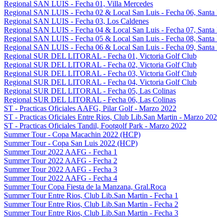
Regional SAN LUIS - Fecha 01, Villa Mercedes
Regional SAN LUIS - Fecha 02 & Local San Luis - Fecha 06, Santa
Regional SAN LUIS - Fecha 03, Los Caldenes
Regional SAN LUIS - Fecha 04 & Local San Luis - Fecha 07, Santa
Regional SAN LUIS - Fecha 05 & Local San Luis - Fecha 08, Santa
Regional SAN LUIS - Fecha 06 & Local San Luis - Fecha 09, Santa
Regional SUR DEL LITORAL - Fecha 01, Victoria Golf Club
Regional SUR DEL LITORAL - Fecha 02, Victoria Golf Club
Regional SUR DEL LITORAL - Fecha 03, Victoria Golf Club
Regional SUR DEL LITORAL - Fecha 04, Victoria Golf Club
Regional SUR DEL LITORAL - Fecha 05, Las Colinas
Regional SUR DEL LITORAL - Fecha 06, Las Colinas
ST - Practicas Oficiales AAFG, Pilar Golf - Marzo 2022
ST - Practicas Oficiales Entre Rios, Club Lib.San Martin - Marzo 20
ST - Practicas Oficiales Tandil, Footgolf Park - Marzo 2022
Summer Tour - Copa Macachin 2022 (HCP)
Summer Tour - Copa San Luis 2022 (HCP)
Summer Tour 2022 AAFG - Fecha 1
Summer Tour 2022 AAFG - Fecha 2
Summer Tour 2022 AAFG - Fecha 3
Summer Tour 2022 AAFG - Fecha 4
Summer Tour Copa Fiesta de la Manzana, Gral.Roca
Summer Tour Entre Rios, Club Lib.San Martin - Fecha 1
Summer Tour Entre Rios, Club Lib.San Martin - Fecha 2
Summer Tour Entre Rios, Club Lib.San Martin - Fecha 3