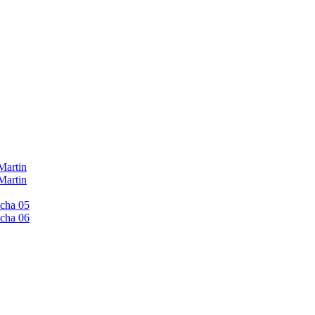
Martin
Martin
cha 05
cha 06