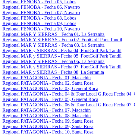
Regional FENOBA - Fecha 05, Lobos
Regional FENOBA - Fecha 06, Navarro
Regional FENOBA - Fecha 07, Navarro
Regional FENOBA - Fecha 08, Lobos
Regional FENOBA - Fecha 09, Lobos
Regional FENOBA - Fecha 10, Navarro
Regional MAR Y SIERRAS - Fecha 01, La Serranita
Regional MAR Y SIERRAS - Fecha 02, FootGolf Park Tandil
Regional MAR Y SIERRAS - Fecha 03, La Serranita
Regional MAR y SIERRAS - Fecha 04, FootGolf Park Tandil
Regional MAR y SIERRAS - Fecha 05, FootGolf Park Tandil
Regional MAR Y SIERRAS - Fecha 06, La Serranita
Regional MAR y SIERRAS - Fecha 07, FootGolf Park Tandil
Regional MAR y SIERRAS - Fecha 08, La Serranita
Regional PATAGONIA - Fecha 01, Macachin
Regional PATAGONIA - Fecha 02, Santa Rosa
Regional PATAGONIA - Fecha 03, General Roca
Regional PATAGONIA - Fecha 04 & Tour Local G.Roca Fecha 04, 
Regional PATAGONIA - Fecha 05, General Roca
Regional PATAGONIA - Fecha 06 & Tour Local G.Roca Fecha 07, 
Regional PATAGONIA - Fecha 07, Macachin
Regional PATAGONIA - Fecha 08, Macachin
Regional PATAGONIA - Fecha 09, Santa Rosa
Regional PATAGONIA - Fecha 09, Santa Rosa
Regional PATAGONIA - Fecha 10, Santa Rosa