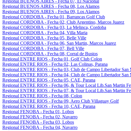
Regional BUENOS AIRES - Fecha 07, El Nacional
Regional BUENOS AIRES - Fecha 08, Los Alamos
Regional BUENOS AIRES - Fecha 09, Los Alamos
Regional CORDOBA - Fecha 01, Barrancas Golf Club
Regional CORDOBA - Fecha 02, Club Argentino, Marcos Juarez
Regional CORDOBA - Fecha 03, La Melinca, Cordoba
Regional CORDOBA - Fecha 04, Villa Maria
Regional CORDOBA - Fecha 05, Belle Ville
Regional CORDOBA - Fecha 06, San Martin, Marcos Juarez
Regional CORDOBA - Fecha 07, Bell Ville
Regional CORDOBA - Fecha 08, Corral de Bustos
Regional ENTRE RIOS - Fecha 01, Golf Club Colon
Regional ENTRE RIOS - Fecha 02, Las Colinas, Parana
Regional ENTRE RIOS - Fecha 03, Club de Campo Libertador San 
Regional ENTRE RIOS - Fecha 04, Club de Campo Libertador San 
Regional ENTRE RIOS - Fecha 05, CAE, Parana
Regional ENTRE RIOS - Fecha 06, & Tour Local Lib.San Martin Fe
Regional ENTRE RIOS - Fecha 07, & Tour Local Lib.San Martin Fe
Regional ENTRE RIOS - Fecha 08, Colon
Regional ENTRE RIOS - Fecha 09, Aero Club Villaguay Golf
Regional ENTRE RIOS - Fecha 10, CAE, Parana
Regional FENOBA - Fecha 01, Lobos
Regional FENOBA - Fecha 02, Navarro
Regional FENOBA - Fecha 03, Lobos
Regional FENOBA - Fecha 04, Navarro