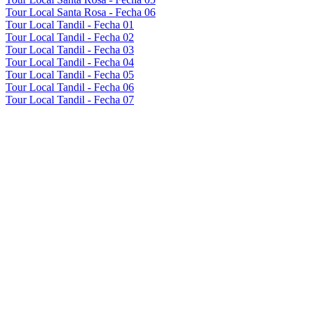
Tour Local Santa Rosa - Fecha 06
Tour Local Tandil - Fecha 01
Tour Local Tandil - Fecha 02
Tour Local Tandil - Fecha 03
Tour Local Tandil - Fecha 04
Tour Local Tandil - Fecha 05
Tour Local Tandil - Fecha 06
Tour Local Tandil - Fecha 07