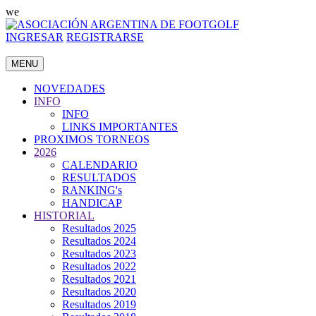
we
INGRESAR
REGISTRARSE
MENU
NOVEDADES
INFO
INFO
LINKS IMPORTANTES
PROXIMOS TORNEOS
2026
CALENDARIO
RESULTADOS
RANKING's
HANDICAP
HISTORIAL
Resultados 2025
Resultados 2024
Resultados 2023
Resultados 2022
Resultados 2021
Resultados 2020
Resultados 2019