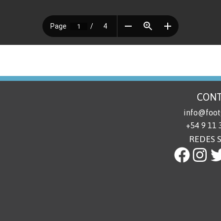
CON
info@foot
+54 9 11
REDES 