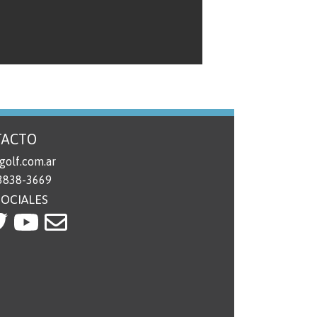
TACTO
golf.com.ar
 3838-3669
SOCIALES