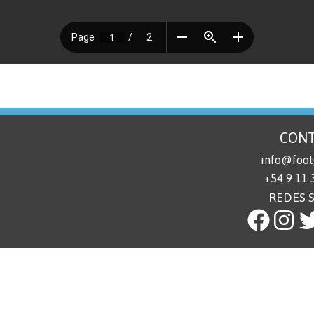
CON
info@foot
+54 9 11
REDES 