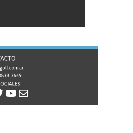
TACTO
golf.com.ar
 3838-3669
SOCIALES