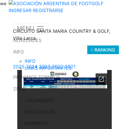
we
INGRESAR
REGISTRARSE
MENU
CIRCUITO SANTA MARIA COUNTRY & GOLF,
Villa Larca.
NOVEDADES
RANKING
INFO
INFO
2025
2024
2023
2022
2021
LINKS IMPORTANTES
PROXIMOS TORNEOS
2026
CALENDARIO
RESULTADOS
RANKING's