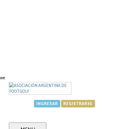
we
CIRCUITO REGIONAL MAR
INGRESAR
REGISTRARSE
Y SIERRAS
RANKING