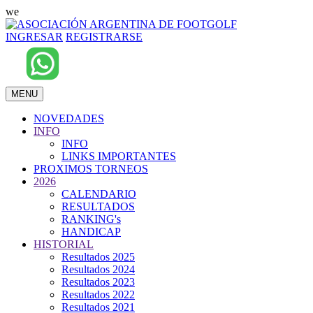
we
INGRESAR
REGISTRARSE
MENU
NOVEDADES
INFO
INFO
LINKS IMPORTANTES
PROXIMOS TORNEOS
2026
CALENDARIO
RESULTADOS
RANKING's
HANDICAP
HISTORIAL
Resultados 2025
Resultados 2024
Resultados 2023
Resultados 2022
Resultados 2021