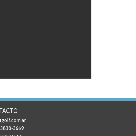
TACTO
golf.com.ar
 3838-3669