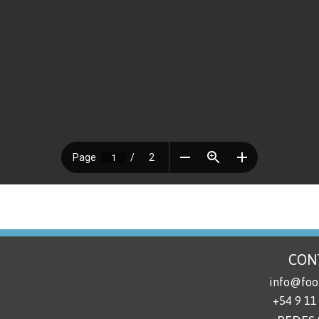
CON
info@foot
+54 9 11