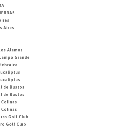
BA
SIERRAS
Aires
s Aires
 Los Alamos
, Campo Grande
 Hebraica
Eucaliptus
Eucaliptus
al de Bustos
al de Bustos
s Colinas
s Colinas
rro Golf Club
ro Golf Club