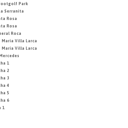
 Footgolf Park
La Serranita
nta Rosa
nta Rosa
neral Roca
 Maria Villa Larca
 Maria Villa Larca
a Mercedes
cha 1
cha 2
cha 3
cha 4
cha 5
cha 6
a 1