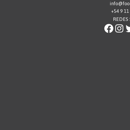
info@foot
+54 9 11
REDES 