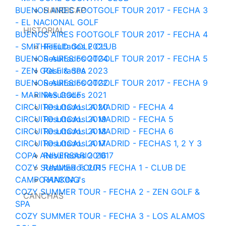
BUENOS AIRES FOOTGOLF TOUR 2017 - FECHA 3
HANDICAP
- EL NACIONAL GOLF
HISTORIAL
BUENOS AIRES FOOTGOLF TOUR 2017 - FECHA 4
- SMITHFIELD GOLF CLUB
Resultados 2025
BUENOS AIRES FOOTGOLF TOUR 2017 - FECHA 5
Resultados 2024
- ZEN GOLF & SPA
Resultados 2023
BUENOS AIRES FOOTGOLF TOUR 2017 - FECHA 9
Resultados 2022
- MARINAS GOLF
Resultados 2021
CIRCUITO LOCAL LA MADRID - FECHA 4
Resultados 2020
CIRCUITO LOCAL LA MADRID - FECHA 5
Resultados 2019
CIRCUITO LOCAL LA MADRID - FECHA 6
Resultados 2018
CIRCUITO LOCAL LA MADRID - FECHAS 1, 2 Y 3
Resultados 2017
COPA ANIVERSARIO 2017
Resultados 2016
COZY SUMMER TOUR - FECHA 1 - CLUB DE
Resultados 2015
CAMPO HACOAJ
RANKING's
COZY SUMMER TOUR - FECHA 2 - ZEN GOLF &
CANCHAS
SPA
COZY SUMMER TOUR - FECHA 3 - LOS ALAMOS