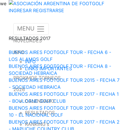
we
INGRESAR
REGISTRARSE
MENU
RESULTADOS 2017
NOVEDADES
BUENOS AIRES FOOTGOLF TOUR - FECHA 6 -
INFO
LOS ALAMOS GOLF
INFO
BUENOS AIRES FOOTGOLF TOUR - FECHA 8 -
LINKS IMPORTANTES
SOCIEDAD HEBRAICA
PROXIMOS TORNEOS
BUENOS AIRES FOOTGOLF TOUR 2015 - FECHA 7
- SOCIEDAD HEBRAICA
2026
BUENOS AIRES FOOTGOLF TOUR 2017 - FECHA 1
- BOULOGNE GOLF CLUB
CALENDARIO
BUENOS AIRES FOOTGOLF TOUR 2017 - FECHA
RESULTADOS
10 - EL NACIONAL GOLF
BUENOS AIRES FOOTGOLF TOUR 2017 - FECHA 2
RANKING's
- MAPUCHE COUNTRY CLUB