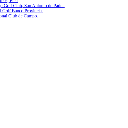
s, Pilar
olf Club, San Antonio de Padua
olf Banco Provincia.
al Club de Campo.