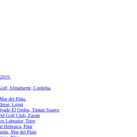
2019.
, Almafuerte, Cordoba.
r del Plata.
ras, Lujan
o El Ombu, Tristan Suarez
Golf Club, Zarate
Labrador, Tigre
ebraica, Pilar
a, Mar del Plata