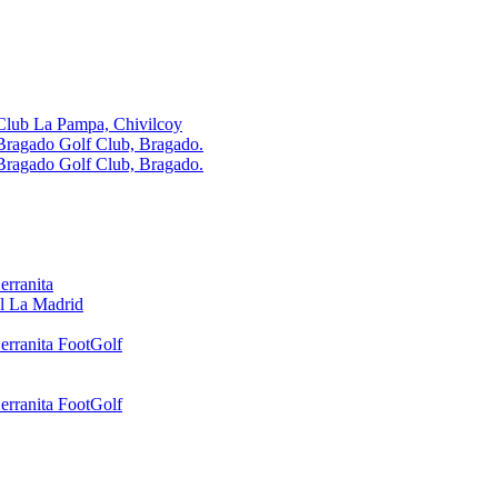
Club La Pampa, Chivilcoy
Bragado Golf Club, Bragado.
Bragado Golf Club, Bragado.
erranita
l La Madrid
erranita FootGolf
erranita FootGolf