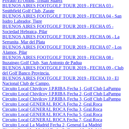
Privado El Ombu, Tristan Suarez
BUENOS AIRES FOOTGOLF TOUR 2019 - FECHA 03 -
Smithfield Golf Club, Zarate
BUENOS AIRES FOOTGOLF TOUR 2019 - FECHA 04 - San
Isidro Labrador, Tigre
BUENOS AIRES FOOTGOLF TOUR 2019 - FECHA 05 -
Sociedad Hebraica, Pilar
BUENOS AIRES FOOTGOLF TOUR 2019 - FECHA 06 - La
Serranita, Mar del Plata
BUENOS AIRES FOOTGOLF TOUR 2019 - FECHA 07 - Los
Alamos, Pilar
BUENOS AIRES FOOTGOLF TOUR 2019 - FECHA 08 -
Ituzaingo Golf Club, San Antonio de Padua
BUENOS AIRES FOOTGOLF TOUR 2019 - FECHA 09 - Club
del Golf Banco Provincia.
BUENOS AIRES FOOTGOLF TOUR 2019 - FECHA 10 - El
Nacional Club de Campo.
Circuito Local Chivilcoy J.P.RIBA,Fecha 1, Golf Club LaPampa
Circuito Local Chivilcoy J.P.RIBA,Fecha 2, Golf Club LaPampa
Circuito Local Chivilcoy J.P.RIBA,Fecha 3, Golf Club LaPampa
Circuito Local GENERAL ROCA Fecha 2, Gral.Roca
Circuito Local GENERAL ROCA Fecha 3, Gral.Roca
Circuito Local GENERAL ROCA Fecha 5, Gral.Roca
Circuito Local GENERAL ROCA Fecha 7, Gral.Roca
Circuito Local La Madrid Fecha 2, General La Madrid