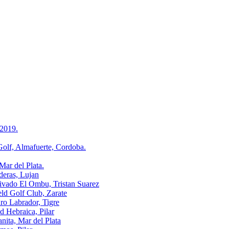
2019.
, Almafuerte, Cordoba.
r del Plata.
ras, Lujan
o El Ombu, Tristan Suarez
Golf Club, Zarate
Labrador, Tigre
ebraica, Pilar
a, Mar del Plata