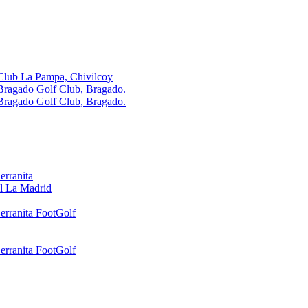
Club La Pampa, Chivilcoy
Bragado Golf Club, Bragado.
Bragado Golf Club, Bragado.
erranita
l La Madrid
erranita FootGolf
erranita FootGolf