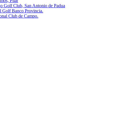
s, Pilar
olf Club, San Antonio de Padua
olf Banco Provincia.
al Club de Campo.