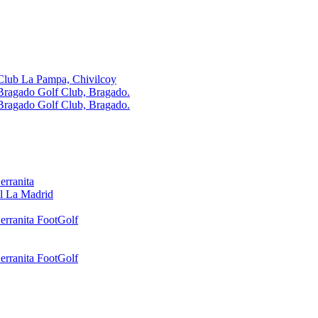
Club La Pampa, Chivilcoy
Bragado Golf Club, Bragado.
Bragado Golf Club, Bragado.
erranita
l La Madrid
erranita FootGolf
erranita FootGolf