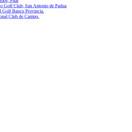
s, Pilar
olf Club, San Antonio de Padua
olf Banco Provincia.
al Club de Campo.