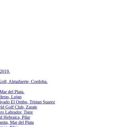
2019.
, Almafuerte, Cordoba.
r del Plata.
ras, Lujan
o El Ombu, Tristan Suarez
Golf Club, Zarate
Labrador, Tigre
ebraica, Pilar
a, Mar del Plata