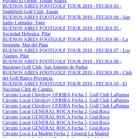
Privado El Ombu, Tristan Suarez
BUENOS AIRES FOOTGOLF TOUR 2019 - FECHA 03 -
Smithfield Golf Club, Zarate
BUENOS AIRES FOOTGOLF TOUR 2019 - FECHA 04 - San
Isidro Labrador, Tigre
BUENOS AIRES FOOTGOLF TOUR 2019 - FECHA 05 -
Sociedad Hebraica, Pilar
BUENOS AIRES FOOTGOLF TOUR 2019 - FECHA 06 - La
Serranita, Mar del Plata
BUENOS AIRES FOOTGOLF TOUR 2019 - FECHA 07 - Los
Alamos, Pilar
BUENOS AIRES FOOTGOLF TOUR 2019 - FECHA 08 -
Ituzaingo Golf Club, San Antonio de Padua
BUENOS AIRES FOOTGOLF TOUR 2019 - FECHA 09 - Club
del Golf Banco Provincia.
BUENOS AIRES FOOTGOLF TOUR 2019 - FECHA 10 - El
Nacional Club de Campo.
Circuito Local Chivilcoy J.P.RIBA,Fecha 1, Golf Club LaPampa
Circuito Local Chivilcoy J.P.RIBA,Fecha 2, Golf Club LaPampa
Circuito Local Chivilcoy J.P.RIBA,Fecha 3, Golf Club LaPampa
Circuito Local GENERAL ROCA Fecha 2, Gral.Roca
Circuito Local GENERAL ROCA Fecha 3, Gral.Roca
Circuito Local GENERAL ROCA Fecha 5, Gral.Roca
Circuito Local GENERAL ROCA Fecha 7, Gral.Roca
Circuito Local La Madrid Fecha 2, General La Madrid