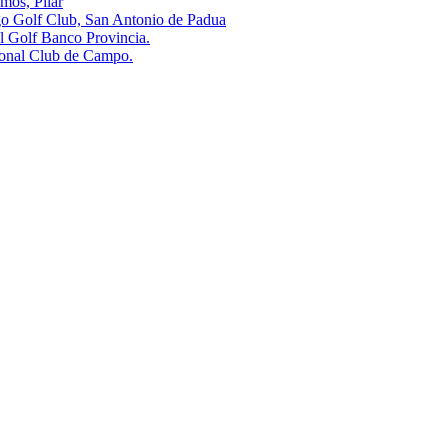
s, Pilar
olf Club, San Antonio de Padua
olf Banco Provincia.
al Club de Campo.