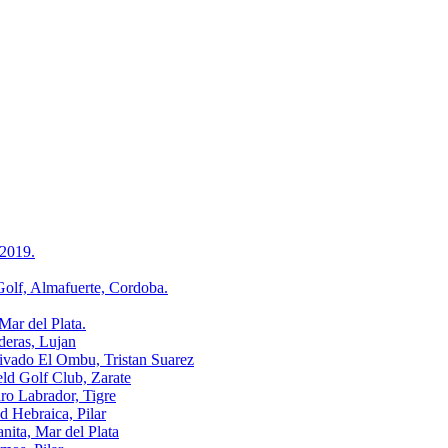
2019.
, Almafuerte, Cordoba.
r del Plata.
ras, Lujan
o El Ombu, Tristan Suarez
Golf Club, Zarate
Labrador, Tigre
ebraica, Pilar
a, Mar del Plata