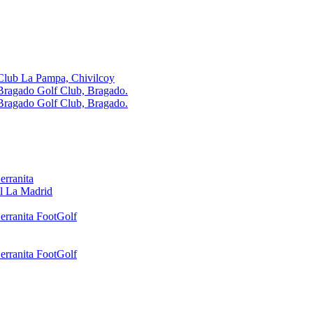
Club La Pampa, Chivilcoy
Bragado Golf Club, Bragado.
Bragado Golf Club, Bragado.
erranita
l La Madrid
erranita FootGolf
erranita FootGolf