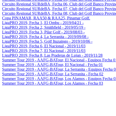
Circuito Regional SURdeBA, Fecha 06, Club del Golf Banco Provin
Circuito Regional SURdeBA, Fecha 07, Club del Golf Banco Provin
Circuito Regional SURdeBA, Fecha 08, Club del Golf Banco Provin
Copa PINAMAR, RAA50 & RAA25, Pinamar Golf.
LigaPRO 2019, Fecha 1, El Ombu - 2019/04/21 -
LigaPRO 2019, Fecha 2, Smithfield - 2019/05/19 -
LigaPRO 2019, Fecha 3, Pilar Golf - 2019/08/03 -
LigaPRO 2019, Fecha 4, La Serranita - 2019/09/08 -
LigaPRO 2019, Fecha 5, Golf Ituzaingo - 2019/10/06 -
LigaPRO 2019, Fecha 6, El Nacional - 2019/11/03
LigaPRO 2019, Fecha 7, El Nacional - 2019/11/03
LigaPRO 2019, Fecha 8, Las Praderas de Lujan - 2019/11/28
Summer Tour 2019 - AAFG-BATour, El Nacional - Equipos Fecha 0
Summer Tour 2019 - AAFG-BATour, El Nacional - Fecha 01
Summer Tour 2019 - AAFG-BATour, La Serranita - Equipos Fecha 0
Summer Tour 2019 - AAFG-BATour, La Serranita - Fecha 02
Summer Tour 2019 - AAFG-BATour, Los Alamos - Equipos Fecha 0
Summer Tour 2019 - AAFG-BATour, Los Alamos - Fecha 03