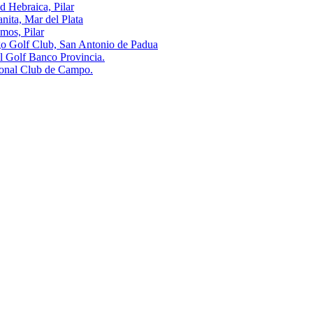
ebraica, Pilar
a, Mar del Plata
s, Pilar
olf Club, San Antonio de Padua
olf Banco Provincia.
al Club de Campo.