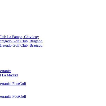
Club La Pampa, Chivilcoy
Bragado Golf Club, Bragado.
Bragado Golf Club, Bragado.
erranita
l La Madrid
erranita FootGolf
erranita FootGolf