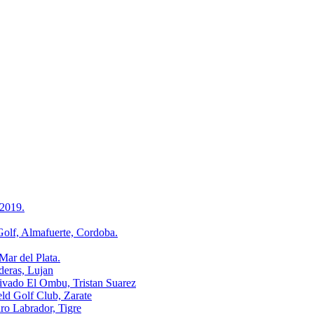
2019.
, Almafuerte, Cordoba.
r del Plata.
ras, Lujan
o El Ombu, Tristan Suarez
Golf Club, Zarate
Labrador, Tigre