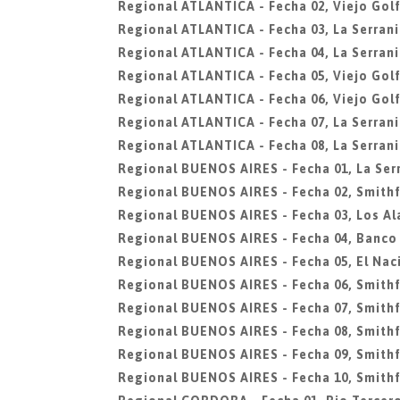
Regional ATLANTICA - Fecha 02, Viejo Gol
Regional ATLANTICA - Fecha 03, La Serrani
Regional ATLANTICA - Fecha 04, La Serrani
Regional ATLANTICA - Fecha 05, Viejo Gol
Regional ATLANTICA - Fecha 06, Viejo Gol
Regional ATLANTICA - Fecha 07, La Serrani
Regional ATLANTICA - Fecha 08, La Serrani
Regional BUENOS AIRES - Fecha 01, La Ser
Regional BUENOS AIRES - Fecha 02, Smithf
Regional BUENOS AIRES - Fecha 03, Los A
Regional BUENOS AIRES - Fecha 04, Banco 
Regional BUENOS AIRES - Fecha 05, El Nac
Regional BUENOS AIRES - Fecha 06, Smithf
Regional BUENOS AIRES - Fecha 07, Smithf
Regional BUENOS AIRES - Fecha 08, Smithf
Regional BUENOS AIRES - Fecha 09, Smithf
Regional BUENOS AIRES - Fecha 10, Smithf