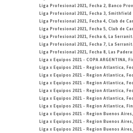
Liga Profesional 2021, Fecha 2, Banco Prov
Liga Profesional 2021, Fecha 3, Smithfield
Liga Profesional 2021, Fecha 4, Club de C
Liga Profesional 2021, Fecha 5, Club de C
Liga Profesional 2021, Fecha 6, La Serranit
Liga Profesional 2021, Fecha 7, La Serranit
Liga Profesional 2021, Fecha 8, Las Padera
Liga x Equipos 2021 - COPA ARGENTINA, Fi
Liga x Equipos 2021 - Region Atlantica, Fe
Liga x Equipos 2021 - Region Atlantica, Fe
Liga x Equipos 2021 - Region Atlantica, Fe
Liga x Equipos 2021 - Region Atlantica, Fe
Liga x Equipos 2021 - Region Atlantica, Fe
Liga x Equipos 2021 - Region Atlantica, Fi
Liga x Equipos 2021 - Region Buenos Aires
Liga x Equipos 2021 - Region Buenos Aires
Liga x Equipos 2021 - Region Buenos Aires