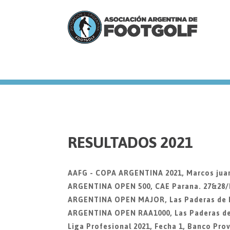
we
RESULTADOS 2021
AAFG - COPA ARGENTINA 2021, Marcos jua
ARGENTINA OPEN 500, CAE Parana. 27&28/
ARGENTINA OPEN MAJOR, Las Paderas de Lu
ARGENTINA OPEN RAA1000, Las Paderas de 
Liga Profesional 2021, Fecha 1, Banco Prov