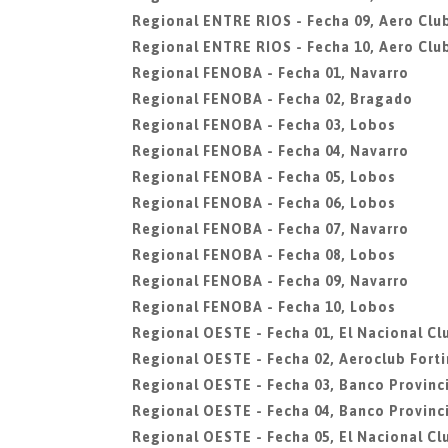
Regional ENTRE RIOS - Fecha 09, Aero Club
Regional ENTRE RIOS - Fecha 10, Aero Club
Regional FENOBA - Fecha 01, Navarro
Regional FENOBA - Fecha 02, Bragado
Regional FENOBA - Fecha 03, Lobos
Regional FENOBA - Fecha 04, Navarro
Regional FENOBA - Fecha 05, Lobos
Regional FENOBA - Fecha 06, Lobos
Regional FENOBA - Fecha 07, Navarro
Regional FENOBA - Fecha 08, Lobos
Regional FENOBA - Fecha 09, Navarro
Regional FENOBA - Fecha 10, Lobos
Regional OESTE - Fecha 01, El Nacional C
Regional OESTE - Fecha 02, Aeroclub Fort
Regional OESTE - Fecha 03, Banco Provinc
Regional OESTE - Fecha 04, Banco Provinc
Regional OESTE - Fecha 05, El Nacional C