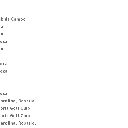
lub de Campo
sa
sa
Roca
sa
Roca
Roca
Roca
arolina, Rosario.
oria Golf Club
oria Golf Club
arolina, Rosario.