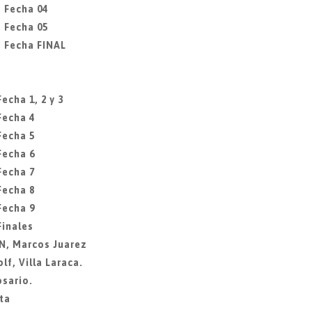
, Fecha 04
, Fecha 05
, Fecha FINAL
echa 1, 2 y 3
Fecha 4
Fecha 5
Fecha 6
Fecha 7
Fecha 8
Fecha 9
Finales
, Marcos Juarez
f, Villa Laraca.
osario.
ta