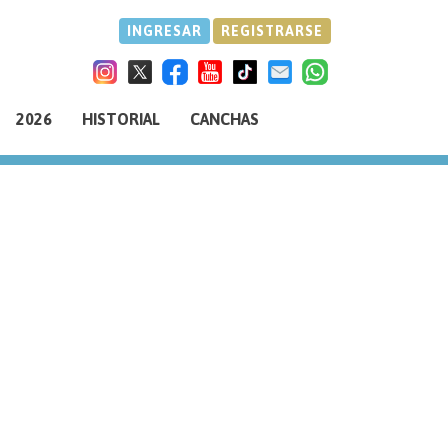
INGRESAR
REGISTRARSE
2026
HISTORIAL
CANCHAS