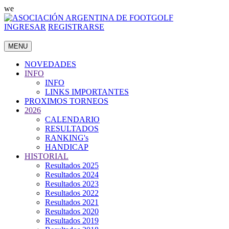
we
INGRESAR
REGISTRARSE
MENU
NOVEDADES
INFO
INFO
LINKS IMPORTANTES
PROXIMOS TORNEOS
2026
CALENDARIO
RESULTADOS
RANKING's
HANDICAP
HISTORIAL
Resultados 2025
Resultados 2024
Resultados 2023
Resultados 2022
Resultados 2021
Resultados 2020
Resultados 2019