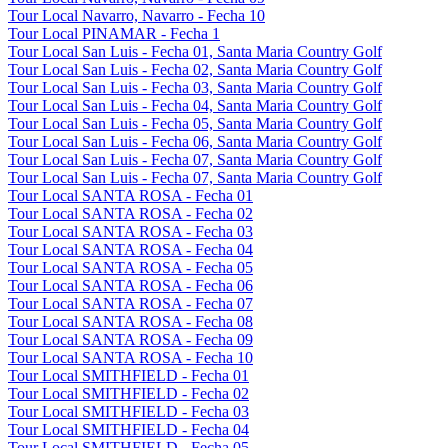
Tour Local Navarro, Navarro - Fecha 10
Tour Local PINAMAR - Fecha 1
Tour Local San Luis - Fecha 01, Santa Maria Country Golf
Tour Local San Luis - Fecha 02, Santa Maria Country Golf
Tour Local San Luis - Fecha 03, Santa Maria Country Golf
Tour Local San Luis - Fecha 04, Santa Maria Country Golf
Tour Local San Luis - Fecha 05, Santa Maria Country Golf
Tour Local San Luis - Fecha 06, Santa Maria Country Golf
Tour Local San Luis - Fecha 07, Santa Maria Country Golf
Tour Local San Luis - Fecha 07, Santa Maria Country Golf
Tour Local SANTA ROSA - Fecha 01
Tour Local SANTA ROSA - Fecha 02
Tour Local SANTA ROSA - Fecha 03
Tour Local SANTA ROSA - Fecha 04
Tour Local SANTA ROSA - Fecha 05
Tour Local SANTA ROSA - Fecha 06
Tour Local SANTA ROSA - Fecha 07
Tour Local SANTA ROSA - Fecha 08
Tour Local SANTA ROSA - Fecha 09
Tour Local SANTA ROSA - Fecha 10
Tour Local SMITHFIELD - Fecha 01
Tour Local SMITHFIELD - Fecha 02
Tour Local SMITHFIELD - Fecha 03
Tour Local SMITHFIELD - Fecha 04
Tour Local SMITHFIELD - Fecha 05