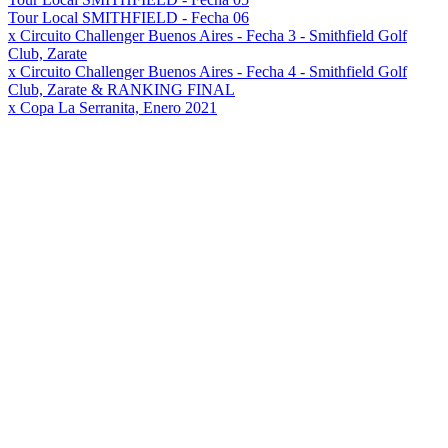
Tour Local SMITHFIELD - Fecha 06
x Circuito Challenger Buenos Aires - Fecha 3 - Smithfield Golf
Club, Zarate
x Circuito Challenger Buenos Aires - Fecha 4 - Smithfield Golf
Club, Zarate & RANKING FINAL
x Copa La Serranita, Enero 2021