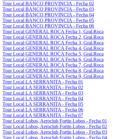
Tour Local BANCO PROVINCIA - Fecha 02
Tour Local BANCO PROVINCIA - Fecha 03
Tour Local BANCO PROVINCIA - Fecha 04
Tour Local BANCO PROVINCIA - Fecha 05
Tour Local BANCO PROVINCIA - Fecha 06
Tour Local GENERAL ROCA Fecha 1, Gral.Roca
Tour Local GENERAL ROCA Fecha 2, Gral.Roca
Tour Local GENERAL ROCA Fecha 3, Gral.Roca
Tour Local GENERAL ROCA Fecha 4, Gral.Roca
Tour Local GENERAL ROCA Fecha 5, Gral.Roca
Tour Local GENERAL ROCA Fecha 6, Gral.Roca
Tour Local GENERAL ROCA Fecha 7, Gral.Roca
Tour Local GENERAL ROCA Fecha 8, Gral.Roca
Tour Local GENERAL ROCA Fecha 9, Gral.Roca
Tour Local LA SERRANITA - Fecha 01
Tour Local LA SERRANITA - Fecha 02
Tour Local LA SERRANITA - Fecha 03
Tour Local LA SERRANITA - Fecha 04
Tour Local LA SERRANITA - Fecha 05
Tour Local LA SERRANITA - Fecha 06
Tour Local LA SERRANITA - Fecha 07
Tour Local Lobos, Aeroclub Fortin Lobos - Fecha 01
Tour Local Lobos, Aeroclub Fortin Lobos - Fecha 02
Tour Local Lobos, Aeroclub Fortin Lobos - Fecha 03
Tour Local Lobos, Aeroclub Fortin Lobos - Fecha 04