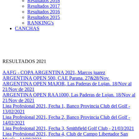
Resultados 2018
Resultados 2017
Resultados 2016
Resultados 2015
RANKING's
CANCHAS
RESULTADOS 2021
AAFG - COPA ARGENTINA 2021, Marcos juarez
ARGENTINA OPEN 500, CAE Parana. 27&28/Nov.
ARGENTINA OPEN MAJOR, Las Paderas de Lujan. 18/Nov al
21/Nov de 2021
ARGENTINA OPEN RAA1000, Las Paderas de Lujan. 18/Nov al
21/Nov de 2021
Liga Profesional 2021, Fecha 1, Banco Provincia Club del Golf -
13/02/2021
Liga Profesional 2021, Fecha 2, Banco Provincia Club del Golf -
14/02/2021
Liga Profesional 2021, Fecha 3, Smithfield Golf Club - 21/03/2021
Liga Profesional 2021, Fecha 4, Club de Campo Libertador San