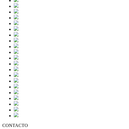
CONTACTO