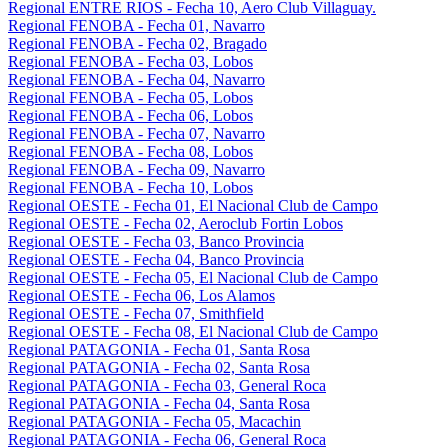
Regional ENTRE RIOS - Fecha 10, Aero Club Villaguay.
Regional FENOBA - Fecha 01, Navarro
Regional FENOBA - Fecha 02, Bragado
Regional FENOBA - Fecha 03, Lobos
Regional FENOBA - Fecha 04, Navarro
Regional FENOBA - Fecha 05, Lobos
Regional FENOBA - Fecha 06, Lobos
Regional FENOBA - Fecha 07, Navarro
Regional FENOBA - Fecha 08, Lobos
Regional FENOBA - Fecha 09, Navarro
Regional FENOBA - Fecha 10, Lobos
Regional OESTE - Fecha 01, El Nacional Club de Campo
Regional OESTE - Fecha 02, Aeroclub Fortin Lobos
Regional OESTE - Fecha 03, Banco Provincia
Regional OESTE - Fecha 04, Banco Provincia
Regional OESTE - Fecha 05, El Nacional Club de Campo
Regional OESTE - Fecha 06, Los Alamos
Regional OESTE - Fecha 07, Smithfield
Regional OESTE - Fecha 08, El Nacional Club de Campo
Regional PATAGONIA - Fecha 01, Santa Rosa
Regional PATAGONIA - Fecha 02, Santa Rosa
Regional PATAGONIA - Fecha 03, General Roca
Regional PATAGONIA - Fecha 04, Santa Rosa
Regional PATAGONIA - Fecha 05, Macachin
Regional PATAGONIA - Fecha 06, General Roca