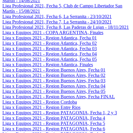
Martín - 14/08/2021
Liga Profesional 2021, Fecha 5, Club de Campo Libertador San
Martín - 15/08/2021
Liga Profesional 2021, Fecha 6, La Serranita - 23/10/2021
Liga Profesional 2021, Fecha 7, La Serranita - 24/10/2021
Liga Profesional 2021, Fecha 8, Las Paderas de Lujan - 18/11/2021
Liga x Equipos 2021 - COPA ARGENTINA, Finales
Liga x Equipos 2021 - Region Atlantica, Fecha 01
Liga x Equipos 2021 - Region Atlantica, Fecha 02
Liga x Equipos 2021 - Region Atlantica, Fecha 03
Liga x Equipos 2021 - Region Atlantica, Fecha 04
Liga x Equipos 2021 - Region Atlantica, Fecha 05
Liga x Equipos 2021 - Region Atlantica, Finales
Liga x Equipos 2021 - Region Buenos Aires, Fecha 01
Liga x Equipos 2021 - Region Buenos Aires, Fecha 02
Liga x Equipos 2021 - Region Buenos Aires, Fecha 03
Liga x Equipos 2021 - Region Buenos Aires, Fecha 04
Liga x Equipos 2021 - Region Buenos Aires, Fecha 05
Liga x Equipos 2021 - Region Buenos Aires, Fecha FINAL
Liga x Equipos 2021 - Region Cordoba
Liga x Equipos 2021 - Region Entre Rios
Liga x Equipos 2021 - Region PATAGONIA, Fecha 1, 2 y 3
Liga x Equipos 2021 - Region PATAGONIA, Fecha 4
Liga x Equipos 2021 - Region PATAGONIA, Fecha 5
Liga x Equipos 2021 - Region PATAGONIA, Fecha 6