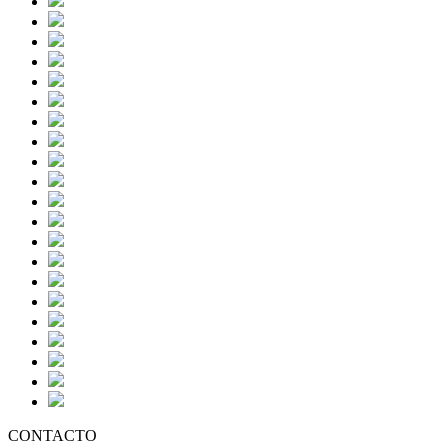
CONTACTO