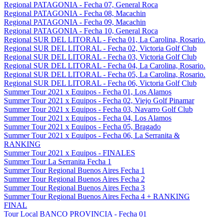
Regional PATAGONIA - Fecha 07, General Roca
Regional PATAGONIA - Fecha 08, Macachin
Regional PATAGONIA - Fecha 09, Macachin
Regional PATAGONIA - Fecha 10, General Roca
Regional SUR DEL LITORAL - Fecha 01, La Carolina, Rosario.
Regional SUR DEL LITORAL - Fecha 02, Victoria Golf Club
Regional SUR DEL LITORAL - Fecha 03, Victoria Golf Club
Regional SUR DEL LITORAL - Fecha 04, La Carolina, Rosario.
Regional SUR DEL LITORAL - Fecha 05, La Carolina, Rosario.
Regional SUR DEL LITORAL - Fecha 06, Victoria Golf Club
Summer Tour 2021 x Equipos - Fecha 01, Los Alamos
Summer Tour 2021 x Equipos - Fecha 02, Viejo Golf Pinamar
Summer Tour 2021 x Equipos - Fecha 03, Navarro Golf Club
Summer Tour 2021 x Equipos - Fecha 04, Los Alamos
Summer Tour 2021 x Equipos - Fecha 05, Bragado
Summer Tour 2021 x Equipos - Fecha 06, La Serranita &
RANKING
Summer Tour 2021 x Equipos - FINALES
Summer Tour La Serranita Fecha 1
Summer Tour Regional Buenos Aires Fecha 1
Summer Tour Regional Buenos Aires Fecha 2
Summer Tour Regional Buenos Aires Fecha 3
Summer Tour Regional Buenos Aires Fecha 4 + RANKING
FINAL
Tour Local BANCO PROVINCIA - Fecha 01