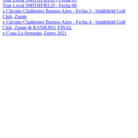
Tour Local SMITHFIELD - Fecha 06
x Circuito Challenger Buenos Aires - Fecha 3 - Smithfield Golf
Club, Zarate
x Circuito Challenger Buenos Aires - Fecha 4 - Smithfield Golf
Club, Zarate & RANKING FINAL
x Copa La Serranita, Enero 2021