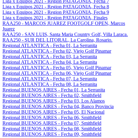
Liga x Equipos 2021 - Region PATAGONIA, Fecha 7
Liga x Equipos 2021 - Region PATAGONIA, Fecha 8
Liga x Equipos 2021 - Region PATAGONIA, Fecha 9
Liga x Equipos 2021 - Region PATAGONIA, Finales
RAA250 - MARCOS JUAREZ FOOTGOLF OPEN, Marcos
Juarez
RAA250 - SAN LUIS, Santa Maria Country Golf, Villa Laraca.
RAA250 - SUR DEL LITORAL, La Carolina, Rosario.
Regional ATLANTICA - Fecha 01, La Serranita
Regional ATLANTICA - Fecha 02, Viejo Golf Pinamar
Regional ATLANTICA - Fecha 03, La Serranita
Regional ATLANTICA - Fecha 04, La Serranita
Regional ATLANTICA - Fecha 05, Viejo Golf Pinamar
Regional ATLANTICA - Fecha 06, Viejo Golf Pinamar
Regional ATLANTICA - Fecha 07, La Serranita
Regional ATLANTICA - Fecha 08, La Serranita
Regional BUENOS AIRES - Fecha 01, La Serranita
Regional BUENOS AIRES - Fecha 02, Smithfield
Regional BUENOS AIRES - Fecha 03, Los Alamos
Regional BUENOS AIRES - Fecha 04, Banco Provincia
Regional BUENOS AIRES - Fecha 05, El Nacional
Regional BUENOS AIRES - Fecha 06, Smithfield
Regional BUENOS AIRES - Fecha 07, Smithfield
Regional BUENOS AIRES - Fecha 08, Smithfield
Regional BUENOS AIRES - Fecha 09, Smithfield