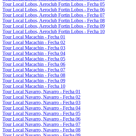
Tour Local Lobos, Aeroclub Fortin Lobos - Fecha 05
Tour Local Lobos, Aeroclub Fortin Lobos - Fecha 06
Tour Local Lobos, Aeroclub Fortin Lobos - Fecha 07
Tour Local Lobos, Aeroclub Fortin Lobos - Fecha 08
Tour Local Lobos, Aeroclub Fortin Lobos - Fecha 09
Tour Local Lobos, Aeroclub Fortin Lobos - Fecha 10
Tour Local Macachin - Fecha 01
Tour Local Macachin - Fecha 02
Tour Local Macachin - Fecha 03
Tour Local Macachin - Fecha 04
Tour Local Macachin - Fecha 05
Tour Local Macachin - Fecha 06
Tour Local Macachin - Fecha 07
Tour Local Macachin - Fecha 08
Tour Local Macachin - Fecha 09
Tour Local Macachin - Fecha 10
Tour Local Navarro, Navarro - Fecha 01
Tour Local Navarro, Navarro - Fecha 02
Tour Local Navarro, Navarro - Fecha 03
Tour Local Navarro, Navarro - Fecha 04
Tour Local Navarro, Navarro - Fecha 05
Tour Local Navarro, Navarro - Fecha 06
Tour Local Navarro, Navarro - Fecha 07
Tour Local Navarro, Navarro - Fecha 08
Tour Local Navarro, Navarro - Fecha 09