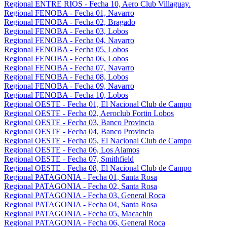
Regional ENTRE RIOS - Fecha 10, Aero Club Villaguay.
Regional FENOBA - Fecha 01, Navarro
Regional FENOBA - Fecha 02, Bragado
Regional FENOBA - Fecha 03, Lobos
Regional FENOBA - Fecha 04, Navarro
Regional FENOBA - Fecha 05, Lobos
Regional FENOBA - Fecha 06, Lobos
Regional FENOBA - Fecha 07, Navarro
Regional FENOBA - Fecha 08, Lobos
Regional FENOBA - Fecha 09, Navarro
Regional FENOBA - Fecha 10, Lobos
Regional OESTE - Fecha 01, El Nacional Club de Campo
Regional OESTE - Fecha 02, Aeroclub Fortin Lobos
Regional OESTE - Fecha 03, Banco Provincia
Regional OESTE - Fecha 04, Banco Provincia
Regional OESTE - Fecha 05, El Nacional Club de Campo
Regional OESTE - Fecha 06, Los Alamos
Regional OESTE - Fecha 07, Smithfield
Regional OESTE - Fecha 08, El Nacional Club de Campo
Regional PATAGONIA - Fecha 01, Santa Rosa
Regional PATAGONIA - Fecha 02, Santa Rosa
Regional PATAGONIA - Fecha 03, General Roca
Regional PATAGONIA - Fecha 04, Santa Rosa
Regional PATAGONIA - Fecha 05, Macachin
Regional PATAGONIA - Fecha 06, General Roca