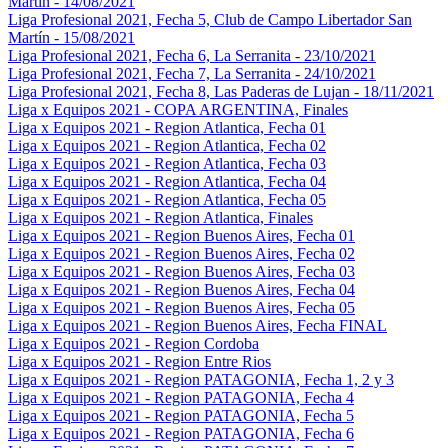
Martín - 14/08/2021
Liga Profesional 2021, Fecha 5, Club de Campo Libertador San
Martín - 15/08/2021
Liga Profesional 2021, Fecha 6, La Serranita - 23/10/2021
Liga Profesional 2021, Fecha 7, La Serranita - 24/10/2021
Liga Profesional 2021, Fecha 8, Las Paderas de Lujan - 18/11/2021
Liga x Equipos 2021 - COPA ARGENTINA, Finales
Liga x Equipos 2021 - Region Atlantica, Fecha 01
Liga x Equipos 2021 - Region Atlantica, Fecha 02
Liga x Equipos 2021 - Region Atlantica, Fecha 03
Liga x Equipos 2021 - Region Atlantica, Fecha 04
Liga x Equipos 2021 - Region Atlantica, Fecha 05
Liga x Equipos 2021 - Region Atlantica, Finales
Liga x Equipos 2021 - Region Buenos Aires, Fecha 01
Liga x Equipos 2021 - Region Buenos Aires, Fecha 02
Liga x Equipos 2021 - Region Buenos Aires, Fecha 03
Liga x Equipos 2021 - Region Buenos Aires, Fecha 04
Liga x Equipos 2021 - Region Buenos Aires, Fecha 05
Liga x Equipos 2021 - Region Buenos Aires, Fecha FINAL
Liga x Equipos 2021 - Region Cordoba
Liga x Equipos 2021 - Region Entre Rios
Liga x Equipos 2021 - Region PATAGONIA, Fecha 1, 2 y 3
Liga x Equipos 2021 - Region PATAGONIA, Fecha 4
Liga x Equipos 2021 - Region PATAGONIA, Fecha 5
Liga x Equipos 2021 - Region PATAGONIA, Fecha 6