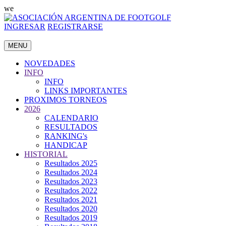
we
INGRESAR
REGISTRARSE
MENU
NOVEDADES
INFO
INFO
LINKS IMPORTANTES
PROXIMOS TORNEOS
2026
CALENDARIO
RESULTADOS
RANKING's
HANDICAP
HISTORIAL
Resultados 2025
Resultados 2024
Resultados 2023
Resultados 2022
Resultados 2021
Resultados 2020
Resultados 2019