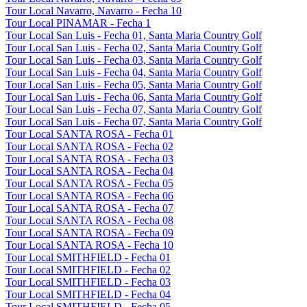
Tour Local Navarro, Navarro - Fecha 10
Tour Local PINAMAR - Fecha 1
Tour Local San Luis - Fecha 01, Santa Maria Country Golf
Tour Local San Luis - Fecha 02, Santa Maria Country Golf
Tour Local San Luis - Fecha 03, Santa Maria Country Golf
Tour Local San Luis - Fecha 04, Santa Maria Country Golf
Tour Local San Luis - Fecha 05, Santa Maria Country Golf
Tour Local San Luis - Fecha 06, Santa Maria Country Golf
Tour Local San Luis - Fecha 07, Santa Maria Country Golf
Tour Local San Luis - Fecha 07, Santa Maria Country Golf
Tour Local SANTA ROSA - Fecha 01
Tour Local SANTA ROSA - Fecha 02
Tour Local SANTA ROSA - Fecha 03
Tour Local SANTA ROSA - Fecha 04
Tour Local SANTA ROSA - Fecha 05
Tour Local SANTA ROSA - Fecha 06
Tour Local SANTA ROSA - Fecha 07
Tour Local SANTA ROSA - Fecha 08
Tour Local SANTA ROSA - Fecha 09
Tour Local SANTA ROSA - Fecha 10
Tour Local SMITHFIELD - Fecha 01
Tour Local SMITHFIELD - Fecha 02
Tour Local SMITHFIELD - Fecha 03
Tour Local SMITHFIELD - Fecha 04
Tour Local SMITHFIELD - Fecha 05