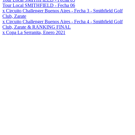
Tour Local SMITHFIELD - Fecha 06
x Circuito Challenger Buenos Aires - Fecha 3 - Smithfield Golf
Club, Zarate
x Circuito Challenger Buenos Aires - Fecha 4 - Smithfield Golf
Club, Zarate & RANKING FINAL
x Copa La Serranita, Enero 2021