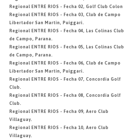
Regional ENTRE RIOS - Fecha 02, Golf Club Colon
Regional ENTRE RIOS - Fecha 03, Club de Campo
Libertador San Martin, Puiggari.
Regional ENTRE RIOS - Fecha 04, Las Colinas Club
de Campo, Parana.
Regional ENTRE RIOS - Fecha 05, Las Colinas Club
de Campo, Parana.
Regional ENTRE RIOS - Fecha 06, Club de Campo
Libertador San Martin, Puiggari.
Regional ENTRE RIOS - Fecha 07, Concordia Golf
Club.
Regional ENTRE RIOS - Fecha 08, Concordia Golf
Club.
Regional ENTRE RIOS - Fecha 09, Aero Club
Villaguay.
Regional ENTRE RIOS - Fecha 10, Aero Club
Villaguay.