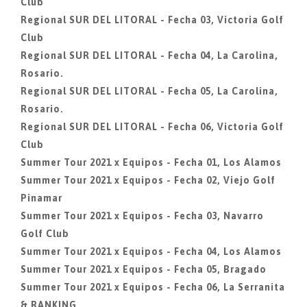
Club
Regional SUR DEL LITORAL - Fecha 03, Victoria Golf
Club
Regional SUR DEL LITORAL - Fecha 04, La Carolina,
Rosario.
Regional SUR DEL LITORAL - Fecha 05, La Carolina,
Rosario.
Regional SUR DEL LITORAL - Fecha 06, Victoria Golf
Club
Summer Tour 2021 x Equipos - Fecha 01, Los Alamos
Summer Tour 2021 x Equipos - Fecha 02, Viejo Golf
Pinamar
Summer Tour 2021 x Equipos - Fecha 03, Navarro
Golf Club
Summer Tour 2021 x Equipos - Fecha 04, Los Alamos
Summer Tour 2021 x Equipos - Fecha 05, Bragado
Summer Tour 2021 x Equipos - Fecha 06, La Serranita
& RANKING