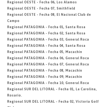
Regional OESTE - Fecha 06, Los Alamos
Regional OESTE - Fecha 07, Smithfield
Regional OESTE - Fecha 08, El Nacional Club de
Campo
Regional PATAGONIA - Fecha 01, Santa Rosa
Regional PATAGONIA - Fecha 02, Santa Rosa
Regional PATAGONIA - Fecha 03, General Roca
Regional PATAGONIA - Fecha 04, Santa Rosa
Regional PATAGONIA - Fecha 05, Macachin
Regional PATAGONIA - Fecha 06, General Roca
Regional PATAGONIA - Fecha 07, General Roca
Regional PATAGONIA - Fecha 08, Macachin
Regional PATAGONIA - Fecha 09, Macachin
Regional PATAGONIA - Fecha 10, General Roca
Regional SUR DEL LITORAL - Fecha 01, La Carolina,
Rosario.
Regional SUR DEL LITORAL - Fecha 02, Victoria Golf