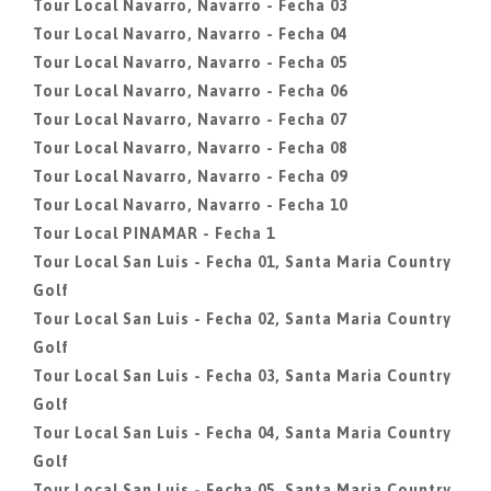
Tour Local Navarro, Navarro - Fecha 03
Tour Local Navarro, Navarro - Fecha 04
Tour Local Navarro, Navarro - Fecha 05
Tour Local Navarro, Navarro - Fecha 06
Tour Local Navarro, Navarro - Fecha 07
Tour Local Navarro, Navarro - Fecha 08
Tour Local Navarro, Navarro - Fecha 09
Tour Local Navarro, Navarro - Fecha 10
Tour Local PINAMAR - Fecha 1
Tour Local San Luis - Fecha 01, Santa Maria Country
Golf
Tour Local San Luis - Fecha 02, Santa Maria Country
Golf
Tour Local San Luis - Fecha 03, Santa Maria Country
Golf
Tour Local San Luis - Fecha 04, Santa Maria Country
Golf
Tour Local San Luis - Fecha 05, Santa Maria Country