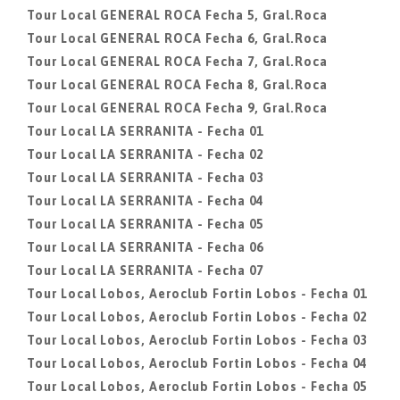
Tour Local GENERAL ROCA Fecha 5, Gral.Roca
Tour Local GENERAL ROCA Fecha 6, Gral.Roca
Tour Local GENERAL ROCA Fecha 7, Gral.Roca
Tour Local GENERAL ROCA Fecha 8, Gral.Roca
Tour Local GENERAL ROCA Fecha 9, Gral.Roca
Tour Local LA SERRANITA - Fecha 01
Tour Local LA SERRANITA - Fecha 02
Tour Local LA SERRANITA - Fecha 03
Tour Local LA SERRANITA - Fecha 04
Tour Local LA SERRANITA - Fecha 05
Tour Local LA SERRANITA - Fecha 06
Tour Local LA SERRANITA - Fecha 07
Tour Local Lobos, Aeroclub Fortin Lobos - Fecha 01
Tour Local Lobos, Aeroclub Fortin Lobos - Fecha 02
Tour Local Lobos, Aeroclub Fortin Lobos - Fecha 03
Tour Local Lobos, Aeroclub Fortin Lobos - Fecha 04
Tour Local Lobos, Aeroclub Fortin Lobos - Fecha 05