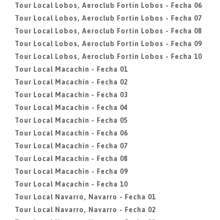
Tour Local Lobos, Aeroclub Fortin Lobos - Fecha 06
Tour Local Lobos, Aeroclub Fortin Lobos - Fecha 07
Tour Local Lobos, Aeroclub Fortin Lobos - Fecha 08
Tour Local Lobos, Aeroclub Fortin Lobos - Fecha 09
Tour Local Lobos, Aeroclub Fortin Lobos - Fecha 10
Tour Local Macachin - Fecha 01
Tour Local Macachin - Fecha 02
Tour Local Macachin - Fecha 03
Tour Local Macachin - Fecha 04
Tour Local Macachin - Fecha 05
Tour Local Macachin - Fecha 06
Tour Local Macachin - Fecha 07
Tour Local Macachin - Fecha 08
Tour Local Macachin - Fecha 09
Tour Local Macachin - Fecha 10
Tour Local Navarro, Navarro - Fecha 01
Tour Local Navarro, Navarro - Fecha 02