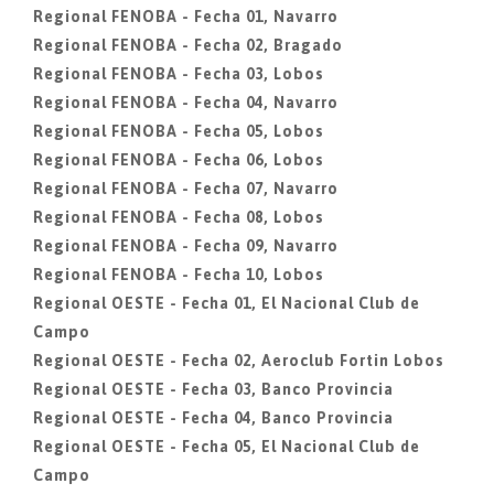
Regional FENOBA - Fecha 01, Navarro
Regional FENOBA - Fecha 02, Bragado
Regional FENOBA - Fecha 03, Lobos
Regional FENOBA - Fecha 04, Navarro
Regional FENOBA - Fecha 05, Lobos
Regional FENOBA - Fecha 06, Lobos
Regional FENOBA - Fecha 07, Navarro
Regional FENOBA - Fecha 08, Lobos
Regional FENOBA - Fecha 09, Navarro
Regional FENOBA - Fecha 10, Lobos
Regional OESTE - Fecha 01, El Nacional Club de
Campo
Regional OESTE - Fecha 02, Aeroclub Fortin Lobos
Regional OESTE - Fecha 03, Banco Provincia
Regional OESTE - Fecha 04, Banco Provincia
Regional OESTE - Fecha 05, El Nacional Club de
Campo