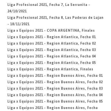
Liga Profesional 2021, Fecha 7, La Serranita -
24/10/2021
Liga Profesional 2021, Fecha 8, Las Paderas de Lujan
- 18/11/2021
Liga x Equipos 2021 - COPA ARGENTINA, Finales
Liga x Equipos 2021 - Region Atlantica, Fecha 01
Liga x Equipos 2021 - Region Atlantica, Fecha 02
Liga x Equipos 2021 - Region Atlantica, Fecha 03
Liga x Equipos 2021 - Region Atlantica, Fecha 04
Liga x Equipos 2021 - Region Atlantica, Fecha 05
Liga x Equipos 2021 - Region Atlantica, Finales
Liga x Equipos 2021 - Region Buenos Aires, Fecha 01
Liga x Equipos 2021 - Region Buenos Aires, Fecha 02
Liga x Equipos 2021 - Region Buenos Aires, Fecha 03
Liga x Equipos 2021 - Region Buenos Aires, Fecha 04
Liga x Equipos 2021 - Region Buenos Aires, Fecha 05
Liga x Equipos 2021 - Region Buenos Aires, Fecha