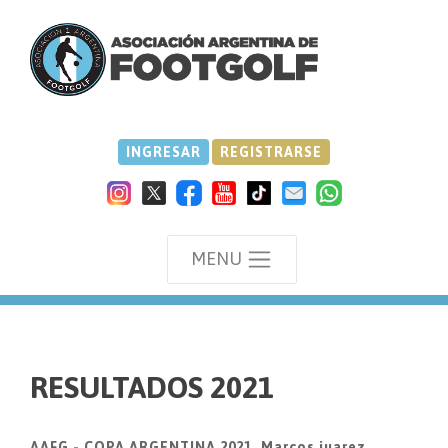
INGRESAR
REGISTRARSE
MENU
we
RESULTADOS 2021
AAFG - COPA ARGENTINA 2021, Marcos juarez