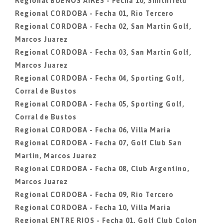
Regional BUENOS AIRES - Fecha 10, Smithfield
Regional CORDOBA - Fecha 01, Rio Tercero
Regional CORDOBA - Fecha 02, San Martin Golf,
Marcos Juarez
Regional CORDOBA - Fecha 03, San Martin Golf,
Marcos Juarez
Regional CORDOBA - Fecha 04, Sporting Golf,
Corral de Bustos
Regional CORDOBA - Fecha 05, Sporting Golf,
Corral de Bustos
Regional CORDOBA - Fecha 06, Villa Maria
Regional CORDOBA - Fecha 07, Golf Club San
Martin, Marcos Juarez
Regional CORDOBA - Fecha 08, Club Argentino,
Marcos Juarez
Regional CORDOBA - Fecha 09, Rio Tercero
Regional CORDOBA - Fecha 10, Villa Maria
Regional ENTRE RIOS - Fecha 01, Golf Club Colon