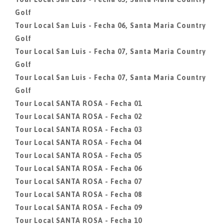
Golf
Tour Local San Luis - Fecha 06, Santa Maria Country
Golf
Tour Local San Luis - Fecha 07, Santa Maria Country
Golf
Tour Local San Luis - Fecha 07, Santa Maria Country
Golf
Tour Local SANTA ROSA - Fecha 01
Tour Local SANTA ROSA - Fecha 02
Tour Local SANTA ROSA - Fecha 03
Tour Local SANTA ROSA - Fecha 04
Tour Local SANTA ROSA - Fecha 05
Tour Local SANTA ROSA - Fecha 06
Tour Local SANTA ROSA - Fecha 07
Tour Local SANTA ROSA - Fecha 08
Tour Local SANTA ROSA - Fecha 09
Tour Local SANTA ROSA - Fecha 10