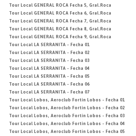
Tour Local GENERAL ROCA Fecha 5, Gral.Roca
Tour Local GENERAL ROCA Fecha 6, Gral.Roca
Tour Local GENERAL ROCA Fecha 7, Gral.Roca
Tour Local GENERAL ROCA Fecha 8, Gral.Roca
Tour Local GENERAL ROCA Fecha 9, Gral.Roca
Tour Local LA SERRANITA - Fecha 01
Tour Local LA SERRANITA - Fecha 02
Tour Local LA SERRANITA - Fecha 03
Tour Local LA SERRANITA - Fecha 04
Tour Local LA SERRANITA - Fecha 05
Tour Local LA SERRANITA - Fecha 06
Tour Local LA SERRANITA - Fecha 07
Tour Local Lobos, Aeroclub Fortin Lobos - Fecha 01
Tour Local Lobos, Aeroclub Fortin Lobos - Fecha 02
Tour Local Lobos, Aeroclub Fortin Lobos - Fecha 03
Tour Local Lobos, Aeroclub Fortin Lobos - Fecha 04
Tour Local Lobos, Aeroclub Fortin Lobos - Fecha 05