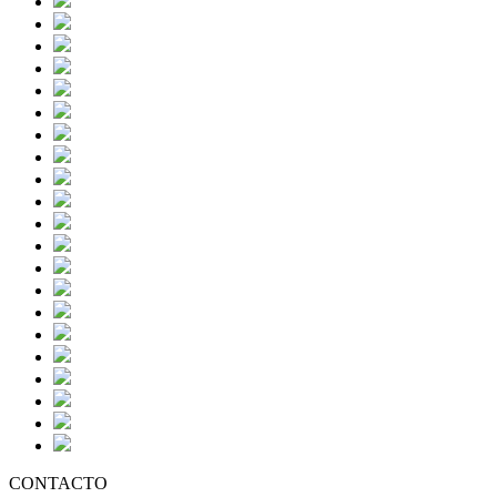
CONTACTO