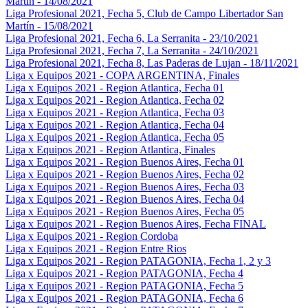
Martín - 14/08/2021
Liga Profesional 2021, Fecha 5, Club de Campo Libertador San
Martín - 15/08/2021
Liga Profesional 2021, Fecha 6, La Serranita - 23/10/2021
Liga Profesional 2021, Fecha 7, La Serranita - 24/10/2021
Liga Profesional 2021, Fecha 8, Las Paderas de Lujan - 18/11/2021
Liga x Equipos 2021 - COPA ARGENTINA, Finales
Liga x Equipos 2021 - Region Atlantica, Fecha 01
Liga x Equipos 2021 - Region Atlantica, Fecha 02
Liga x Equipos 2021 - Region Atlantica, Fecha 03
Liga x Equipos 2021 - Region Atlantica, Fecha 04
Liga x Equipos 2021 - Region Atlantica, Fecha 05
Liga x Equipos 2021 - Region Atlantica, Finales
Liga x Equipos 2021 - Region Buenos Aires, Fecha 01
Liga x Equipos 2021 - Region Buenos Aires, Fecha 02
Liga x Equipos 2021 - Region Buenos Aires, Fecha 03
Liga x Equipos 2021 - Region Buenos Aires, Fecha 04
Liga x Equipos 2021 - Region Buenos Aires, Fecha 05
Liga x Equipos 2021 - Region Buenos Aires, Fecha FINAL
Liga x Equipos 2021 - Region Cordoba
Liga x Equipos 2021 - Region Entre Rios
Liga x Equipos 2021 - Region PATAGONIA, Fecha 1, 2 y 3
Liga x Equipos 2021 - Region PATAGONIA, Fecha 4
Liga x Equipos 2021 - Region PATAGONIA, Fecha 5
Liga x Equipos 2021 - Region PATAGONIA, Fecha 6