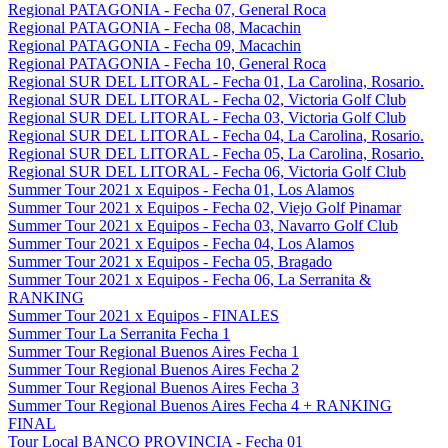
Regional PATAGONIA - Fecha 07, General Roca
Regional PATAGONIA - Fecha 08, Macachin
Regional PATAGONIA - Fecha 09, Macachin
Regional PATAGONIA - Fecha 10, General Roca
Regional SUR DEL LITORAL - Fecha 01, La Carolina, Rosario.
Regional SUR DEL LITORAL - Fecha 02, Victoria Golf Club
Regional SUR DEL LITORAL - Fecha 03, Victoria Golf Club
Regional SUR DEL LITORAL - Fecha 04, La Carolina, Rosario.
Regional SUR DEL LITORAL - Fecha 05, La Carolina, Rosario.
Regional SUR DEL LITORAL - Fecha 06, Victoria Golf Club
Summer Tour 2021 x Equipos - Fecha 01, Los Alamos
Summer Tour 2021 x Equipos - Fecha 02, Viejo Golf Pinamar
Summer Tour 2021 x Equipos - Fecha 03, Navarro Golf Club
Summer Tour 2021 x Equipos - Fecha 04, Los Alamos
Summer Tour 2021 x Equipos - Fecha 05, Bragado
Summer Tour 2021 x Equipos - Fecha 06, La Serranita &
RANKING
Summer Tour 2021 x Equipos - FINALES
Summer Tour La Serranita Fecha 1
Summer Tour Regional Buenos Aires Fecha 1
Summer Tour Regional Buenos Aires Fecha 2
Summer Tour Regional Buenos Aires Fecha 3
Summer Tour Regional Buenos Aires Fecha 4 + RANKING
FINAL
Tour Local BANCO PROVINCIA - Fecha 01