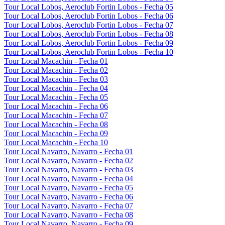
Tour Local Lobos, Aeroclub Fortin Lobos - Fecha 05
Tour Local Lobos, Aeroclub Fortin Lobos - Fecha 06
Tour Local Lobos, Aeroclub Fortin Lobos - Fecha 07
Tour Local Lobos, Aeroclub Fortin Lobos - Fecha 08
Tour Local Lobos, Aeroclub Fortin Lobos - Fecha 09
Tour Local Lobos, Aeroclub Fortin Lobos - Fecha 10
Tour Local Macachin - Fecha 01
Tour Local Macachin - Fecha 02
Tour Local Macachin - Fecha 03
Tour Local Macachin - Fecha 04
Tour Local Macachin - Fecha 05
Tour Local Macachin - Fecha 06
Tour Local Macachin - Fecha 07
Tour Local Macachin - Fecha 08
Tour Local Macachin - Fecha 09
Tour Local Macachin - Fecha 10
Tour Local Navarro, Navarro - Fecha 01
Tour Local Navarro, Navarro - Fecha 02
Tour Local Navarro, Navarro - Fecha 03
Tour Local Navarro, Navarro - Fecha 04
Tour Local Navarro, Navarro - Fecha 05
Tour Local Navarro, Navarro - Fecha 06
Tour Local Navarro, Navarro - Fecha 07
Tour Local Navarro, Navarro - Fecha 08
Tour Local Navarro, Navarro - Fecha 09