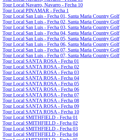
Tour Local Navarro, Navarro - Fecha 10
Tour Local PINAMAR - Fecha 1
Tour Local San Luis - Fecha 01, Santa Maria Country Golf
Tour Local San Luis - Fecha 02, Santa Maria Country Golf
Tour Local San Luis - Fecha 03, Santa Maria Country Golf
Tour Local San Luis - Fecha 04, Santa Maria Country Golf
Tour Local San Luis - Fecha 05, Santa Maria Country Golf
Tour Local San Luis - Fecha 06, Santa Maria Country Golf
Tour Local San Luis - Fecha 07, Santa Maria Country Golf
Tour Local San Luis - Fecha 07, Santa Maria Country Golf
Tour Local SANTA ROSA - Fecha 01
Tour Local SANTA ROSA - Fecha 02
Tour Local SANTA ROSA - Fecha 03
Tour Local SANTA ROSA - Fecha 04
Tour Local SANTA ROSA - Fecha 05
Tour Local SANTA ROSA - Fecha 06
Tour Local SANTA ROSA - Fecha 07
Tour Local SANTA ROSA - Fecha 08
Tour Local SANTA ROSA - Fecha 09
Tour Local SANTA ROSA - Fecha 10
Tour Local SMITHFIELD - Fecha 01
Tour Local SMITHFIELD - Fecha 02
Tour Local SMITHFIELD - Fecha 03
Tour Local SMITHFIELD - Fecha 04
Tour Local SMITHFIELD - Fecha 05