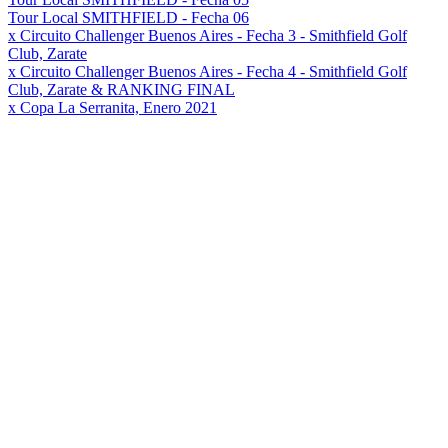
Tour Local SMITHFIELD - Fecha 06
x Circuito Challenger Buenos Aires - Fecha 3 - Smithfield Golf
Club, Zarate
x Circuito Challenger Buenos Aires - Fecha 4 - Smithfield Golf
Club, Zarate & RANKING FINAL
x Copa La Serranita, Enero 2021