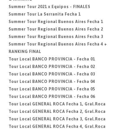
Summer Tour 2021 x Equipos - FINALES
Summer Tour La Serranita Fecha 1
Summer Tour Regional Buenos Aires Fecha 1
Summer Tour Regional Buenos Aires Fecha 2
Summer Tour Regional Buenos Aires Fecha 3
Summer Tour Regional Buenos Aires Fecha 4 +
RANKING FINAL
Tour Local BANCO PROVINCIA - Fecha 01
Tour Local BANCO PROVINCIA - Fecha 02
Tour Local BANCO PROVINCIA - Fecha 03
Tour Local BANCO PROVINCIA - Fecha 04
Tour Local BANCO PROVINCIA - Fecha 05
Tour Local BANCO PROVINCIA - Fecha 06
Tour Local GENERAL ROCA Fecha 1, Gral.Roca
Tour Local GENERAL ROCA Fecha 2, Gral.Roca
Tour Local GENERAL ROCA Fecha 3, Gral.Roca
Tour Local GENERAL ROCA Fecha 4, Gral.Roca