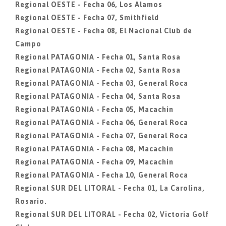
Regional OESTE - Fecha 06, Los Alamos
Regional OESTE - Fecha 07, Smithfield
Regional OESTE - Fecha 08, El Nacional Club de
Campo
Regional PATAGONIA - Fecha 01, Santa Rosa
Regional PATAGONIA - Fecha 02, Santa Rosa
Regional PATAGONIA - Fecha 03, General Roca
Regional PATAGONIA - Fecha 04, Santa Rosa
Regional PATAGONIA - Fecha 05, Macachin
Regional PATAGONIA - Fecha 06, General Roca
Regional PATAGONIA - Fecha 07, General Roca
Regional PATAGONIA - Fecha 08, Macachin
Regional PATAGONIA - Fecha 09, Macachin
Regional PATAGONIA - Fecha 10, General Roca
Regional SUR DEL LITORAL - Fecha 01, La Carolina,
Rosario.
Regional SUR DEL LITORAL - Fecha 02, Victoria Golf