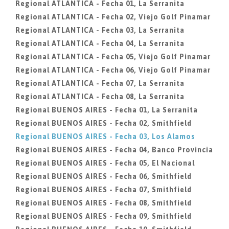
Regional ATLANTICA - Fecha 01, La Serranita
Regional ATLANTICA - Fecha 02, Viejo Golf Pinamar
Regional ATLANTICA - Fecha 03, La Serranita
Regional ATLANTICA - Fecha 04, La Serranita
Regional ATLANTICA - Fecha 05, Viejo Golf Pinamar
Regional ATLANTICA - Fecha 06, Viejo Golf Pinamar
Regional ATLANTICA - Fecha 07, La Serranita
Regional ATLANTICA - Fecha 08, La Serranita
Regional BUENOS AIRES - Fecha 01, La Serranita
Regional BUENOS AIRES - Fecha 02, Smithfield
Regional BUENOS AIRES - Fecha 03, Los Alamos
Regional BUENOS AIRES - Fecha 04, Banco Provincia
Regional BUENOS AIRES - Fecha 05, El Nacional
Regional BUENOS AIRES - Fecha 06, Smithfield
Regional BUENOS AIRES - Fecha 07, Smithfield
Regional BUENOS AIRES - Fecha 08, Smithfield
Regional BUENOS AIRES - Fecha 09, Smithfield