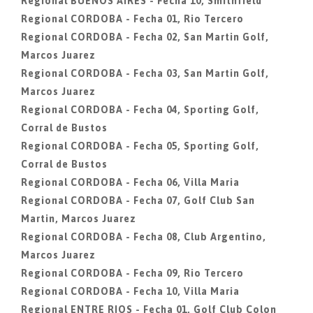
Regional BUENOS AIRES - Fecha 10, Smithfield
Regional CORDOBA - Fecha 01, Rio Tercero
Regional CORDOBA - Fecha 02, San Martin Golf,
Marcos Juarez
Regional CORDOBA - Fecha 03, San Martin Golf,
Marcos Juarez
Regional CORDOBA - Fecha 04, Sporting Golf,
Corral de Bustos
Regional CORDOBA - Fecha 05, Sporting Golf,
Corral de Bustos
Regional CORDOBA - Fecha 06, Villa Maria
Regional CORDOBA - Fecha 07, Golf Club San
Martin, Marcos Juarez
Regional CORDOBA - Fecha 08, Club Argentino,
Marcos Juarez
Regional CORDOBA - Fecha 09, Rio Tercero
Regional CORDOBA - Fecha 10, Villa Maria
Regional ENTRE RIOS - Fecha 01, Golf Club Colon