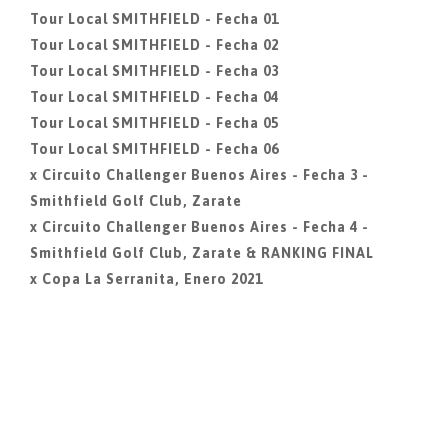
Tour Local SMITHFIELD - Fecha 01
Tour Local SMITHFIELD - Fecha 02
Tour Local SMITHFIELD - Fecha 03
Tour Local SMITHFIELD - Fecha 04
Tour Local SMITHFIELD - Fecha 05
Tour Local SMITHFIELD - Fecha 06
x Circuito Challenger Buenos Aires - Fecha 3 -
Smithfield Golf Club, Zarate
x Circuito Challenger Buenos Aires - Fecha 4 -
Smithfield Golf Club, Zarate & RANKING FINAL
x Copa La Serranita, Enero 2021