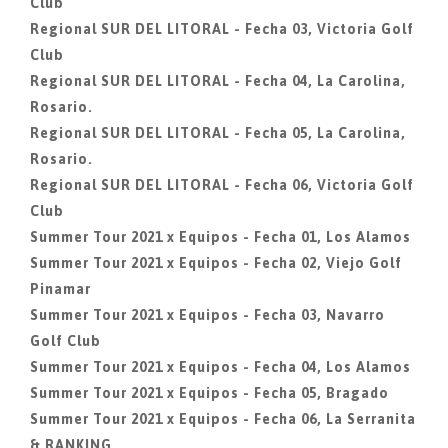
Club
Regional SUR DEL LITORAL - Fecha 03, Victoria Golf
Club
Regional SUR DEL LITORAL - Fecha 04, La Carolina,
Rosario.
Regional SUR DEL LITORAL - Fecha 05, La Carolina,
Rosario.
Regional SUR DEL LITORAL - Fecha 06, Victoria Golf
Club
Summer Tour 2021 x Equipos - Fecha 01, Los Alamos
Summer Tour 2021 x Equipos - Fecha 02, Viejo Golf
Pinamar
Summer Tour 2021 x Equipos - Fecha 03, Navarro
Golf Club
Summer Tour 2021 x Equipos - Fecha 04, Los Alamos
Summer Tour 2021 x Equipos - Fecha 05, Bragado
Summer Tour 2021 x Equipos - Fecha 06, La Serranita
& RANKING