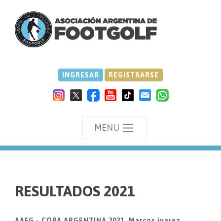
INGRESAR
REGISTRARSE
MENU
we
RESULTADOS 2021
AAFG - COPA ARGENTINA 2021, Marcos juarez