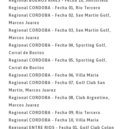
Regional BUENOS AIRES - Fecha 10, Smithfield
Regional CORDOBA - Fecha 01, Rio Tercero
Regional CORDOBA - Fecha 02, San Martin Golf,
Marcos Juarez
Regional CORDOBA - Fecha 03, San Martin Golf,
Marcos Juarez
Regional CORDOBA - Fecha 04, Sporting Golf,
Corral de Bustos
Regional CORDOBA - Fecha 05, Sporting Golf,
Corral de Bustos
Regional CORDOBA - Fecha 06, Villa Maria
Regional CORDOBA - Fecha 07, Golf Club San
Martin, Marcos Juarez
Regional CORDOBA - Fecha 08, Club Argentino,
Marcos Juarez
Regional CORDOBA - Fecha 09, Rio Tercero
Regional CORDOBA - Fecha 10, Villa Maria
Regional ENTRE RIOS - Fecha 01, Golf Club Colon