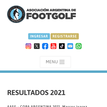
INGRESAR
REGISTRARSE
MENU
we
RESULTADOS 2021
AAFG - COPA ARGENTINA 2021, Marcos juarez