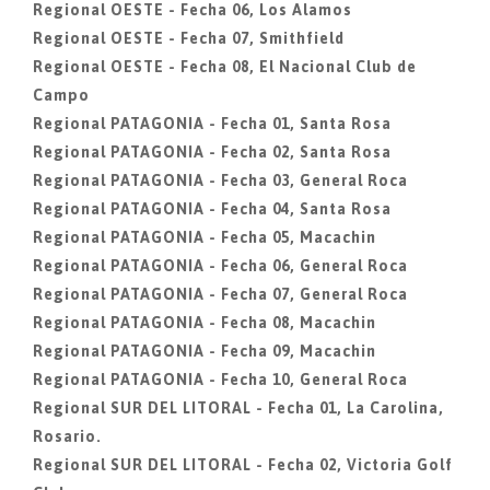
Regional OESTE - Fecha 06, Los Alamos
Regional OESTE - Fecha 07, Smithfield
Regional OESTE - Fecha 08, El Nacional Club de
Campo
Regional PATAGONIA - Fecha 01, Santa Rosa
Regional PATAGONIA - Fecha 02, Santa Rosa
Regional PATAGONIA - Fecha 03, General Roca
Regional PATAGONIA - Fecha 04, Santa Rosa
Regional PATAGONIA - Fecha 05, Macachin
Regional PATAGONIA - Fecha 06, General Roca
Regional PATAGONIA - Fecha 07, General Roca
Regional PATAGONIA - Fecha 08, Macachin
Regional PATAGONIA - Fecha 09, Macachin
Regional PATAGONIA - Fecha 10, General Roca
Regional SUR DEL LITORAL - Fecha 01, La Carolina,
Rosario.
Regional SUR DEL LITORAL - Fecha 02, Victoria Golf