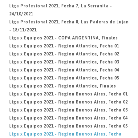
Liga Profesional 2021, Fecha 7, La Serranita -
24/10/2021
Liga Profesional 2021, Fecha 8, Las Paderas de Lujan
- 18/11/2021
Liga x Equipos 2021 - COPA ARGENTINA, Finales
Liga x Equipos 2021 - Region Atlantica, Fecha 01
Liga x Equipos 2021 - Region Atlantica, Fecha 02
Liga x Equipos 2021 - Region Atlantica, Fecha 03
Liga x Equipos 2021 - Region Atlantica, Fecha 04
Liga x Equipos 2021 - Region Atlantica, Fecha 05
Liga x Equipos 2021 - Region Atlantica, Finales
Liga x Equipos 2021 - Region Buenos Aires, Fecha 01
Liga x Equipos 2021 - Region Buenos Aires, Fecha 02
Liga x Equipos 2021 - Region Buenos Aires, Fecha 03
Liga x Equipos 2021 - Region Buenos Aires, Fecha 04
Liga x Equipos 2021 - Region Buenos Aires, Fecha 05
Liga x Equipos 2021 - Region Buenos Aires, Fecha