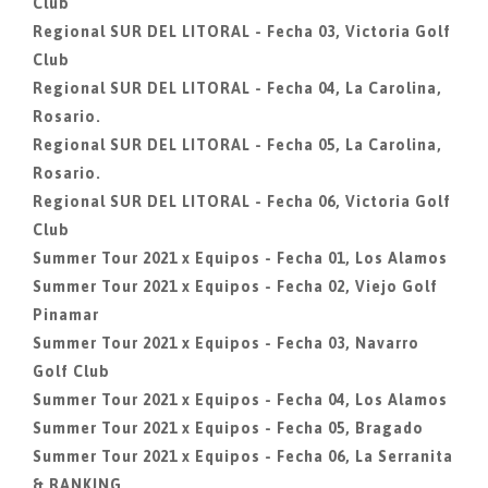
Club
Regional SUR DEL LITORAL - Fecha 03, Victoria Golf
Club
Regional SUR DEL LITORAL - Fecha 04, La Carolina,
Rosario.
Regional SUR DEL LITORAL - Fecha 05, La Carolina,
Rosario.
Regional SUR DEL LITORAL - Fecha 06, Victoria Golf
Club
Summer Tour 2021 x Equipos - Fecha 01, Los Alamos
Summer Tour 2021 x Equipos - Fecha 02, Viejo Golf
Pinamar
Summer Tour 2021 x Equipos - Fecha 03, Navarro
Golf Club
Summer Tour 2021 x Equipos - Fecha 04, Los Alamos
Summer Tour 2021 x Equipos - Fecha 05, Bragado
Summer Tour 2021 x Equipos - Fecha 06, La Serranita
& RANKING