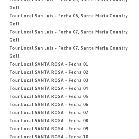
Golf
Tour Local San Luis - Fecha 06, Santa Maria Country
Golf
Tour Local San Luis - Fecha 07, Santa Maria Country
Golf
Tour Local San Luis - Fecha 07, Santa Maria Country
Golf
Tour Local SANTA ROSA - Fecha 01
Tour Local SANTA ROSA - Fecha 02
Tour Local SANTA ROSA - Fecha 03
Tour Local SANTA ROSA - Fecha 04
Tour Local SANTA ROSA - Fecha 05
Tour Local SANTA ROSA - Fecha 06
Tour Local SANTA ROSA - Fecha 07
Tour Local SANTA ROSA - Fecha 08
Tour Local SANTA ROSA - Fecha 09
Tour Local SANTA ROSA - Fecha 10