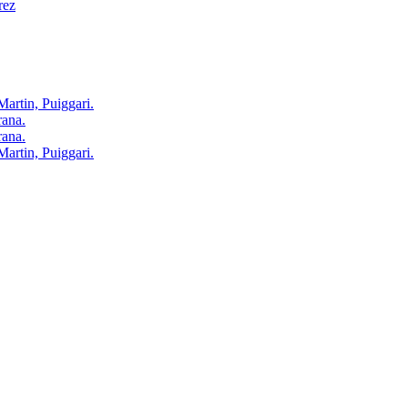
rez
rtin, Puiggari.
ana.
ana.
rtin, Puiggari.