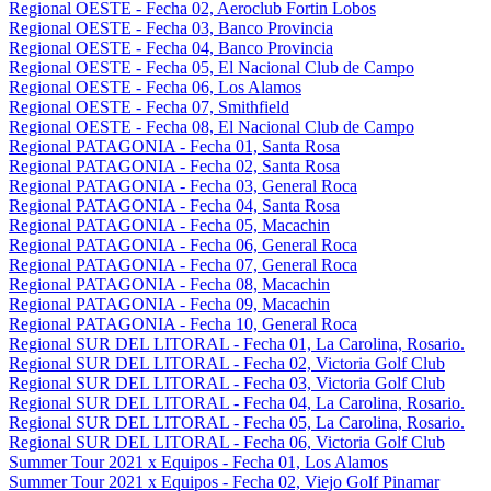
Regional OESTE - Fecha 02, Aeroclub Fortin Lobos
Regional OESTE - Fecha 03, Banco Provincia
Regional OESTE - Fecha 04, Banco Provincia
Regional OESTE - Fecha 05, El Nacional Club de Campo
Regional OESTE - Fecha 06, Los Alamos
Regional OESTE - Fecha 07, Smithfield
Regional OESTE - Fecha 08, El Nacional Club de Campo
Regional PATAGONIA - Fecha 01, Santa Rosa
Regional PATAGONIA - Fecha 02, Santa Rosa
Regional PATAGONIA - Fecha 03, General Roca
Regional PATAGONIA - Fecha 04, Santa Rosa
Regional PATAGONIA - Fecha 05, Macachin
Regional PATAGONIA - Fecha 06, General Roca
Regional PATAGONIA - Fecha 07, General Roca
Regional PATAGONIA - Fecha 08, Macachin
Regional PATAGONIA - Fecha 09, Macachin
Regional PATAGONIA - Fecha 10, General Roca
Regional SUR DEL LITORAL - Fecha 01, La Carolina, Rosario.
Regional SUR DEL LITORAL - Fecha 02, Victoria Golf Club
Regional SUR DEL LITORAL - Fecha 03, Victoria Golf Club
Regional SUR DEL LITORAL - Fecha 04, La Carolina, Rosario.
Regional SUR DEL LITORAL - Fecha 05, La Carolina, Rosario.
Regional SUR DEL LITORAL - Fecha 06, Victoria Golf Club
Summer Tour 2021 x Equipos - Fecha 01, Los Alamos
Summer Tour 2021 x Equipos - Fecha 02, Viejo Golf Pinamar