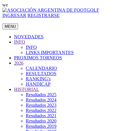
we
INGRESAR
REGISTRARSE
MENU
NOVEDADES
INFO
INFO
LINKS IMPORTANTES
PROXIMOS TORNEOS
2026
CALENDARIO
RESULTADOS
RANKING's
HANDICAP
HISTORIAL
Resultados 2025
Resultados 2024
Resultados 2023
Resultados 2022
Resultados 2021
Resultados 2020
Resultados 2019