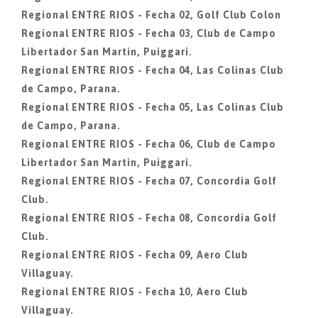
Regional ENTRE RIOS - Fecha 02, Golf Club Colon
Regional ENTRE RIOS - Fecha 03, Club de Campo
Libertador San Martin, Puiggari.
Regional ENTRE RIOS - Fecha 04, Las Colinas Club
de Campo, Parana.
Regional ENTRE RIOS - Fecha 05, Las Colinas Club
de Campo, Parana.
Regional ENTRE RIOS - Fecha 06, Club de Campo
Libertador San Martin, Puiggari.
Regional ENTRE RIOS - Fecha 07, Concordia Golf
Club.
Regional ENTRE RIOS - Fecha 08, Concordia Golf
Club.
Regional ENTRE RIOS - Fecha 09, Aero Club
Villaguay.
Regional ENTRE RIOS - Fecha 10, Aero Club
Villaguay.