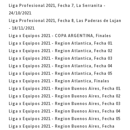
Liga Profesional 2021, Fecha 7, La Serranita -
24/10/2021
Liga Profesional 2021, Fecha 8, Las Paderas de Lujan
- 18/11/2021
Liga x Equipos 2021 - COPA ARGENTINA, Finales
Liga x Equipos 2021 - Region Atlantica, Fecha 01
Liga x Equipos 2021 - Region Atlantica, Fecha 02
Liga x Equipos 2021 - Region Atlantica, Fecha 03
Liga x Equipos 2021 - Region Atlantica, Fecha 04
Liga x Equipos 2021 - Region Atlantica, Fecha 05
Liga x Equipos 2021 - Region Atlantica, Finales
Liga x Equipos 2021 - Region Buenos Aires, Fecha 01
Liga x Equipos 2021 - Region Buenos Aires, Fecha 02
Liga x Equipos 2021 - Region Buenos Aires, Fecha 03
Liga x Equipos 2021 - Region Buenos Aires, Fecha 04
Liga x Equipos 2021 - Region Buenos Aires, Fecha 05
Liga x Equipos 2021 - Region Buenos Aires, Fecha