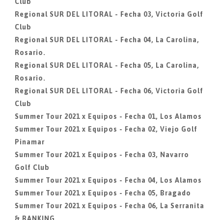
Club
Regional SUR DEL LITORAL - Fecha 03, Victoria Golf
Club
Regional SUR DEL LITORAL - Fecha 04, La Carolina,
Rosario.
Regional SUR DEL LITORAL - Fecha 05, La Carolina,
Rosario.
Regional SUR DEL LITORAL - Fecha 06, Victoria Golf
Club
Summer Tour 2021 x Equipos - Fecha 01, Los Alamos
Summer Tour 2021 x Equipos - Fecha 02, Viejo Golf
Pinamar
Summer Tour 2021 x Equipos - Fecha 03, Navarro
Golf Club
Summer Tour 2021 x Equipos - Fecha 04, Los Alamos
Summer Tour 2021 x Equipos - Fecha 05, Bragado
Summer Tour 2021 x Equipos - Fecha 06, La Serranita
& RANKING