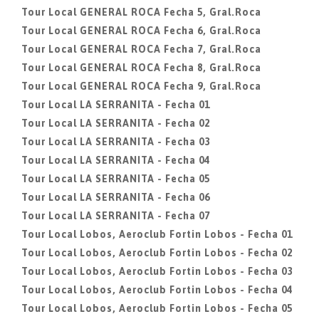
Tour Local GENERAL ROCA Fecha 5, Gral.Roca
Tour Local GENERAL ROCA Fecha 6, Gral.Roca
Tour Local GENERAL ROCA Fecha 7, Gral.Roca
Tour Local GENERAL ROCA Fecha 8, Gral.Roca
Tour Local GENERAL ROCA Fecha 9, Gral.Roca
Tour Local LA SERRANITA - Fecha 01
Tour Local LA SERRANITA - Fecha 02
Tour Local LA SERRANITA - Fecha 03
Tour Local LA SERRANITA - Fecha 04
Tour Local LA SERRANITA - Fecha 05
Tour Local LA SERRANITA - Fecha 06
Tour Local LA SERRANITA - Fecha 07
Tour Local Lobos, Aeroclub Fortin Lobos - Fecha 01
Tour Local Lobos, Aeroclub Fortin Lobos - Fecha 02
Tour Local Lobos, Aeroclub Fortin Lobos - Fecha 03
Tour Local Lobos, Aeroclub Fortin Lobos - Fecha 04
Tour Local Lobos, Aeroclub Fortin Lobos - Fecha 05