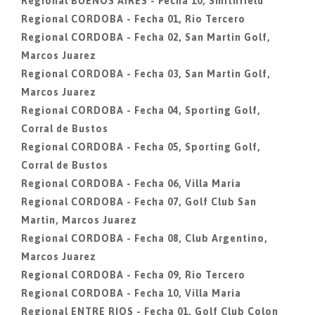
Regional BUENOS AIRES - Fecha 10, Smithfield
Regional CORDOBA - Fecha 01, Rio Tercero
Regional CORDOBA - Fecha 02, San Martin Golf,
Marcos Juarez
Regional CORDOBA - Fecha 03, San Martin Golf,
Marcos Juarez
Regional CORDOBA - Fecha 04, Sporting Golf,
Corral de Bustos
Regional CORDOBA - Fecha 05, Sporting Golf,
Corral de Bustos
Regional CORDOBA - Fecha 06, Villa Maria
Regional CORDOBA - Fecha 07, Golf Club San
Martin, Marcos Juarez
Regional CORDOBA - Fecha 08, Club Argentino,
Marcos Juarez
Regional CORDOBA - Fecha 09, Rio Tercero
Regional CORDOBA - Fecha 10, Villa Maria
Regional ENTRE RIOS - Fecha 01, Golf Club Colon