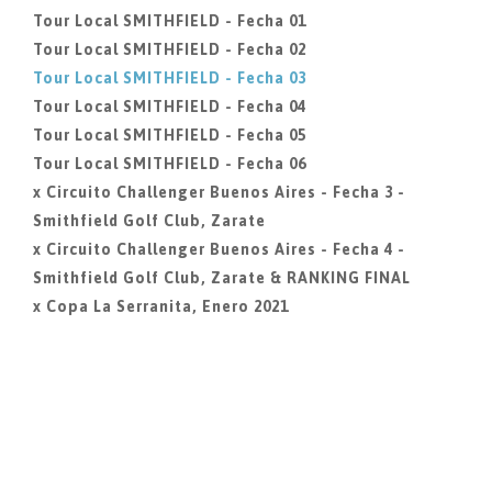
Tour Local SMITHFIELD - Fecha 01
Tour Local SMITHFIELD - Fecha 02
Tour Local SMITHFIELD - Fecha 03
Tour Local SMITHFIELD - Fecha 04
Tour Local SMITHFIELD - Fecha 05
Tour Local SMITHFIELD - Fecha 06
x Circuito Challenger Buenos Aires - Fecha 3 -
Smithfield Golf Club, Zarate
x Circuito Challenger Buenos Aires - Fecha 4 -
Smithfield Golf Club, Zarate & RANKING FINAL
x Copa La Serranita, Enero 2021