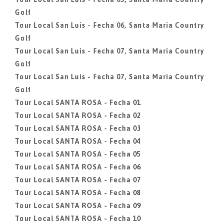
Golf
Tour Local San Luis - Fecha 06, Santa Maria Country
Golf
Tour Local San Luis - Fecha 07, Santa Maria Country
Golf
Tour Local San Luis - Fecha 07, Santa Maria Country
Golf
Tour Local SANTA ROSA - Fecha 01
Tour Local SANTA ROSA - Fecha 02
Tour Local SANTA ROSA - Fecha 03
Tour Local SANTA ROSA - Fecha 04
Tour Local SANTA ROSA - Fecha 05
Tour Local SANTA ROSA - Fecha 06
Tour Local SANTA ROSA - Fecha 07
Tour Local SANTA ROSA - Fecha 08
Tour Local SANTA ROSA - Fecha 09
Tour Local SANTA ROSA - Fecha 10