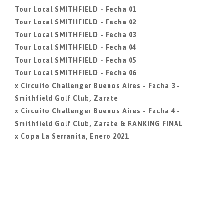
Tour Local SMITHFIELD - Fecha 01
Tour Local SMITHFIELD - Fecha 02
Tour Local SMITHFIELD - Fecha 03
Tour Local SMITHFIELD - Fecha 04
Tour Local SMITHFIELD - Fecha 05
Tour Local SMITHFIELD - Fecha 06
x Circuito Challenger Buenos Aires - Fecha 3 -
Smithfield Golf Club, Zarate
x Circuito Challenger Buenos Aires - Fecha 4 -
Smithfield Golf Club, Zarate & RANKING FINAL
x Copa La Serranita, Enero 2021