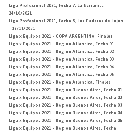
Liga Profesional 2021, Fecha 7, La Serranita -
24/10/2021
Liga Profesional 2021, Fecha 8, Las Paderas de Lujan
- 18/11/2021
Liga x Equipos 2021 - COPA ARGENTINA, Finales
Liga x Equipos 2021 - Region Atlantica, Fecha 01
Liga x Equipos 2021 - Region Atlantica, Fecha 02
Liga x Equipos 2021 - Region Atlantica, Fecha 03
Liga x Equipos 2021 - Region Atlantica, Fecha 04
Liga x Equipos 2021 - Region Atlantica, Fecha 05
Liga x Equipos 2021 - Region Atlantica, Finales
Liga x Equipos 2021 - Region Buenos Aires, Fecha 01
Liga x Equipos 2021 - Region Buenos Aires, Fecha 02
Liga x Equipos 2021 - Region Buenos Aires, Fecha 03
Liga x Equipos 2021 - Region Buenos Aires, Fecha 04
Liga x Equipos 2021 - Region Buenos Aires, Fecha 05
Liga x Equipos 2021 - Region Buenos Aires, Fecha