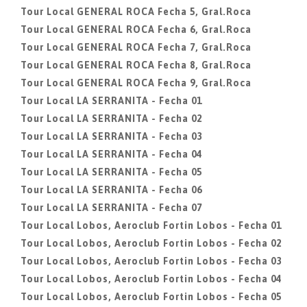
Tour Local GENERAL ROCA Fecha 5, Gral.Roca
Tour Local GENERAL ROCA Fecha 6, Gral.Roca
Tour Local GENERAL ROCA Fecha 7, Gral.Roca
Tour Local GENERAL ROCA Fecha 8, Gral.Roca
Tour Local GENERAL ROCA Fecha 9, Gral.Roca
Tour Local LA SERRANITA - Fecha 01
Tour Local LA SERRANITA - Fecha 02
Tour Local LA SERRANITA - Fecha 03
Tour Local LA SERRANITA - Fecha 04
Tour Local LA SERRANITA - Fecha 05
Tour Local LA SERRANITA - Fecha 06
Tour Local LA SERRANITA - Fecha 07
Tour Local Lobos, Aeroclub Fortin Lobos - Fecha 01
Tour Local Lobos, Aeroclub Fortin Lobos - Fecha 02
Tour Local Lobos, Aeroclub Fortin Lobos - Fecha 03
Tour Local Lobos, Aeroclub Fortin Lobos - Fecha 04
Tour Local Lobos, Aeroclub Fortin Lobos - Fecha 05