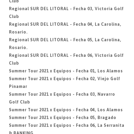
Club
Regional SUR DEL LITORAL - Fecha 03, Victoria Golf
Club
Regional SUR DEL LITORAL - Fecha 04, La Carolina,
Rosario.
Regional SUR DEL LITORAL - Fecha 05, La Carolina,
Rosario.
Regional SUR DEL LITORAL - Fecha 06, Victoria Golf
Club
Summer Tour 2021 x Equipos - Fecha 01, Los Alamos
Summer Tour 2021 x Equipos - Fecha 02, Viejo Golf
Pinamar
Summer Tour 2021 x Equipos - Fecha 03, Navarro
Golf Club
Summer Tour 2021 x Equipos - Fecha 04, Los Alamos
Summer Tour 2021 x Equipos - Fecha 05, Bragado
Summer Tour 2021 x Equipos - Fecha 06, La Serranita
& RANKING