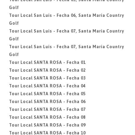
Golf
Tour Local San Luis - Fecha 06, Santa Maria Country
Golf
Tour Local San Luis - Fecha 07, Santa Maria Country
Golf
Tour Local San Luis - Fecha 07, Santa Maria Country
Golf
Tour Local SANTA ROSA - Fecha 01
Tour Local SANTA ROSA - Fecha 02
Tour Local SANTA ROSA - Fecha 03
Tour Local SANTA ROSA - Fecha 04
Tour Local SANTA ROSA - Fecha 05
Tour Local SANTA ROSA - Fecha 06
Tour Local SANTA ROSA - Fecha 07
Tour Local SANTA ROSA - Fecha 08
Tour Local SANTA ROSA - Fecha 09
Tour Local SANTA ROSA - Fecha 10