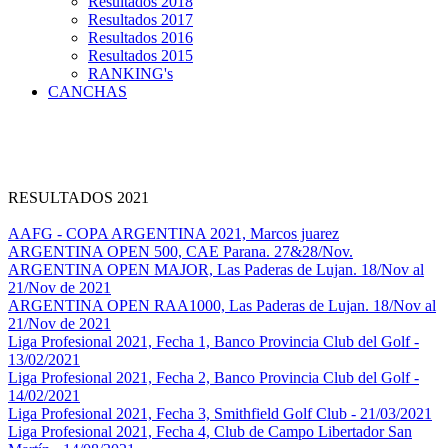
Resultados 2018
Resultados 2017
Resultados 2016
Resultados 2015
RANKING's
CANCHAS
RESULTADOS 2021
AAFG - COPA ARGENTINA 2021, Marcos juarez
ARGENTINA OPEN 500, CAE Parana. 27&28/Nov.
ARGENTINA OPEN MAJOR, Las Paderas de Lujan. 18/Nov al
21/Nov de 2021
ARGENTINA OPEN RAA1000, Las Paderas de Lujan. 18/Nov al
21/Nov de 2021
Liga Profesional 2021, Fecha 1, Banco Provincia Club del Golf -
13/02/2021
Liga Profesional 2021, Fecha 2, Banco Provincia Club del Golf -
14/02/2021
Liga Profesional 2021, Fecha 3, Smithfield Golf Club - 21/03/2021
Liga Profesional 2021, Fecha 4, Club de Campo Libertador San