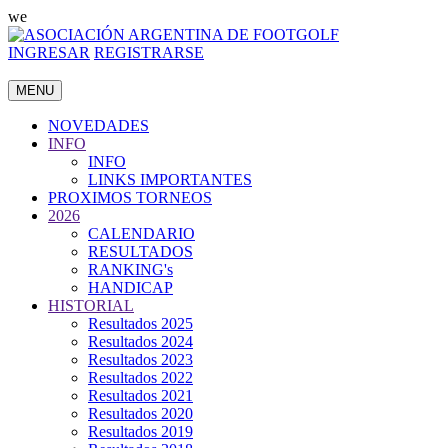
we
INGRESAR
REGISTRARSE
MENU
NOVEDADES
INFO
INFO
LINKS IMPORTANTES
PROXIMOS TORNEOS
2026
CALENDARIO
RESULTADOS
RANKING's
HANDICAP
HISTORIAL
Resultados 2025
Resultados 2024
Resultados 2023
Resultados 2022
Resultados 2021
Resultados 2020
Resultados 2019