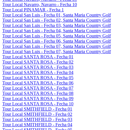
Tour Local Navarro, Navarro - Fecha 10
Tour Local PINAMAR - Fecha 1
Tour Local San Luis - Fecha 01, Santa Maria Country Golf
Tour Local San Luis - Fecha 02, Santa Maria Country Golf
Tour Local San Luis - Fecha 03, Santa Maria Country Golf
Tour Local San Luis - Fecha 04, Santa Maria Country Golf
Tour Local San Luis - Fecha 05, Santa Maria Country Golf
Tour Local San Luis - Fecha 06, Santa Maria Country Golf
Tour Local San Luis - Fecha 07, Santa Maria Country Golf
Tour Local San Luis - Fecha 07, Santa Maria Country Golf
Tour Local SANTA ROSA - Fecha 01
Tour Local SANTA ROSA - Fecha 02
Tour Local SANTA ROSA - Fecha 03
Tour Local SANTA ROSA - Fecha 04
Tour Local SANTA ROSA - Fecha 05
Tour Local SANTA ROSA - Fecha 06
Tour Local SANTA ROSA - Fecha 07
Tour Local SANTA ROSA - Fecha 08
Tour Local SANTA ROSA - Fecha 09
Tour Local SANTA ROSA - Fecha 10
Tour Local SMITHFIELD - Fecha 01
Tour Local SMITHFIELD - Fecha 02
Tour Local SMITHFIELD - Fecha 03
Tour Local SMITHFIELD - Fecha 04
Tour Local SMITHFIELD - Fecha 05