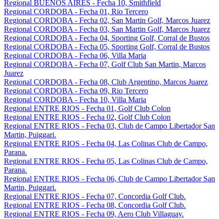
Regional BUENOS AIRES - Fecha 10, Smithfield
Regional CORDOBA - Fecha 01, Rio Tercero
Regional CORDOBA - Fecha 02, San Martin Golf, Marcos Juarez
Regional CORDOBA - Fecha 03, San Martin Golf, Marcos Juarez
Regional CORDOBA - Fecha 04, Sporting Golf, Corral de Bustos
Regional CORDOBA - Fecha 05, Sporting Golf, Corral de Bustos
Regional CORDOBA - Fecha 06, Villa Maria
Regional CORDOBA - Fecha 07, Golf Club San Martin, Marcos
Juarez
Regional CORDOBA - Fecha 08, Club Argentino, Marcos Juarez
Regional CORDOBA - Fecha 09, Rio Tercero
Regional CORDOBA - Fecha 10, Villa Maria
Regional ENTRE RIOS - Fecha 01, Golf Club Colon
Regional ENTRE RIOS - Fecha 02, Golf Club Colon
Regional ENTRE RIOS - Fecha 03, Club de Campo Libertador San
Martin, Puiggari.
Regional ENTRE RIOS - Fecha 04, Las Colinas Club de Campo,
Parana.
Regional ENTRE RIOS - Fecha 05, Las Colinas Club de Campo,
Parana.
Regional ENTRE RIOS - Fecha 06, Club de Campo Libertador San
Martin, Puiggari.
Regional ENTRE RIOS - Fecha 07, Concordia Golf Club.
Regional ENTRE RIOS - Fecha 08, Concordia Golf Club.
Regional ENTRE RIOS - Fecha 09, Aero Club Villaguay.