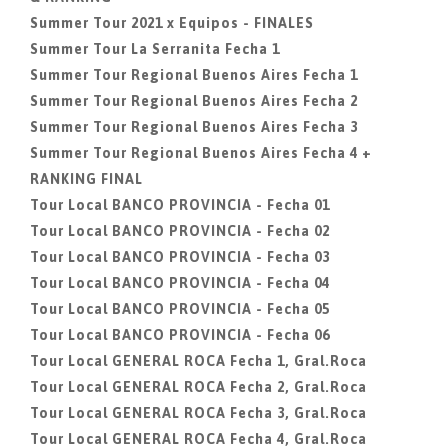
Summer Tour 2021 x Equipos - FINALES
Summer Tour La Serranita Fecha 1
Summer Tour Regional Buenos Aires Fecha 1
Summer Tour Regional Buenos Aires Fecha 2
Summer Tour Regional Buenos Aires Fecha 3
Summer Tour Regional Buenos Aires Fecha 4 +
RANKING FINAL
Tour Local BANCO PROVINCIA - Fecha 01
Tour Local BANCO PROVINCIA - Fecha 02
Tour Local BANCO PROVINCIA - Fecha 03
Tour Local BANCO PROVINCIA - Fecha 04
Tour Local BANCO PROVINCIA - Fecha 05
Tour Local BANCO PROVINCIA - Fecha 06
Tour Local GENERAL ROCA Fecha 1, Gral.Roca
Tour Local GENERAL ROCA Fecha 2, Gral.Roca
Tour Local GENERAL ROCA Fecha 3, Gral.Roca
Tour Local GENERAL ROCA Fecha 4, Gral.Roca