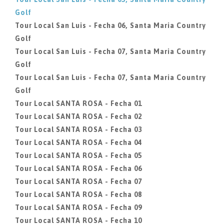
Golf
Tour Local San Luis - Fecha 06, Santa Maria Country
Golf
Tour Local San Luis - Fecha 07, Santa Maria Country
Golf
Tour Local San Luis - Fecha 07, Santa Maria Country
Golf
Tour Local SANTA ROSA - Fecha 01
Tour Local SANTA ROSA - Fecha 02
Tour Local SANTA ROSA - Fecha 03
Tour Local SANTA ROSA - Fecha 04
Tour Local SANTA ROSA - Fecha 05
Tour Local SANTA ROSA - Fecha 06
Tour Local SANTA ROSA - Fecha 07
Tour Local SANTA ROSA - Fecha 08
Tour Local SANTA ROSA - Fecha 09
Tour Local SANTA ROSA - Fecha 10