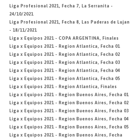
Liga Profesional 2021, Fecha 7, La Serranita -
24/10/2021
Liga Profesional 2021, Fecha 8, Las Paderas de Lujan
- 18/11/2021
Liga x Equipos 2021 - COPA ARGENTINA, Finales
Liga x Equipos 2021 - Region Atlantica, Fecha 01
Liga x Equipos 2021 - Region Atlantica, Fecha 02
Liga x Equipos 2021 - Region Atlantica, Fecha 03
Liga x Equipos 2021 - Region Atlantica, Fecha 04
Liga x Equipos 2021 - Region Atlantica, Fecha 05
Liga x Equipos 2021 - Region Atlantica, Finales
Liga x Equipos 2021 - Region Buenos Aires, Fecha 01
Liga x Equipos 2021 - Region Buenos Aires, Fecha 02
Liga x Equipos 2021 - Region Buenos Aires, Fecha 03
Liga x Equipos 2021 - Region Buenos Aires, Fecha 04
Liga x Equipos 2021 - Region Buenos Aires, Fecha 05
Liga x Equipos 2021 - Region Buenos Aires, Fecha