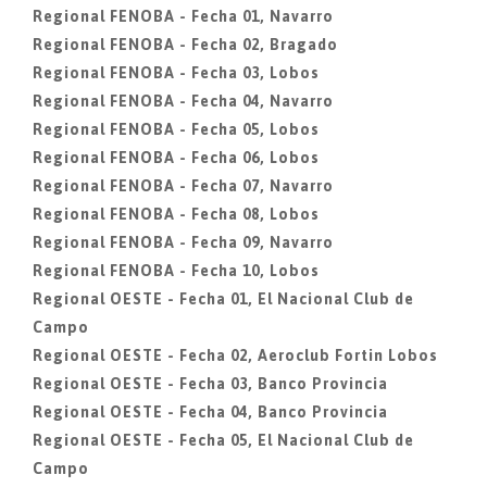
Regional FENOBA - Fecha 01, Navarro
Regional FENOBA - Fecha 02, Bragado
Regional FENOBA - Fecha 03, Lobos
Regional FENOBA - Fecha 04, Navarro
Regional FENOBA - Fecha 05, Lobos
Regional FENOBA - Fecha 06, Lobos
Regional FENOBA - Fecha 07, Navarro
Regional FENOBA - Fecha 08, Lobos
Regional FENOBA - Fecha 09, Navarro
Regional FENOBA - Fecha 10, Lobos
Regional OESTE - Fecha 01, El Nacional Club de
Campo
Regional OESTE - Fecha 02, Aeroclub Fortin Lobos
Regional OESTE - Fecha 03, Banco Provincia
Regional OESTE - Fecha 04, Banco Provincia
Regional OESTE - Fecha 05, El Nacional Club de
Campo