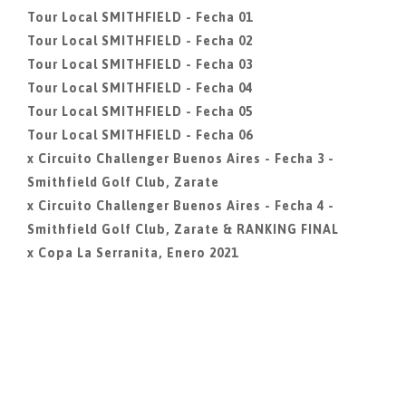
Tour Local SMITHFIELD - Fecha 01
Tour Local SMITHFIELD - Fecha 02
Tour Local SMITHFIELD - Fecha 03
Tour Local SMITHFIELD - Fecha 04
Tour Local SMITHFIELD - Fecha 05
Tour Local SMITHFIELD - Fecha 06
x Circuito Challenger Buenos Aires - Fecha 3 -
Smithfield Golf Club, Zarate
x Circuito Challenger Buenos Aires - Fecha 4 -
Smithfield Golf Club, Zarate & RANKING FINAL
x Copa La Serranita, Enero 2021