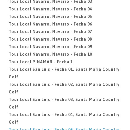
Tour Local Navarro, Navarro - Fecha 03
Tour Local Navarro, Navarro - Fecha 04
Tour Local Navarro, Navarro - Fecha 05
Tour Local Navarro, Navarro - Fecha 06
Tour Local Navarro, Navarro - Fecha 07
Tour Local Navarro, Navarro - Fecha 08
Tour Local Navarro, Navarro - Fecha 09
Tour Local Navarro, Navarro - Fecha 10
Tour Local PINAMAR - Fecha 1
Tour Local San Luis - Fecha 01, Santa Maria Country
Golf
Tour Local San Luis - Fecha 02, Santa Maria Country
Golf
Tour Local San Luis - Fecha 03, Santa Maria Country
Golf
Tour Local San Luis - Fecha 04, Santa Maria Country
Golf
Tour Local San Luis - Fecha 05, Santa Maria Country