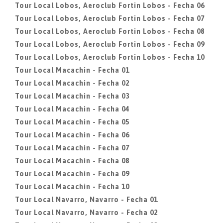
Tour Local Lobos, Aeroclub Fortin Lobos - Fecha 06
Tour Local Lobos, Aeroclub Fortin Lobos - Fecha 07
Tour Local Lobos, Aeroclub Fortin Lobos - Fecha 08
Tour Local Lobos, Aeroclub Fortin Lobos - Fecha 09
Tour Local Lobos, Aeroclub Fortin Lobos - Fecha 10
Tour Local Macachin - Fecha 01
Tour Local Macachin - Fecha 02
Tour Local Macachin - Fecha 03
Tour Local Macachin - Fecha 04
Tour Local Macachin - Fecha 05
Tour Local Macachin - Fecha 06
Tour Local Macachin - Fecha 07
Tour Local Macachin - Fecha 08
Tour Local Macachin - Fecha 09
Tour Local Macachin - Fecha 10
Tour Local Navarro, Navarro - Fecha 01
Tour Local Navarro, Navarro - Fecha 02