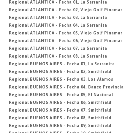
Regional ATLANTICA - Fecha 01, La Serranita
Regional ATLANTICA - Fecha 02, Viejo Golf Pinamar
Regional ATLANTICA - Fecha 03, La Serranita
Regional ATLANTICA - Fecha 04, La Serranita
Regional ATLANTICA - Fecha 05, Viejo Golf Pinamar
Regional ATLANTICA - Fecha 06, Viejo Golf Pinamar
Regional ATLANTICA - Fecha 07, La Serranita
Regional ATLANTICA - Fecha 08, La Serranita
Regional BUENOS AIRES - Fecha 01, La Serranita
Regional BUENOS AIRES - Fecha 02, Smithfield
Regional BUENOS AIRES - Fecha 03, Los Alamos
Regional BUENOS AIRES - Fecha 04, Banco Provincia
Regional BUENOS AIRES - Fecha 05, El Nacional
Regional BUENOS AIRES - Fecha 06, Smithfield
Regional BUENOS AIRES - Fecha 07, Smithfield
Regional BUENOS AIRES - Fecha 08, Smithfield
Regional BUENOS AIRES - Fecha 09, Smithfield