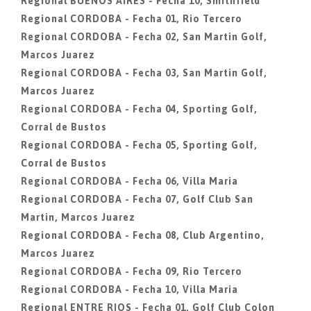
Regional BUENOS AIRES - Fecha 10, Smithfield
Regional CORDOBA - Fecha 01, Rio Tercero
Regional CORDOBA - Fecha 02, San Martin Golf,
Marcos Juarez
Regional CORDOBA - Fecha 03, San Martin Golf,
Marcos Juarez
Regional CORDOBA - Fecha 04, Sporting Golf,
Corral de Bustos
Regional CORDOBA - Fecha 05, Sporting Golf,
Corral de Bustos
Regional CORDOBA - Fecha 06, Villa Maria
Regional CORDOBA - Fecha 07, Golf Club San
Martin, Marcos Juarez
Regional CORDOBA - Fecha 08, Club Argentino,
Marcos Juarez
Regional CORDOBA - Fecha 09, Rio Tercero
Regional CORDOBA - Fecha 10, Villa Maria
Regional ENTRE RIOS - Fecha 01, Golf Club Colon