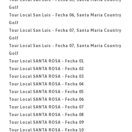
Golf
Tour Local San Luis - Fecha 06, Santa Maria Country
Golf
Tour Local San Luis - Fecha 07, Santa Maria Country
Golf
Tour Local San Luis - Fecha 07, Santa Maria Country
Golf
Tour Local SANTA ROSA - Fecha 01
Tour Local SANTA ROSA - Fecha 02
Tour Local SANTA ROSA - Fecha 03
Tour Local SANTA ROSA - Fecha 04
Tour Local SANTA ROSA - Fecha 05
Tour Local SANTA ROSA - Fecha 06
Tour Local SANTA ROSA - Fecha 07
Tour Local SANTA ROSA - Fecha 08
Tour Local SANTA ROSA - Fecha 09
Tour Local SANTA ROSA - Fecha 10