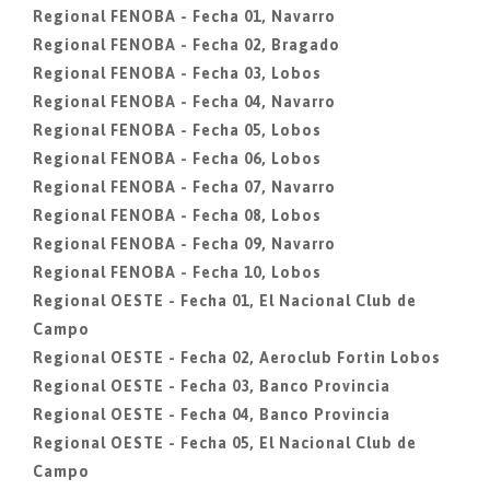
Regional FENOBA - Fecha 01, Navarro
Regional FENOBA - Fecha 02, Bragado
Regional FENOBA - Fecha 03, Lobos
Regional FENOBA - Fecha 04, Navarro
Regional FENOBA - Fecha 05, Lobos
Regional FENOBA - Fecha 06, Lobos
Regional FENOBA - Fecha 07, Navarro
Regional FENOBA - Fecha 08, Lobos
Regional FENOBA - Fecha 09, Navarro
Regional FENOBA - Fecha 10, Lobos
Regional OESTE - Fecha 01, El Nacional Club de
Campo
Regional OESTE - Fecha 02, Aeroclub Fortin Lobos
Regional OESTE - Fecha 03, Banco Provincia
Regional OESTE - Fecha 04, Banco Provincia
Regional OESTE - Fecha 05, El Nacional Club de
Campo