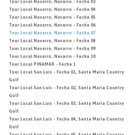
Tour Local Navarro, Navarro - Fecha 03
Tour Local Navarro, Navarro - Fecha 04
Tour Local Navarro, Navarro - Fecha 05
Tour Local Navarro, Navarro - Fecha 06
Tour Local Navarro, Navarro - Fecha 07
Tour Local Navarro, Navarro - Fecha 08
Tour Local Navarro, Navarro - Fecha 09
Tour Local Navarro, Navarro - Fecha 10
Tour Local PINAMAR - Fecha 1
Tour Local San Luis - Fecha 01, Santa Maria Country
Golf
Tour Local San Luis - Fecha 02, Santa Maria Country
Golf
Tour Local San Luis - Fecha 03, Santa Maria Country
Golf
Tour Local San Luis - Fecha 04, Santa Maria Country
Golf
Tour Local San Luis - Fecha 05, Santa Maria Country