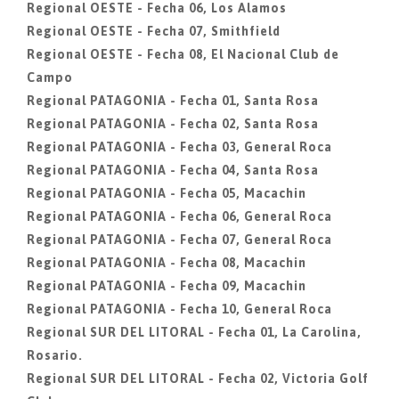
Regional OESTE - Fecha 06, Los Alamos
Regional OESTE - Fecha 07, Smithfield
Regional OESTE - Fecha 08, El Nacional Club de
Campo
Regional PATAGONIA - Fecha 01, Santa Rosa
Regional PATAGONIA - Fecha 02, Santa Rosa
Regional PATAGONIA - Fecha 03, General Roca
Regional PATAGONIA - Fecha 04, Santa Rosa
Regional PATAGONIA - Fecha 05, Macachin
Regional PATAGONIA - Fecha 06, General Roca
Regional PATAGONIA - Fecha 07, General Roca
Regional PATAGONIA - Fecha 08, Macachin
Regional PATAGONIA - Fecha 09, Macachin
Regional PATAGONIA - Fecha 10, General Roca
Regional SUR DEL LITORAL - Fecha 01, La Carolina,
Rosario.
Regional SUR DEL LITORAL - Fecha 02, Victoria Golf