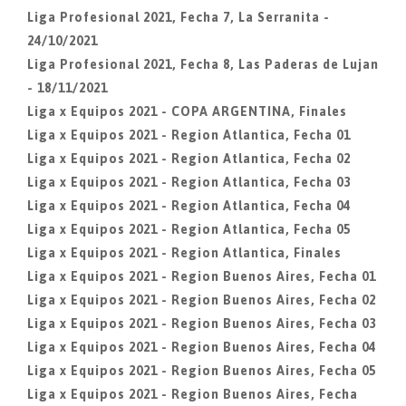
Liga Profesional 2021, Fecha 7, La Serranita -
24/10/2021
Liga Profesional 2021, Fecha 8, Las Paderas de Lujan
- 18/11/2021
Liga x Equipos 2021 - COPA ARGENTINA, Finales
Liga x Equipos 2021 - Region Atlantica, Fecha 01
Liga x Equipos 2021 - Region Atlantica, Fecha 02
Liga x Equipos 2021 - Region Atlantica, Fecha 03
Liga x Equipos 2021 - Region Atlantica, Fecha 04
Liga x Equipos 2021 - Region Atlantica, Fecha 05
Liga x Equipos 2021 - Region Atlantica, Finales
Liga x Equipos 2021 - Region Buenos Aires, Fecha 01
Liga x Equipos 2021 - Region Buenos Aires, Fecha 02
Liga x Equipos 2021 - Region Buenos Aires, Fecha 03
Liga x Equipos 2021 - Region Buenos Aires, Fecha 04
Liga x Equipos 2021 - Region Buenos Aires, Fecha 05
Liga x Equipos 2021 - Region Buenos Aires, Fecha