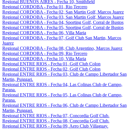
Regional BUENOS AIRES - Fecha 10, Smithfield
Regional CORDOBA - Fecha 01, Rio Tercero
Regional CORDOBA - Fecha 02, San Martin Golf, Marcos Juarez
Regional CORDOBA - Fecha 03, San Martin Golf, Marcos Juarez
Regional CORDOBA - Fecha 04, Sporting Golf, Corral de Bustos
Regional CORDOBA - Fecha 05, Sporting Golf, Corral de Bustos
Regional CORDOBA - Fecha 06, Villa Maria
Regional CORDOBA - Fecha 07, Golf Club San Martin, Marcos
Juarez
Regional CORDOBA - Fecha 08, Club Argentino, Marcos Juarez
Regional CORDOBA - Fecha 09, Rio Tercero
Regional CORDOBA - Fecha 10, Villa Maria
Regional ENTRE RIOS - Fecha 01, Golf Club Colon
Regional ENTRE RIOS - Fecha 02, Golf Club Colon
Regional ENTRE RIOS - Fecha 03, Club de Campo Libertador San
Martin, Puiggari.
Regional ENTRE RIOS - Fecha 04, Las Colinas Club de Campo,
Parana.
Regional ENTRE RIOS - Fecha 05, Las Colinas Club de Campo,
Parana.
Regional ENTRE RIOS - Fecha 06, Club de Campo Libertador San
Martin, Puiggari.
Regional ENTRE RIOS - Fecha 07, Concordia Golf Club.
Regional ENTRE RIOS - Fecha 08, Concordia Golf Club.
Regional ENTRE RIOS - Fecha 09, Aero Club Villaguay.