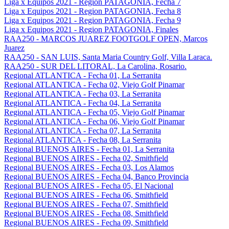
Liga x Equipos 2021 - Region PATAGONIA, Fecha 7
Liga x Equipos 2021 - Region PATAGONIA, Fecha 8
Liga x Equipos 2021 - Region PATAGONIA, Fecha 9
Liga x Equipos 2021 - Region PATAGONIA, Finales
RAA250 - MARCOS JUAREZ FOOTGOLF OPEN, Marcos
Juarez
RAA250 - SAN LUIS, Santa Maria Country Golf, Villa Laraca.
RAA250 - SUR DEL LITORAL, La Carolina, Rosario.
Regional ATLANTICA - Fecha 01, La Serranita
Regional ATLANTICA - Fecha 02, Viejo Golf Pinamar
Regional ATLANTICA - Fecha 03, La Serranita
Regional ATLANTICA - Fecha 04, La Serranita
Regional ATLANTICA - Fecha 05, Viejo Golf Pinamar
Regional ATLANTICA - Fecha 06, Viejo Golf Pinamar
Regional ATLANTICA - Fecha 07, La Serranita
Regional ATLANTICA - Fecha 08, La Serranita
Regional BUENOS AIRES - Fecha 01, La Serranita
Regional BUENOS AIRES - Fecha 02, Smithfield
Regional BUENOS AIRES - Fecha 03, Los Alamos
Regional BUENOS AIRES - Fecha 04, Banco Provincia
Regional BUENOS AIRES - Fecha 05, El Nacional
Regional BUENOS AIRES - Fecha 06, Smithfield
Regional BUENOS AIRES - Fecha 07, Smithfield
Regional BUENOS AIRES - Fecha 08, Smithfield
Regional BUENOS AIRES - Fecha 09, Smithfield