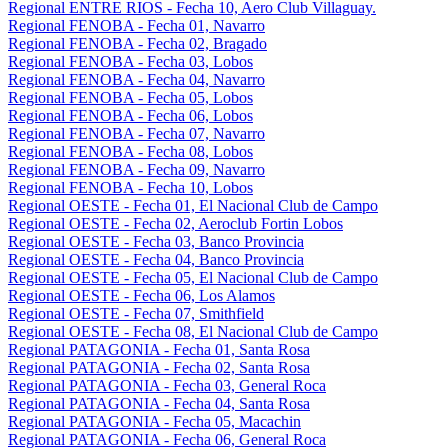
Regional ENTRE RIOS - Fecha 10, Aero Club Villaguay.
Regional FENOBA - Fecha 01, Navarro
Regional FENOBA - Fecha 02, Bragado
Regional FENOBA - Fecha 03, Lobos
Regional FENOBA - Fecha 04, Navarro
Regional FENOBA - Fecha 05, Lobos
Regional FENOBA - Fecha 06, Lobos
Regional FENOBA - Fecha 07, Navarro
Regional FENOBA - Fecha 08, Lobos
Regional FENOBA - Fecha 09, Navarro
Regional FENOBA - Fecha 10, Lobos
Regional OESTE - Fecha 01, El Nacional Club de Campo
Regional OESTE - Fecha 02, Aeroclub Fortin Lobos
Regional OESTE - Fecha 03, Banco Provincia
Regional OESTE - Fecha 04, Banco Provincia
Regional OESTE - Fecha 05, El Nacional Club de Campo
Regional OESTE - Fecha 06, Los Alamos
Regional OESTE - Fecha 07, Smithfield
Regional OESTE - Fecha 08, El Nacional Club de Campo
Regional PATAGONIA - Fecha 01, Santa Rosa
Regional PATAGONIA - Fecha 02, Santa Rosa
Regional PATAGONIA - Fecha 03, General Roca
Regional PATAGONIA - Fecha 04, Santa Rosa
Regional PATAGONIA - Fecha 05, Macachin
Regional PATAGONIA - Fecha 06, General Roca