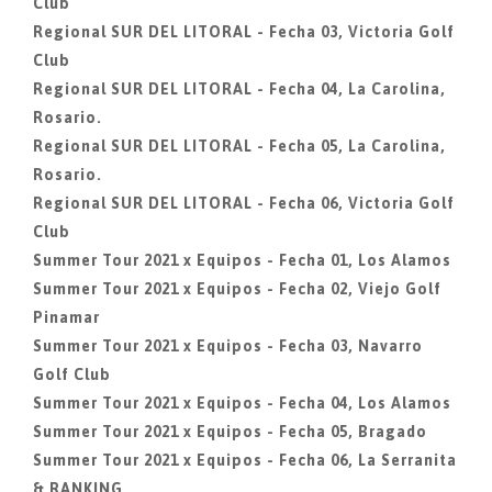
Club
Regional SUR DEL LITORAL - Fecha 03, Victoria Golf
Club
Regional SUR DEL LITORAL - Fecha 04, La Carolina,
Rosario.
Regional SUR DEL LITORAL - Fecha 05, La Carolina,
Rosario.
Regional SUR DEL LITORAL - Fecha 06, Victoria Golf
Club
Summer Tour 2021 x Equipos - Fecha 01, Los Alamos
Summer Tour 2021 x Equipos - Fecha 02, Viejo Golf
Pinamar
Summer Tour 2021 x Equipos - Fecha 03, Navarro
Golf Club
Summer Tour 2021 x Equipos - Fecha 04, Los Alamos
Summer Tour 2021 x Equipos - Fecha 05, Bragado
Summer Tour 2021 x Equipos - Fecha 06, La Serranita
& RANKING