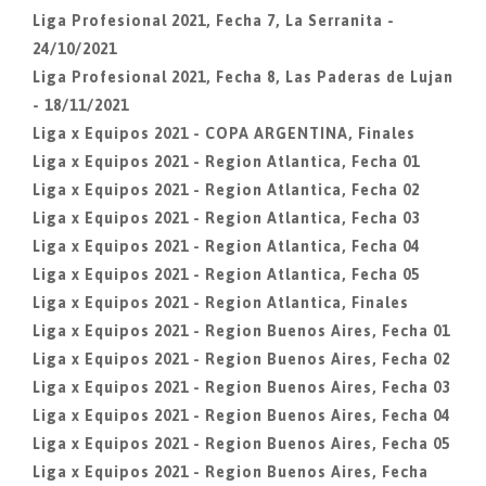
Liga Profesional 2021, Fecha 7, La Serranita -
24/10/2021
Liga Profesional 2021, Fecha 8, Las Paderas de Lujan
- 18/11/2021
Liga x Equipos 2021 - COPA ARGENTINA, Finales
Liga x Equipos 2021 - Region Atlantica, Fecha 01
Liga x Equipos 2021 - Region Atlantica, Fecha 02
Liga x Equipos 2021 - Region Atlantica, Fecha 03
Liga x Equipos 2021 - Region Atlantica, Fecha 04
Liga x Equipos 2021 - Region Atlantica, Fecha 05
Liga x Equipos 2021 - Region Atlantica, Finales
Liga x Equipos 2021 - Region Buenos Aires, Fecha 01
Liga x Equipos 2021 - Region Buenos Aires, Fecha 02
Liga x Equipos 2021 - Region Buenos Aires, Fecha 03
Liga x Equipos 2021 - Region Buenos Aires, Fecha 04
Liga x Equipos 2021 - Region Buenos Aires, Fecha 05
Liga x Equipos 2021 - Region Buenos Aires, Fecha