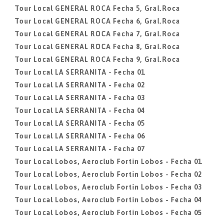
Tour Local GENERAL ROCA Fecha 5, Gral.Roca
Tour Local GENERAL ROCA Fecha 6, Gral.Roca
Tour Local GENERAL ROCA Fecha 7, Gral.Roca
Tour Local GENERAL ROCA Fecha 8, Gral.Roca
Tour Local GENERAL ROCA Fecha 9, Gral.Roca
Tour Local LA SERRANITA - Fecha 01
Tour Local LA SERRANITA - Fecha 02
Tour Local LA SERRANITA - Fecha 03
Tour Local LA SERRANITA - Fecha 04
Tour Local LA SERRANITA - Fecha 05
Tour Local LA SERRANITA - Fecha 06
Tour Local LA SERRANITA - Fecha 07
Tour Local Lobos, Aeroclub Fortin Lobos - Fecha 01
Tour Local Lobos, Aeroclub Fortin Lobos - Fecha 02
Tour Local Lobos, Aeroclub Fortin Lobos - Fecha 03
Tour Local Lobos, Aeroclub Fortin Lobos - Fecha 04
Tour Local Lobos, Aeroclub Fortin Lobos - Fecha 05