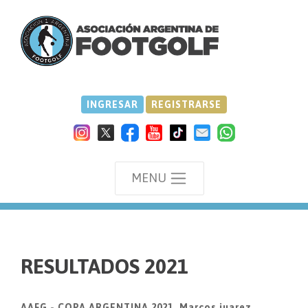
INGRESAR
REGISTRARSE
MENU
we
RESULTADOS 2021
AAFG - COPA ARGENTINA 2021, Marcos juarez