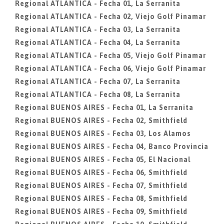
Regional ATLANTICA - Fecha 01, La Serranita
Regional ATLANTICA - Fecha 02, Viejo Golf Pinamar
Regional ATLANTICA - Fecha 03, La Serranita
Regional ATLANTICA - Fecha 04, La Serranita
Regional ATLANTICA - Fecha 05, Viejo Golf Pinamar
Regional ATLANTICA - Fecha 06, Viejo Golf Pinamar
Regional ATLANTICA - Fecha 07, La Serranita
Regional ATLANTICA - Fecha 08, La Serranita
Regional BUENOS AIRES - Fecha 01, La Serranita
Regional BUENOS AIRES - Fecha 02, Smithfield
Regional BUENOS AIRES - Fecha 03, Los Alamos
Regional BUENOS AIRES - Fecha 04, Banco Provincia
Regional BUENOS AIRES - Fecha 05, El Nacional
Regional BUENOS AIRES - Fecha 06, Smithfield
Regional BUENOS AIRES - Fecha 07, Smithfield
Regional BUENOS AIRES - Fecha 08, Smithfield
Regional BUENOS AIRES - Fecha 09, Smithfield