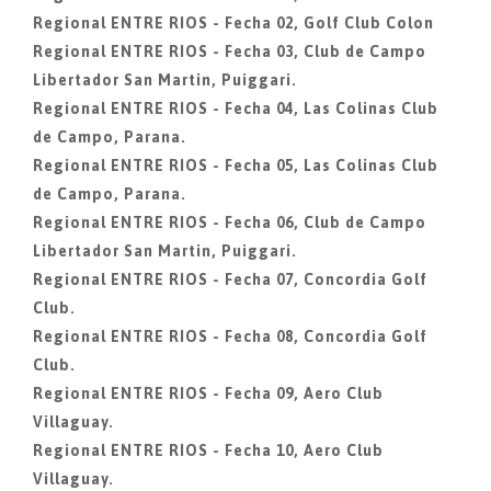
Regional ENTRE RIOS - Fecha 02, Golf Club Colon
Regional ENTRE RIOS - Fecha 03, Club de Campo
Libertador San Martin, Puiggari.
Regional ENTRE RIOS - Fecha 04, Las Colinas Club
de Campo, Parana.
Regional ENTRE RIOS - Fecha 05, Las Colinas Club
de Campo, Parana.
Regional ENTRE RIOS - Fecha 06, Club de Campo
Libertador San Martin, Puiggari.
Regional ENTRE RIOS - Fecha 07, Concordia Golf
Club.
Regional ENTRE RIOS - Fecha 08, Concordia Golf
Club.
Regional ENTRE RIOS - Fecha 09, Aero Club
Villaguay.
Regional ENTRE RIOS - Fecha 10, Aero Club
Villaguay.