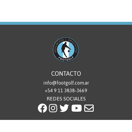
CONTACTO
info@footgolf.com.ar
+54 9 11 3838-3669
REDES SOCIALES