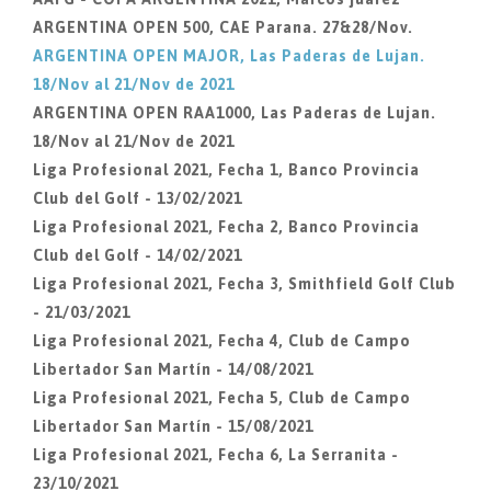
ARGENTINA OPEN 500, CAE Parana. 27&28/Nov.
ARGENTINA OPEN MAJOR, Las Paderas de Lujan.
18/Nov al 21/Nov de 2021
ARGENTINA OPEN RAA1000, Las Paderas de Lujan.
18/Nov al 21/Nov de 2021
Liga Profesional 2021, Fecha 1, Banco Provincia
Club del Golf - 13/02/2021
Liga Profesional 2021, Fecha 2, Banco Provincia
Club del Golf - 14/02/2021
Liga Profesional 2021, Fecha 3, Smithfield Golf Club
- 21/03/2021
Liga Profesional 2021, Fecha 4, Club de Campo
Libertador San Martín - 14/08/2021
Liga Profesional 2021, Fecha 5, Club de Campo
Libertador San Martín - 15/08/2021
Liga Profesional 2021, Fecha 6, La Serranita -
23/10/2021