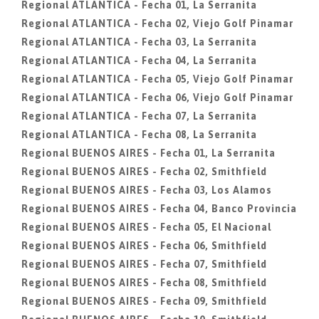
Regional ATLANTICA - Fecha 01, La Serranita
Regional ATLANTICA - Fecha 02, Viejo Golf Pinamar
Regional ATLANTICA - Fecha 03, La Serranita
Regional ATLANTICA - Fecha 04, La Serranita
Regional ATLANTICA - Fecha 05, Viejo Golf Pinamar
Regional ATLANTICA - Fecha 06, Viejo Golf Pinamar
Regional ATLANTICA - Fecha 07, La Serranita
Regional ATLANTICA - Fecha 08, La Serranita
Regional BUENOS AIRES - Fecha 01, La Serranita
Regional BUENOS AIRES - Fecha 02, Smithfield
Regional BUENOS AIRES - Fecha 03, Los Alamos
Regional BUENOS AIRES - Fecha 04, Banco Provincia
Regional BUENOS AIRES - Fecha 05, El Nacional
Regional BUENOS AIRES - Fecha 06, Smithfield
Regional BUENOS AIRES - Fecha 07, Smithfield
Regional BUENOS AIRES - Fecha 08, Smithfield
Regional BUENOS AIRES - Fecha 09, Smithfield