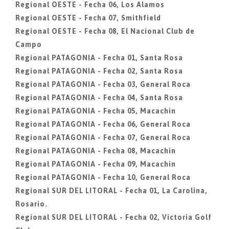
Regional OESTE - Fecha 06, Los Alamos
Regional OESTE - Fecha 07, Smithfield
Regional OESTE - Fecha 08, El Nacional Club de
Campo
Regional PATAGONIA - Fecha 01, Santa Rosa
Regional PATAGONIA - Fecha 02, Santa Rosa
Regional PATAGONIA - Fecha 03, General Roca
Regional PATAGONIA - Fecha 04, Santa Rosa
Regional PATAGONIA - Fecha 05, Macachin
Regional PATAGONIA - Fecha 06, General Roca
Regional PATAGONIA - Fecha 07, General Roca
Regional PATAGONIA - Fecha 08, Macachin
Regional PATAGONIA - Fecha 09, Macachin
Regional PATAGONIA - Fecha 10, General Roca
Regional SUR DEL LITORAL - Fecha 01, La Carolina,
Rosario.
Regional SUR DEL LITORAL - Fecha 02, Victoria Golf