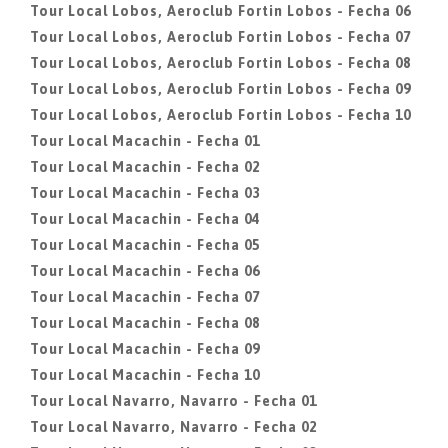
Tour Local Lobos, Aeroclub Fortin Lobos - Fecha 06
Tour Local Lobos, Aeroclub Fortin Lobos - Fecha 07
Tour Local Lobos, Aeroclub Fortin Lobos - Fecha 08
Tour Local Lobos, Aeroclub Fortin Lobos - Fecha 09
Tour Local Lobos, Aeroclub Fortin Lobos - Fecha 10
Tour Local Macachin - Fecha 01
Tour Local Macachin - Fecha 02
Tour Local Macachin - Fecha 03
Tour Local Macachin - Fecha 04
Tour Local Macachin - Fecha 05
Tour Local Macachin - Fecha 06
Tour Local Macachin - Fecha 07
Tour Local Macachin - Fecha 08
Tour Local Macachin - Fecha 09
Tour Local Macachin - Fecha 10
Tour Local Navarro, Navarro - Fecha 01
Tour Local Navarro, Navarro - Fecha 02