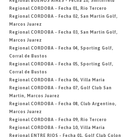
Regional BUENOS AIRES - Fecha 10, Smithfield
Regional CORDOBA - Fecha 01, Rio Tercero
Regional CORDOBA - Fecha 02, San Martin Golf,
Marcos Juarez
Regional CORDOBA - Fecha 03, San Martin Golf,
Marcos Juarez
Regional CORDOBA - Fecha 04, Sporting Golf,
Corral de Bustos
Regional CORDOBA - Fecha 05, Sporting Golf,
Corral de Bustos
Regional CORDOBA - Fecha 06, Villa Maria
Regional CORDOBA - Fecha 07, Golf Club San
Martin, Marcos Juarez
Regional CORDOBA - Fecha 08, Club Argentino,
Marcos Juarez
Regional CORDOBA - Fecha 09, Rio Tercero
Regional CORDOBA - Fecha 10, Villa Maria
Regional ENTRE RIOS - Fecha 01, Golf Club Colon