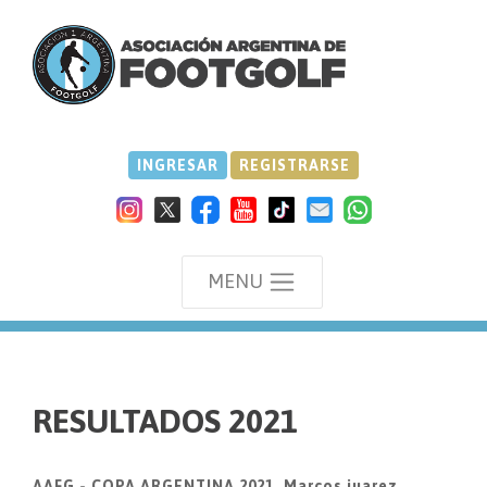
INGRESAR
REGISTRARSE
MENU
we
RESULTADOS 2021
AAFG - COPA ARGENTINA 2021, Marcos juarez