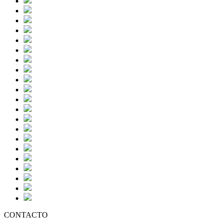
CONTACTO