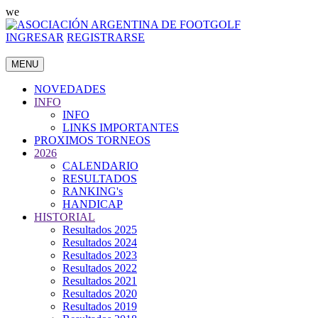
we
INGRESAR
REGISTRARSE
MENU
NOVEDADES
INFO
INFO
LINKS IMPORTANTES
PROXIMOS TORNEOS
2026
CALENDARIO
RESULTADOS
RANKING's
HANDICAP
HISTORIAL
Resultados 2025
Resultados 2024
Resultados 2023
Resultados 2022
Resultados 2021
Resultados 2020
Resultados 2019