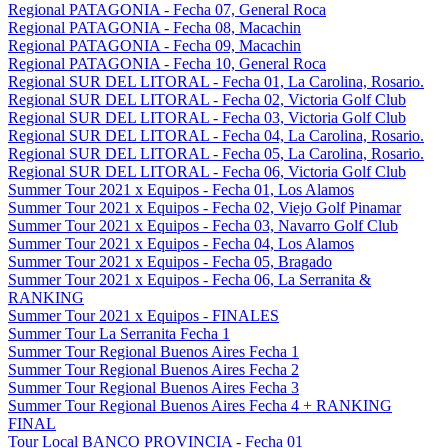
Regional PATAGONIA - Fecha 07, General Roca
Regional PATAGONIA - Fecha 08, Macachin
Regional PATAGONIA - Fecha 09, Macachin
Regional PATAGONIA - Fecha 10, General Roca
Regional SUR DEL LITORAL - Fecha 01, La Carolina, Rosario.
Regional SUR DEL LITORAL - Fecha 02, Victoria Golf Club
Regional SUR DEL LITORAL - Fecha 03, Victoria Golf Club
Regional SUR DEL LITORAL - Fecha 04, La Carolina, Rosario.
Regional SUR DEL LITORAL - Fecha 05, La Carolina, Rosario.
Regional SUR DEL LITORAL - Fecha 06, Victoria Golf Club
Summer Tour 2021 x Equipos - Fecha 01, Los Alamos
Summer Tour 2021 x Equipos - Fecha 02, Viejo Golf Pinamar
Summer Tour 2021 x Equipos - Fecha 03, Navarro Golf Club
Summer Tour 2021 x Equipos - Fecha 04, Los Alamos
Summer Tour 2021 x Equipos - Fecha 05, Bragado
Summer Tour 2021 x Equipos - Fecha 06, La Serranita &
RANKING
Summer Tour 2021 x Equipos - FINALES
Summer Tour La Serranita Fecha 1
Summer Tour Regional Buenos Aires Fecha 1
Summer Tour Regional Buenos Aires Fecha 2
Summer Tour Regional Buenos Aires Fecha 3
Summer Tour Regional Buenos Aires Fecha 4 + RANKING
FINAL
Tour Local BANCO PROVINCIA - Fecha 01