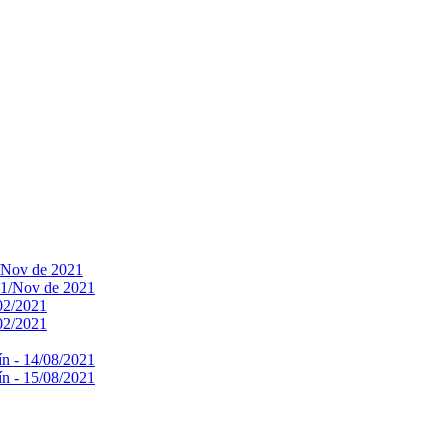
Nov de 2021
1/Nov de 2021
/02/2021
/02/2021
ín - 14/08/2021
ín - 15/08/2021