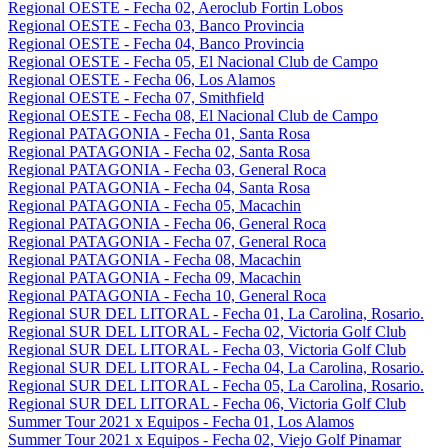
Regional OESTE - Fecha 02, Aeroclub Fortin Lobos
Regional OESTE - Fecha 03, Banco Provincia
Regional OESTE - Fecha 04, Banco Provincia
Regional OESTE - Fecha 05, El Nacional Club de Campo
Regional OESTE - Fecha 06, Los Alamos
Regional OESTE - Fecha 07, Smithfield
Regional OESTE - Fecha 08, El Nacional Club de Campo
Regional PATAGONIA - Fecha 01, Santa Rosa
Regional PATAGONIA - Fecha 02, Santa Rosa
Regional PATAGONIA - Fecha 03, General Roca
Regional PATAGONIA - Fecha 04, Santa Rosa
Regional PATAGONIA - Fecha 05, Macachin
Regional PATAGONIA - Fecha 06, General Roca
Regional PATAGONIA - Fecha 07, General Roca
Regional PATAGONIA - Fecha 08, Macachin
Regional PATAGONIA - Fecha 09, Macachin
Regional PATAGONIA - Fecha 10, General Roca
Regional SUR DEL LITORAL - Fecha 01, La Carolina, Rosario.
Regional SUR DEL LITORAL - Fecha 02, Victoria Golf Club
Regional SUR DEL LITORAL - Fecha 03, Victoria Golf Club
Regional SUR DEL LITORAL - Fecha 04, La Carolina, Rosario.
Regional SUR DEL LITORAL - Fecha 05, La Carolina, Rosario.
Regional SUR DEL LITORAL - Fecha 06, Victoria Golf Club
Summer Tour 2021 x Equipos - Fecha 01, Los Alamos
Summer Tour 2021 x Equipos - Fecha 02, Viejo Golf Pinamar