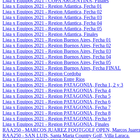
Liga x Equipos 2021 - COPA ARGENTINA, Finales
Liga x Equipos 2021 - Region Atlantica, Fecha 01
Liga x Equipos 2021 - Region Atlantica, Fecha 02
Liga x Equipos 2021 - Region Atlantica, Fecha 03
Liga x Equipos 2021 - Region Atlantica, Fecha 04
Liga x Equipos 2021 - Region Atlantica, Fecha 05
Liga x Equipos 2021 - Region Atlantica, Finales
Liga x Equipos 2021 - Region Buenos Aires, Fecha 01
Liga x Equipos 2021 - Region Buenos Aires, Fecha 02
Liga x Equipos 2021 - Region Buenos Aires, Fecha 03
Liga x Equipos 2021 - Region Buenos Aires, Fecha 04
Liga x Equipos 2021 - Region Buenos Aires, Fecha 05
Liga x Equipos 2021 - Region Buenos Aires, Fecha FINAL
Liga x Equipos 2021 - Region Cordoba
Liga x Equipos 2021 - Region Entre Rios
Liga x Equipos 2021 - Region PATAGONIA, Fecha 1, 2 y 3
Liga x Equipos 2021 - Region PATAGONIA, Fecha 4
Liga x Equipos 2021 - Region PATAGONIA, Fecha 5
Liga x Equipos 2021 - Region PATAGONIA, Fecha 6
Liga x Equipos 2021 - Region PATAGONIA, Fecha 7
Liga x Equipos 2021 - Region PATAGONIA, Fecha 8
Liga x Equipos 2021 - Region PATAGONIA, Fecha 9
Liga x Equipos 2021 - Region PATAGONIA, Finales
RAA250 - MARCOS JUAREZ FOOTGOLF OPEN, Marcos Juare
RAA250 - SAN LUIS, Santa Maria Country Golf, Villa Laraca.