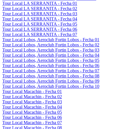
Tour Local LA SERRANITA - Fecha 01
Tour Local LA SERRANITA - Fecha 02
Tour Local LA SERRANITA - Fecha 03
Tour Local LA SERRANITA - Fecha 04
Tour Local LA SERRANITA - Fecha 05
Tour Local LA SERRANITA - Fecha 06
Tour Local LA SERRANITA - Fecha 07
Tour Local Lobos, Aeroclub Fortin Lobos - Fecha 01
Tour Local Lobos, Aeroclub Fortin Lobos - Fecha 02
Tour Local Lobos, Aeroclub Fortin Lobos - Fecha 03
Tour Local Lobos, Aeroclub Fortin Lobos - Fecha 04
Tour Local Lobos, Aeroclub Fortin Lobos - Fecha 05
Tour Local Lobos, Aeroclub Fortin Lobos - Fecha 06
Tour Local Lobos, Aeroclub Fortin Lobos - Fecha 07
Tour Local Lobos, Aeroclub Fortin Lobos - Fecha 08
Tour Local Lobos, Aeroclub Fortin Lobos - Fecha 09
Tour Local Lobos, Aeroclub Fortin Lobos - Fecha 10
Tour Local Macachin - Fecha 01
Tour Local Macachin - Fecha 02
Tour Local Macachin - Fecha 03
Tour Local Macachin - Fecha 04
Tour Local Macachin - Fecha 05
Tour Local Macachin - Fecha 06
Tour Local Macachin - Fecha 07
Tour Local Macachin - Fecha 08