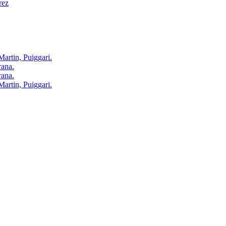
rez
rtin, Puiggari.
ana.
ana.
rtin, Puiggari.