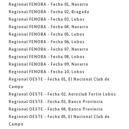
Regional FENOBA - Fecha 01, Navarro
Regional FENOBA - Fecha 02, Bragado
Regional FENOBA - Fecha 03, Lobos
Regional FENOBA - Fecha 04, Navarro
Regional FENOBA - Fecha 05, Lobos
Regional FENOBA - Fecha 06, Lobos
Regional FENOBA - Fecha 07, Navarro
Regional FENOBA - Fecha 08, Lobos
Regional FENOBA - Fecha 09, Navarro
Regional FENOBA - Fecha 10, Lobos
Regional OESTE - Fecha 01, El Nacional Club de
Campo
Regional OESTE - Fecha 02, Aeroclub Fortin Lobos
Regional OESTE - Fecha 03, Banco Provincia
Regional OESTE - Fecha 04, Banco Provincia
Regional OESTE - Fecha 05, El Nacional Club de
Campo