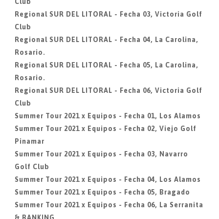
Club
Regional SUR DEL LITORAL - Fecha 03, Victoria Golf
Club
Regional SUR DEL LITORAL - Fecha 04, La Carolina,
Rosario.
Regional SUR DEL LITORAL - Fecha 05, La Carolina,
Rosario.
Regional SUR DEL LITORAL - Fecha 06, Victoria Golf
Club
Summer Tour 2021 x Equipos - Fecha 01, Los Alamos
Summer Tour 2021 x Equipos - Fecha 02, Viejo Golf
Pinamar
Summer Tour 2021 x Equipos - Fecha 03, Navarro
Golf Club
Summer Tour 2021 x Equipos - Fecha 04, Los Alamos
Summer Tour 2021 x Equipos - Fecha 05, Bragado
Summer Tour 2021 x Equipos - Fecha 06, La Serranita
& RANKING