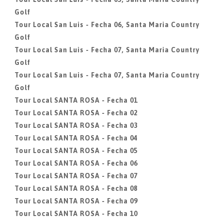
Golf
Tour Local San Luis - Fecha 06, Santa Maria Country
Golf
Tour Local San Luis - Fecha 07, Santa Maria Country
Golf
Tour Local San Luis - Fecha 07, Santa Maria Country
Golf
Tour Local SANTA ROSA - Fecha 01
Tour Local SANTA ROSA - Fecha 02
Tour Local SANTA ROSA - Fecha 03
Tour Local SANTA ROSA - Fecha 04
Tour Local SANTA ROSA - Fecha 05
Tour Local SANTA ROSA - Fecha 06
Tour Local SANTA ROSA - Fecha 07
Tour Local SANTA ROSA - Fecha 08
Tour Local SANTA ROSA - Fecha 09
Tour Local SANTA ROSA - Fecha 10