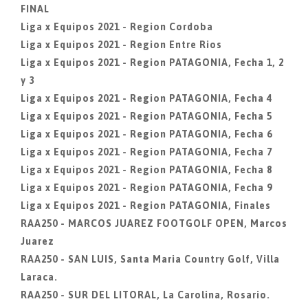
FINAL
Liga x Equipos 2021 - Region Cordoba
Liga x Equipos 2021 - Region Entre Rios
Liga x Equipos 2021 - Region PATAGONIA, Fecha 1, 2
y 3
Liga x Equipos 2021 - Region PATAGONIA, Fecha 4
Liga x Equipos 2021 - Region PATAGONIA, Fecha 5
Liga x Equipos 2021 - Region PATAGONIA, Fecha 6
Liga x Equipos 2021 - Region PATAGONIA, Fecha 7
Liga x Equipos 2021 - Region PATAGONIA, Fecha 8
Liga x Equipos 2021 - Region PATAGONIA, Fecha 9
Liga x Equipos 2021 - Region PATAGONIA, Finales
RAA250 - MARCOS JUAREZ FOOTGOLF OPEN, Marcos
Juarez
RAA250 - SAN LUIS, Santa Maria Country Golf, Villa
Laraca.
RAA250 - SUR DEL LITORAL, La Carolina, Rosario.