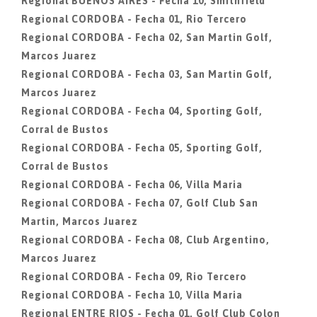
Regional BUENOS AIRES - Fecha 10, Smithfield
Regional CORDOBA - Fecha 01, Rio Tercero
Regional CORDOBA - Fecha 02, San Martin Golf,
Marcos Juarez
Regional CORDOBA - Fecha 03, San Martin Golf,
Marcos Juarez
Regional CORDOBA - Fecha 04, Sporting Golf,
Corral de Bustos
Regional CORDOBA - Fecha 05, Sporting Golf,
Corral de Bustos
Regional CORDOBA - Fecha 06, Villa Maria
Regional CORDOBA - Fecha 07, Golf Club San
Martin, Marcos Juarez
Regional CORDOBA - Fecha 08, Club Argentino,
Marcos Juarez
Regional CORDOBA - Fecha 09, Rio Tercero
Regional CORDOBA - Fecha 10, Villa Maria
Regional ENTRE RIOS - Fecha 01, Golf Club Colon