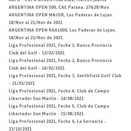
ARGENTINA OPEN 500, CAE Parana. 27&28/Nov.
ARGENTINA OPEN MAJOR, Las Paderas de Lujan.
18/Nov al 21/Nov de 2021
ARGENTINA OPEN RAA1000, Las Paderas de Lujan.
18/Nov al 21/Nov de 2021
Liga Profesional 2021, Fecha 1, Banco Provincia
Club del Golf - 13/02/2021
Liga Profesional 2021, Fecha 2, Banco Provincia
Club del Golf - 14/02/2021
Liga Profesional 2021, Fecha 3, Smithfield Golf Club
- 21/03/2021
Liga Profesional 2021, Fecha 4, Club de Campo
Libertador San Martín - 14/08/2021
Liga Profesional 2021, Fecha 5, Club de Campo
Libertador San Martín - 15/08/2021
Liga Profesional 2021, Fecha 6, La Serranita -
23/10/2021