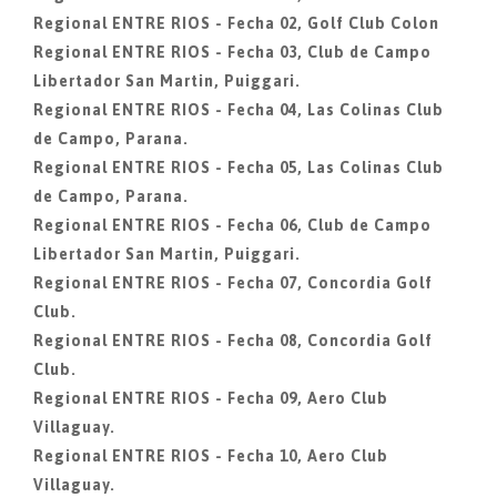
Regional ENTRE RIOS - Fecha 02, Golf Club Colon
Regional ENTRE RIOS - Fecha 03, Club de Campo
Libertador San Martin, Puiggari.
Regional ENTRE RIOS - Fecha 04, Las Colinas Club
de Campo, Parana.
Regional ENTRE RIOS - Fecha 05, Las Colinas Club
de Campo, Parana.
Regional ENTRE RIOS - Fecha 06, Club de Campo
Libertador San Martin, Puiggari.
Regional ENTRE RIOS - Fecha 07, Concordia Golf
Club.
Regional ENTRE RIOS - Fecha 08, Concordia Golf
Club.
Regional ENTRE RIOS - Fecha 09, Aero Club
Villaguay.
Regional ENTRE RIOS - Fecha 10, Aero Club
Villaguay.