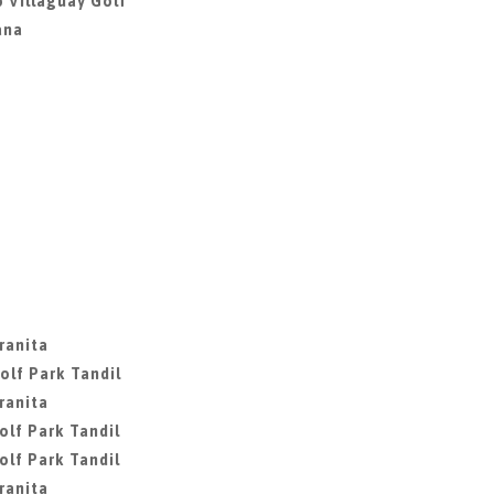
 Villaguay Golf
ana
ranita
olf Park Tandil
ranita
olf Park Tandil
olf Park Tandil
ranita