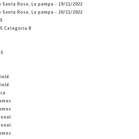
ub Santa Rosa, La pampa - 19/11/2022
ub Santa Rosa, La pampa - 20/11/2022
ES
S Categoria B
AS
ield
ield
ica
lamos
lamos
ional
ional
lamos