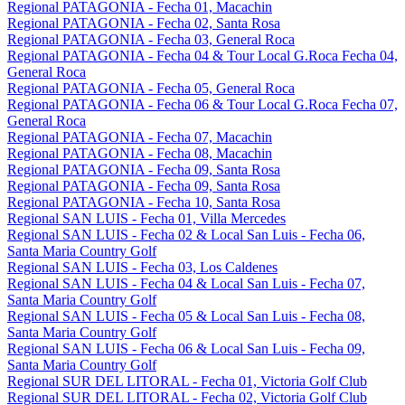
Regional PATAGONIA - Fecha 01, Macachin
Regional PATAGONIA - Fecha 02, Santa Rosa
Regional PATAGONIA - Fecha 03, General Roca
Regional PATAGONIA - Fecha 04 & Tour Local G.Roca Fecha 04,
General Roca
Regional PATAGONIA - Fecha 05, General Roca
Regional PATAGONIA - Fecha 06 & Tour Local G.Roca Fecha 07,
General Roca
Regional PATAGONIA - Fecha 07, Macachin
Regional PATAGONIA - Fecha 08, Macachin
Regional PATAGONIA - Fecha 09, Santa Rosa
Regional PATAGONIA - Fecha 09, Santa Rosa
Regional PATAGONIA - Fecha 10, Santa Rosa
Regional SAN LUIS - Fecha 01, Villa Mercedes
Regional SAN LUIS - Fecha 02 & Local San Luis - Fecha 06,
Santa Maria Country Golf
Regional SAN LUIS - Fecha 03, Los Caldenes
Regional SAN LUIS - Fecha 04 & Local San Luis - Fecha 07,
Santa Maria Country Golf
Regional SAN LUIS - Fecha 05 & Local San Luis - Fecha 08,
Santa Maria Country Golf
Regional SAN LUIS - Fecha 06 & Local San Luis - Fecha 09,
Santa Maria Country Golf
Regional SUR DEL LITORAL - Fecha 01, Victoria Golf Club
Regional SUR DEL LITORAL - Fecha 02, Victoria Golf Club