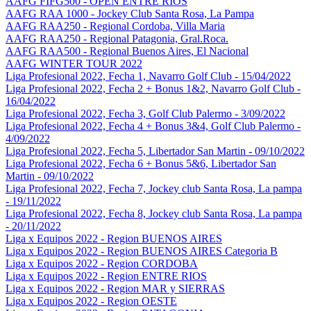
AAFG FIFG500 - OPEN ENTRE RIOS
AAFG RAA 1000 - Jockey Club Santa Rosa, La Pampa
AAFG RAA250 - Regional Cordoba, Villa Maria
AAFG RAA250 - Regional Patagonia, Gral.Roca.
AAFG RAA500 - Regional Buenos Aires, El Nacional
AAFG WINTER TOUR 2022
Liga Profesional 2022, Fecha 1, Navarro Golf Club - 15/04/2022
Liga Profesional 2022, Fecha 2 + Bonus 1&2, Navarro Golf Club -
16/04/2022
Liga Profesional 2022, Fecha 3, Golf Club Palermo - 3/09/2022
Liga Profesional 2022, Fecha 4 + Bonus 3&4, Golf Club Palermo -
4/09/2022
Liga Profesional 2022, Fecha 5, Libertador San Martin - 09/10/2022
Liga Profesional 2022, Fecha 6 + Bonus 5&6, Libertador San
Martin - 09/10/2022
Liga Profesional 2022, Fecha 7, Jockey club Santa Rosa, La pampa
- 19/11/2022
Liga Profesional 2022, Fecha 8, Jockey club Santa Rosa, La pampa
- 20/11/2022
Liga x Equipos 2022 - Region BUENOS AIRES
Liga x Equipos 2022 - Region BUENOS AIRES Categoria B
Liga x Equipos 2022 - Region CORDOBA
Liga x Equipos 2022 - Region ENTRE RIOS
Liga x Equipos 2022 - Region MAR y SIERRAS
Liga x Equipos 2022 - Region OESTE