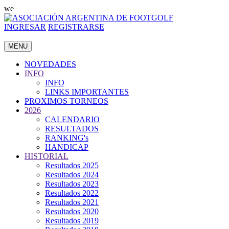
we
INGRESAR
REGISTRARSE
MENU
NOVEDADES
INFO
INFO
LINKS IMPORTANTES
PROXIMOS TORNEOS
2026
CALENDARIO
RESULTADOS
RANKING's
HANDICAP
HISTORIAL
Resultados 2025
Resultados 2024
Resultados 2023
Resultados 2022
Resultados 2021
Resultados 2020
Resultados 2019