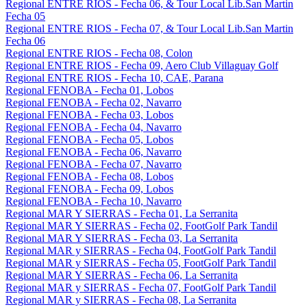
Regional ENTRE RIOS - Fecha 06, & Tour Local Lib.San Martin
Fecha 05
Regional ENTRE RIOS - Fecha 07, & Tour Local Lib.San Martin
Fecha 06
Regional ENTRE RIOS - Fecha 08, Colon
Regional ENTRE RIOS - Fecha 09, Aero Club Villaguay Golf
Regional ENTRE RIOS - Fecha 10, CAE, Parana
Regional FENOBA - Fecha 01, Lobos
Regional FENOBA - Fecha 02, Navarro
Regional FENOBA - Fecha 03, Lobos
Regional FENOBA - Fecha 04, Navarro
Regional FENOBA - Fecha 05, Lobos
Regional FENOBA - Fecha 06, Navarro
Regional FENOBA - Fecha 07, Navarro
Regional FENOBA - Fecha 08, Lobos
Regional FENOBA - Fecha 09, Lobos
Regional FENOBA - Fecha 10, Navarro
Regional MAR Y SIERRAS - Fecha 01, La Serranita
Regional MAR Y SIERRAS - Fecha 02, FootGolf Park Tandil
Regional MAR Y SIERRAS - Fecha 03, La Serranita
Regional MAR y SIERRAS - Fecha 04, FootGolf Park Tandil
Regional MAR y SIERRAS - Fecha 05, FootGolf Park Tandil
Regional MAR Y SIERRAS - Fecha 06, La Serranita
Regional MAR y SIERRAS - Fecha 07, FootGolf Park Tandil
Regional MAR y SIERRAS - Fecha 08, La Serranita