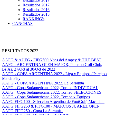
Resultados 2018
Resultados 2017
Resultados 2016
Resultados 2015
RANKING's
CANCHAS
RESULTADOS 2022
AAFG & AUFG - FIFG500 Altos del Arapey & THE BEST
AAFG - ARGENTINA OPEN MAJOR, Palermo Golf Club,
Bs.As. 27/Oct al 30/Oct de 2022
AAFG - COPA ARGENTINA 2022 - Liga x Equipos / Parejas /
Match Play
AAFG - COPA ARGENTINA 2022, La Serranita
AAFG - Copa Sudamericana 2022, Torneo INDIVIDUAL
AAFG - Copa Sudamericana 2022, Torneo SELECCIONES
AAFG - Copa Sudamericana 2022, Torneo x Equipos
AAFG FIFG100 - Seleccion Argentina de FootGolf, Macachin
AAFG FIFG250 & FIFG100 - MARCOS JUAREZ OPEN
AAFG FIFG250 - Copa La Serranita