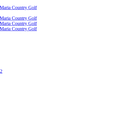
 Maria Country Golf
 Maria Country Golf
 Maria Country Golf
 Maria Country Golf
22