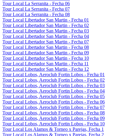
Tour Local La Serranita - Fecha 06
Tour Local La Serranita - Fecha 07
Tour Local La Serranita - Fecha 08
Tour Local Libertador San Martin - Fecha 01
Tour Local Libertador San Martin - Fecha 02
Tour Local Libertador San Martin - Fecha 03
Tour Local Libertador San Martin - Fecha 04
Tour Local Libertador San Martin - Fecha 07
Tour Local Libertador San Martin - Fecha 08
Tour Local Libertador San Martin - Fecha 09
Tour Local Libertador San Martin - Fecha 10
Tour Local Libertador San Martin - Fecha 11
Tour Local Libertador San Martin - Fecha 12
Tour Local Lobos, Aeroclub Fortin Lobos - Fecha 01
Tour Local Lobos, Aeroclub Fortin Lobos - Fecha 02
Tour Local Lobos, Aeroclub Fortin Lobos - Fecha 03
Tour Local Lobos, Aeroclub Fortin Lobos - Fecha 04
Tour Local Lobos, Aeroclub Fortin Lobos - Fecha 05
Tour Local Lobos, Aeroclub Fortin Lobos - Fecha 06
Tour Local Lobos, Aeroclub Fortin Lobos - Fecha 07
Tour Local Lobos, Aeroclub Fortin Lobos - Fecha 08
Tour Local Lobos, Aeroclub Fortin Lobos - Fecha 09
Tour Local Lobos, Aeroclub Fortin Lobos - Fecha 10
Tour Local Los Alamos & Torneo x Parejas, Fecha 1
Tour Local Los Alamos & Torneo x Parejas, Fecha 2