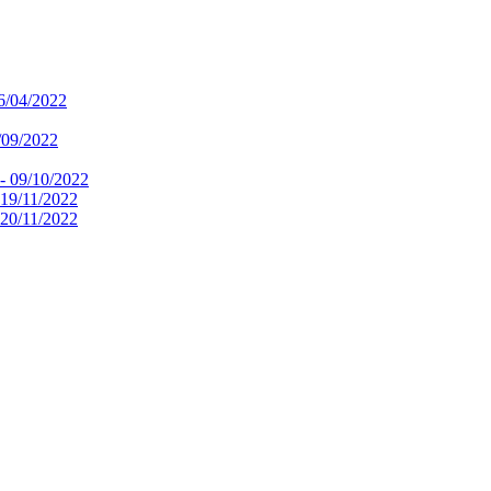
16/04/2022
/09/2022
 - 09/10/2022
 19/11/2022
 20/11/2022