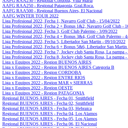
AAFG RAA250 - Regional Cordoba, Villa Maria
AAFG RAA250 - Regional Patagonia, Gral.Roca.
AAFG RAA500 - Regional Buenos Aires, El Nacional
AAFG WINTER TOUR 2022
Liga Profesional 2022, Fecha 1, Navarro Golf Club - 15/04/2022
Liga Profesional 2022, Fecha 2 + Bonus 1&2, Navarro Golf Club - 
Liga Profesional 2022, Fecha 3, Golf Club Palermo - 3/09/2022
Liga Profesional 2022, Fecha 4 + Bonus 3&4, Golf Club Palermo - 4
Liga Profesional 2022, Fecha 5, Libertador San Martin - 09/10/2022
Liga Profesional 2022, Fecha 6 + Bonus 5&6, Libertador San Martin
Liga Profesional 2022, Fecha 7, Jockey club Santa Rosa, La pampa -
Liga Profesional 2022, Fecha 8, Jockey club Santa Rosa, La pampa -
Liga x Equipos 2022 - Region BUENOS AIRES
Liga x Equipos 2022 - Region BUENOS AIRES Categoria B
Liga x Equipos 2022 - Region CORDOBA
Liga x Equipos 2022 - Region ENTRE RIOS
Liga x Equipos 2022 - Region MAR y SIERRAS
Liga x Equipos 2022 - Region OESTE
Liga x Equipos 2022 - Region PATAGONIA
Regional BUENOS AIRES - Fecha 01, Smithfield
Regional BUENOS AIRES - Fecha 02, Smithfield
Regional BUENOS AIRES - Fecha 03, Hebraica
Regional BUENOS AIRES - Fecha 04, Los Alamos
Regional BUENOS AIRES - Fecha 05, Los Alamos
Regional BUENOS AIRES - Fecha 06, El Nacional