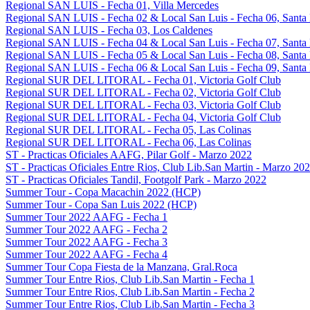
Regional SAN LUIS - Fecha 01, Villa Mercedes
Regional SAN LUIS - Fecha 02 & Local San Luis - Fecha 06, Santa
Regional SAN LUIS - Fecha 03, Los Caldenes
Regional SAN LUIS - Fecha 04 & Local San Luis - Fecha 07, Santa
Regional SAN LUIS - Fecha 05 & Local San Luis - Fecha 08, Santa
Regional SAN LUIS - Fecha 06 & Local San Luis - Fecha 09, Santa
Regional SUR DEL LITORAL - Fecha 01, Victoria Golf Club
Regional SUR DEL LITORAL - Fecha 02, Victoria Golf Club
Regional SUR DEL LITORAL - Fecha 03, Victoria Golf Club
Regional SUR DEL LITORAL - Fecha 04, Victoria Golf Club
Regional SUR DEL LITORAL - Fecha 05, Las Colinas
Regional SUR DEL LITORAL - Fecha 06, Las Colinas
ST - Practicas Oficiales AAFG, Pilar Golf - Marzo 2022
ST - Practicas Oficiales Entre Rios, Club Lib.San Martin - Marzo 20
ST - Practicas Oficiales Tandil, Footgolf Park - Marzo 2022
Summer Tour - Copa Macachin 2022 (HCP)
Summer Tour - Copa San Luis 2022 (HCP)
Summer Tour 2022 AAFG - Fecha 1
Summer Tour 2022 AAFG - Fecha 2
Summer Tour 2022 AAFG - Fecha 3
Summer Tour 2022 AAFG - Fecha 4
Summer Tour Copa Fiesta de la Manzana, Gral.Roca
Summer Tour Entre Rios, Club Lib.San Martin - Fecha 1
Summer Tour Entre Rios, Club Lib.San Martin - Fecha 2
Summer Tour Entre Rios, Club Lib.San Martin - Fecha 3