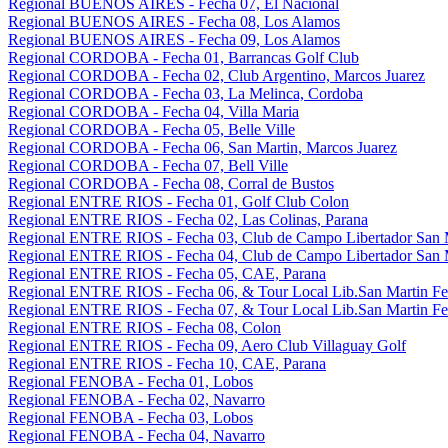
Regional BUENOS AIRES - Fecha 07, El Nacional
Regional BUENOS AIRES - Fecha 08, Los Alamos
Regional BUENOS AIRES - Fecha 09, Los Alamos
Regional CORDOBA - Fecha 01, Barrancas Golf Club
Regional CORDOBA - Fecha 02, Club Argentino, Marcos Juarez
Regional CORDOBA - Fecha 03, La Melinca, Cordoba
Regional CORDOBA - Fecha 04, Villa Maria
Regional CORDOBA - Fecha 05, Belle Ville
Regional CORDOBA - Fecha 06, San Martin, Marcos Juarez
Regional CORDOBA - Fecha 07, Bell Ville
Regional CORDOBA - Fecha 08, Corral de Bustos
Regional ENTRE RIOS - Fecha 01, Golf Club Colon
Regional ENTRE RIOS - Fecha 02, Las Colinas, Parana
Regional ENTRE RIOS - Fecha 03, Club de Campo Libertador San 
Regional ENTRE RIOS - Fecha 04, Club de Campo Libertador San 
Regional ENTRE RIOS - Fecha 05, CAE, Parana
Regional ENTRE RIOS - Fecha 06, & Tour Local Lib.San Martin Fe
Regional ENTRE RIOS - Fecha 07, & Tour Local Lib.San Martin Fe
Regional ENTRE RIOS - Fecha 08, Colon
Regional ENTRE RIOS - Fecha 09, Aero Club Villaguay Golf
Regional ENTRE RIOS - Fecha 10, CAE, Parana
Regional FENOBA - Fecha 01, Lobos
Regional FENOBA - Fecha 02, Navarro
Regional FENOBA - Fecha 03, Lobos
Regional FENOBA - Fecha 04, Navarro