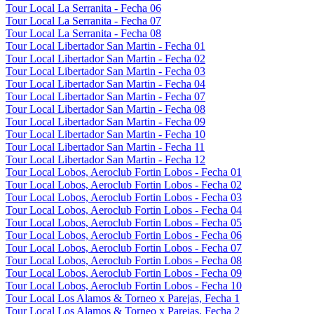
Tour Local La Serranita - Fecha 06
Tour Local La Serranita - Fecha 07
Tour Local La Serranita - Fecha 08
Tour Local Libertador San Martin - Fecha 01
Tour Local Libertador San Martin - Fecha 02
Tour Local Libertador San Martin - Fecha 03
Tour Local Libertador San Martin - Fecha 04
Tour Local Libertador San Martin - Fecha 07
Tour Local Libertador San Martin - Fecha 08
Tour Local Libertador San Martin - Fecha 09
Tour Local Libertador San Martin - Fecha 10
Tour Local Libertador San Martin - Fecha 11
Tour Local Libertador San Martin - Fecha 12
Tour Local Lobos, Aeroclub Fortin Lobos - Fecha 01
Tour Local Lobos, Aeroclub Fortin Lobos - Fecha 02
Tour Local Lobos, Aeroclub Fortin Lobos - Fecha 03
Tour Local Lobos, Aeroclub Fortin Lobos - Fecha 04
Tour Local Lobos, Aeroclub Fortin Lobos - Fecha 05
Tour Local Lobos, Aeroclub Fortin Lobos - Fecha 06
Tour Local Lobos, Aeroclub Fortin Lobos - Fecha 07
Tour Local Lobos, Aeroclub Fortin Lobos - Fecha 08
Tour Local Lobos, Aeroclub Fortin Lobos - Fecha 09
Tour Local Lobos, Aeroclub Fortin Lobos - Fecha 10
Tour Local Los Alamos & Torneo x Parejas, Fecha 1
Tour Local Los Alamos & Torneo x Parejas, Fecha 2