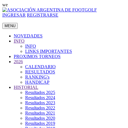
we
INGRESAR
REGISTRARSE
MENU
NOVEDADES
INFO
INFO
LINKS IMPORTANTES
PROXIMOS TORNEOS
2026
CALENDARIO
RESULTADOS
RANKING's
HANDICAP
HISTORIAL
Resultados 2025
Resultados 2024
Resultados 2023
Resultados 2022
Resultados 2021
Resultados 2020
Resultados 2019