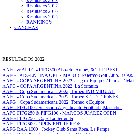
Resultados 2018
Resultados 2017
Resultados 2016
Resultados 2015
RANKING's
CANCHAS
RESULTADOS 2022
AAFG & AUFG - FIFG500 Altos del Arapey & THE BEST
AAFG - ARGENTINA OPEN MAJOR, Palermo Golf Club, Bs.As. 27
AAFG - COPA ARGENTINA 2022 - Liga x Equipos / Parejas / Mat
AAFG - COPA ARGENTINA 2022, La Serranita
AAFG - Copa Sudamericana 2022, Torneo INDIVIDUAL
AAFG - Copa Sudamericana 2022, Torneo SELECCIONES
AAFG - Copa Sudamericana 2022, Torneo x Equipos
AAFG FIFG100 - Seleccion Argentina de FootGolf, Macachin
AAFG FIFG250 & FIFG100 - MARCOS JUAREZ OPEN
AAFG FIFG250 - Copa La Serranita
AAFG FIFG500 - OPEN ENTRE RIOS
AAFG RAA 1000 - Jockey Club Santa Rosa, La Pampa