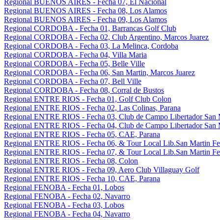
Regional BUENOS AIRES - Fecha 07, El Nacional
Regional BUENOS AIRES - Fecha 08, Los Alamos
Regional BUENOS AIRES - Fecha 09, Los Alamos
Regional CORDOBA - Fecha 01, Barrancas Golf Club
Regional CORDOBA - Fecha 02, Club Argentino, Marcos Juarez
Regional CORDOBA - Fecha 03, La Melinca, Cordoba
Regional CORDOBA - Fecha 04, Villa Maria
Regional CORDOBA - Fecha 05, Belle Ville
Regional CORDOBA - Fecha 06, San Martin, Marcos Juarez
Regional CORDOBA - Fecha 07, Bell Ville
Regional CORDOBA - Fecha 08, Corral de Bustos
Regional ENTRE RIOS - Fecha 01, Golf Club Colon
Regional ENTRE RIOS - Fecha 02, Las Colinas, Parana
Regional ENTRE RIOS - Fecha 03, Club de Campo Libertador San 
Regional ENTRE RIOS - Fecha 04, Club de Campo Libertador San 
Regional ENTRE RIOS - Fecha 05, CAE, Parana
Regional ENTRE RIOS - Fecha 06, & Tour Local Lib.San Martin Fe
Regional ENTRE RIOS - Fecha 07, & Tour Local Lib.San Martin Fe
Regional ENTRE RIOS - Fecha 08, Colon
Regional ENTRE RIOS - Fecha 09, Aero Club Villaguay Golf
Regional ENTRE RIOS - Fecha 10, CAE, Parana
Regional FENOBA - Fecha 01, Lobos
Regional FENOBA - Fecha 02, Navarro
Regional FENOBA - Fecha 03, Lobos
Regional FENOBA - Fecha 04, Navarro