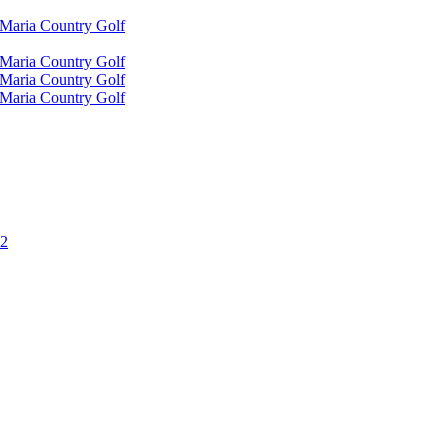
 Maria Country Golf
 Maria Country Golf
 Maria Country Golf
 Maria Country Golf
22