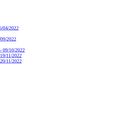
16/04/2022
/09/2022
 - 09/10/2022
 19/11/2022
 20/11/2022