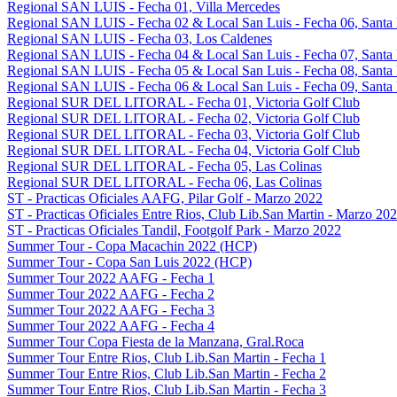
Regional SAN LUIS - Fecha 01, Villa Mercedes
Regional SAN LUIS - Fecha 02 & Local San Luis - Fecha 06, Santa
Regional SAN LUIS - Fecha 03, Los Caldenes
Regional SAN LUIS - Fecha 04 & Local San Luis - Fecha 07, Santa
Regional SAN LUIS - Fecha 05 & Local San Luis - Fecha 08, Santa
Regional SAN LUIS - Fecha 06 & Local San Luis - Fecha 09, Santa
Regional SUR DEL LITORAL - Fecha 01, Victoria Golf Club
Regional SUR DEL LITORAL - Fecha 02, Victoria Golf Club
Regional SUR DEL LITORAL - Fecha 03, Victoria Golf Club
Regional SUR DEL LITORAL - Fecha 04, Victoria Golf Club
Regional SUR DEL LITORAL - Fecha 05, Las Colinas
Regional SUR DEL LITORAL - Fecha 06, Las Colinas
ST - Practicas Oficiales AAFG, Pilar Golf - Marzo 2022
ST - Practicas Oficiales Entre Rios, Club Lib.San Martin - Marzo 20
ST - Practicas Oficiales Tandil, Footgolf Park - Marzo 2022
Summer Tour - Copa Macachin 2022 (HCP)
Summer Tour - Copa San Luis 2022 (HCP)
Summer Tour 2022 AAFG - Fecha 1
Summer Tour 2022 AAFG - Fecha 2
Summer Tour 2022 AAFG - Fecha 3
Summer Tour 2022 AAFG - Fecha 4
Summer Tour Copa Fiesta de la Manzana, Gral.Roca
Summer Tour Entre Rios, Club Lib.San Martin - Fecha 1
Summer Tour Entre Rios, Club Lib.San Martin - Fecha 2
Summer Tour Entre Rios, Club Lib.San Martin - Fecha 3