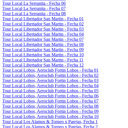
Tour Local La Serranita - Fecha 06
Tour Local La Serranita - Fecha 07
Tour Local La Serranita - Fecha 08
Tour Local Libertador San Martin - Fecha 01
Tour Local Libertador San Martin - Fecha 02
Tour Local Libertador San Martin - Fecha 03
Tour Local Libertador San Martin - Fecha 04
Tour Local Libertador San Martin - Fecha 07
Tour Local Libertador San Martin - Fecha 08
Tour Local Libertador San Martin - Fecha 09
Tour Local Libertador San Martin - Fecha 10
Tour Local Libertador San Martin - Fecha 11
Tour Local Libertador San Martin - Fecha 12
Tour Local Lobos, Aeroclub Fortin Lobos - Fecha 01
Tour Local Lobos, Aeroclub Fortin Lobos - Fecha 02
Tour Local Lobos, Aeroclub Fortin Lobos - Fecha 03
Tour Local Lobos, Aeroclub Fortin Lobos - Fecha 04
Tour Local Lobos, Aeroclub Fortin Lobos - Fecha 05
Tour Local Lobos, Aeroclub Fortin Lobos - Fecha 06
Tour Local Lobos, Aeroclub Fortin Lobos - Fecha 07
Tour Local Lobos, Aeroclub Fortin Lobos - Fecha 08
Tour Local Lobos, Aeroclub Fortin Lobos - Fecha 09
Tour Local Lobos, Aeroclub Fortin Lobos - Fecha 10
Tour Local Los Alamos & Torneo x Parejas, Fecha 1
Tour Local Los Alamos & Torneo x Parejas, Fecha 2