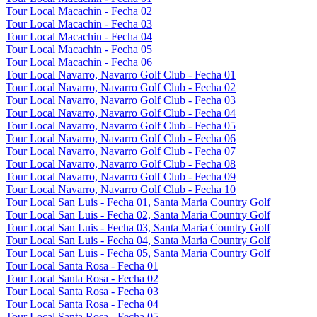
Tour Local Macachin - Fecha 02
Tour Local Macachin - Fecha 03
Tour Local Macachin - Fecha 04
Tour Local Macachin - Fecha 05
Tour Local Macachin - Fecha 06
Tour Local Navarro, Navarro Golf Club - Fecha 01
Tour Local Navarro, Navarro Golf Club - Fecha 02
Tour Local Navarro, Navarro Golf Club - Fecha 03
Tour Local Navarro, Navarro Golf Club - Fecha 04
Tour Local Navarro, Navarro Golf Club - Fecha 05
Tour Local Navarro, Navarro Golf Club - Fecha 06
Tour Local Navarro, Navarro Golf Club - Fecha 07
Tour Local Navarro, Navarro Golf Club - Fecha 08
Tour Local Navarro, Navarro Golf Club - Fecha 09
Tour Local Navarro, Navarro Golf Club - Fecha 10
Tour Local San Luis - Fecha 01, Santa Maria Country Golf
Tour Local San Luis - Fecha 02, Santa Maria Country Golf
Tour Local San Luis - Fecha 03, Santa Maria Country Golf
Tour Local San Luis - Fecha 04, Santa Maria Country Golf
Tour Local San Luis - Fecha 05, Santa Maria Country Golf
Tour Local Santa Rosa - Fecha 01
Tour Local Santa Rosa - Fecha 02
Tour Local Santa Rosa - Fecha 03
Tour Local Santa Rosa - Fecha 04
Tour Local Santa Rosa - Fecha 05