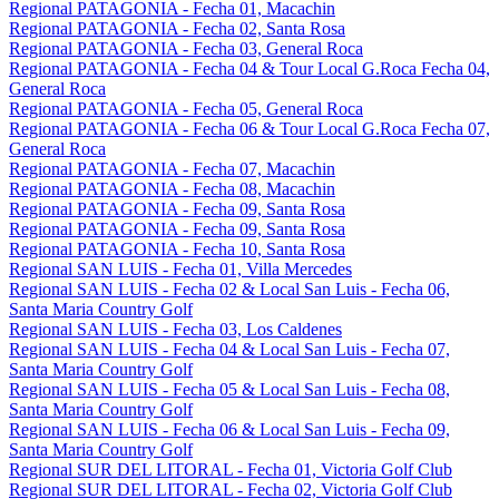
Regional PATAGONIA - Fecha 01, Macachin
Regional PATAGONIA - Fecha 02, Santa Rosa
Regional PATAGONIA - Fecha 03, General Roca
Regional PATAGONIA - Fecha 04 & Tour Local G.Roca Fecha 04,
General Roca
Regional PATAGONIA - Fecha 05, General Roca
Regional PATAGONIA - Fecha 06 & Tour Local G.Roca Fecha 07,
General Roca
Regional PATAGONIA - Fecha 07, Macachin
Regional PATAGONIA - Fecha 08, Macachin
Regional PATAGONIA - Fecha 09, Santa Rosa
Regional PATAGONIA - Fecha 09, Santa Rosa
Regional PATAGONIA - Fecha 10, Santa Rosa
Regional SAN LUIS - Fecha 01, Villa Mercedes
Regional SAN LUIS - Fecha 02 & Local San Luis - Fecha 06,
Santa Maria Country Golf
Regional SAN LUIS - Fecha 03, Los Caldenes
Regional SAN LUIS - Fecha 04 & Local San Luis - Fecha 07,
Santa Maria Country Golf
Regional SAN LUIS - Fecha 05 & Local San Luis - Fecha 08,
Santa Maria Country Golf
Regional SAN LUIS - Fecha 06 & Local San Luis - Fecha 09,
Santa Maria Country Golf
Regional SUR DEL LITORAL - Fecha 01, Victoria Golf Club
Regional SUR DEL LITORAL - Fecha 02, Victoria Golf Club