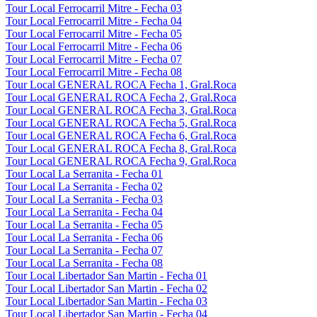
Tour Local Ferrocarril Mitre - Fecha 03
Tour Local Ferrocarril Mitre - Fecha 04
Tour Local Ferrocarril Mitre - Fecha 05
Tour Local Ferrocarril Mitre - Fecha 06
Tour Local Ferrocarril Mitre - Fecha 07
Tour Local Ferrocarril Mitre - Fecha 08
Tour Local GENERAL ROCA Fecha 1, Gral.Roca
Tour Local GENERAL ROCA Fecha 2, Gral.Roca
Tour Local GENERAL ROCA Fecha 3, Gral.Roca
Tour Local GENERAL ROCA Fecha 5, Gral.Roca
Tour Local GENERAL ROCA Fecha 6, Gral.Roca
Tour Local GENERAL ROCA Fecha 8, Gral.Roca
Tour Local GENERAL ROCA Fecha 9, Gral.Roca
Tour Local La Serranita - Fecha 01
Tour Local La Serranita - Fecha 02
Tour Local La Serranita - Fecha 03
Tour Local La Serranita - Fecha 04
Tour Local La Serranita - Fecha 05
Tour Local La Serranita - Fecha 06
Tour Local La Serranita - Fecha 07
Tour Local La Serranita - Fecha 08
Tour Local Libertador San Martin - Fecha 01
Tour Local Libertador San Martin - Fecha 02
Tour Local Libertador San Martin - Fecha 03
Tour Local Libertador San Martin - Fecha 04