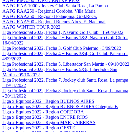
AAFG FIFG500 - OPEN ENTRE RIOS
AAFG RAA 1000 - Jockey Club Santa Rosa, La Pampa
AAFG RAA250 - Regional Cordoba, Villa Maria
AAFG RAA250 - Regional Patagonia, Gral.Roca.
AAFG RAA500 - Regional Buenos Aires, El Nacional
AAFG WINTER TOUR 2022
Liga Profesional 2022, Fecha 1, Navarro Golf Club - 15/04/2022
Liga Profesional 2022, Fecha 2 + Bonus 1&2, Navarro Golf Club -
16/04/2022
Liga Profesional 2022, Fecha 3, Golf Club Palermo - 3/09/2022
Liga Profesional 2022, Fecha 4 + Bonus 3&4, Golf Club Palermo -
4/09/2022
Liga Profesional 2022, Fecha 5, Libertador San Martin - 09/10/2022
Liga Profesional 2022, Fecha 6 + Bonus 5&6, Libertador San
Martin - 09/10/2022
Liga Profesional 2022, Fecha 7, Jockey club Santa Rosa, La pampa
- 19/11/2022
Liga Profesional 2022, Fecha 8, Jockey club Santa Rosa, La pampa
- 20/11/2022
Liga x Equipos 2022 - Region BUENOS AIRES
Liga x Equipos 2022 - Region BUENOS AIRES Categoria B
Liga x Equipos 2022 - Region CORDOBA
Liga x Equipos 2022 - Region ENTRE RIOS
Liga x Equipos 2022 - Region MAR y SIERRAS
Liga x Equipos 2022 - Region OESTE